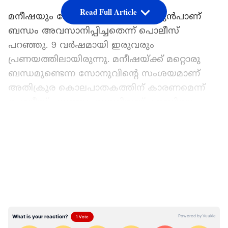
Read Full Article
മനീഷയും സോനുവും 10 ദിവസം മുൻപാണ്
ബന്ധം അവസാനിപ്പിച്ചതെന്ന് പൊലീസ്
പറഞ്ഞു. 9 വർഷമായി ഇരുവരും
പ്രണയത്തിലായിരുന്നു. മനീഷയ്ക്ക് മറ്റൊരു
ബന്ധമുണ്ടെന്ന സോനുവിന്‍റെ സംശയമാണ്
അതിക്രൂര കൊലപാതകത്തിന് കാരണമെന്ന്
പൊലീസ് പറഞ്ഞു. വെള്ളിയാഴ്ച രാവിലെ,
താൻ പുറത്തു പോകുകയാണെന്ന് അമ്മയോട്
LATEST VIDEOS
പറഞ്ഞ ശേഷമാണ് സോനു വീട്ടിൽ നിന്ന്
ഇറങ്ങിയത്. സോനു അടുക്കളയിൽ നിന്നും ഒരു
കത്തി ഒളിപ്പിച്ചു കൊണ്ടുപോയി. തുടർന്ന്
അവസാനമായി കണ്ട് പിരിയാമെന്ന് പറഞ്ഞ്
മനീഷയെ വിളിച്ചുവരുത്തി.
ഈ കൂടിക്കാഴ്ചക്കിടെ ഇരുവരും തമ്മിൽ