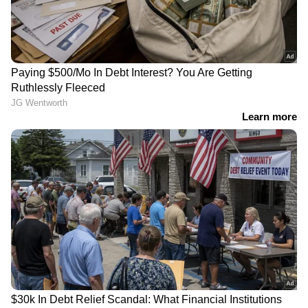
ദർശനത്തിന് നിയന്ത്രണം,
പങ്കെടുക്കാതെ
ഫോണിനും നിരോധനം
ഡിഎംകെയും അണ്ണാ
LATEST VIDEOS
ഡിഎംകെയും; 37
എംപിമാർ യോഗം
ബഹിഷ്കരിച്ചു
ജലനിരപ്പ് കുറഞ്ഞെങ്കിലും ദുരിതം
ഒഴിയാതെ കുട്ടനാട്ടുകാര്‍; വെള്ളം
ഇറങ്ങാൻ ഇനിയും സമയമെടുക്കും
News@1PM | ഒരുമണി വാർത്ത
വിശദമായി | 08 August 2026