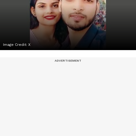
Image Credit:
X