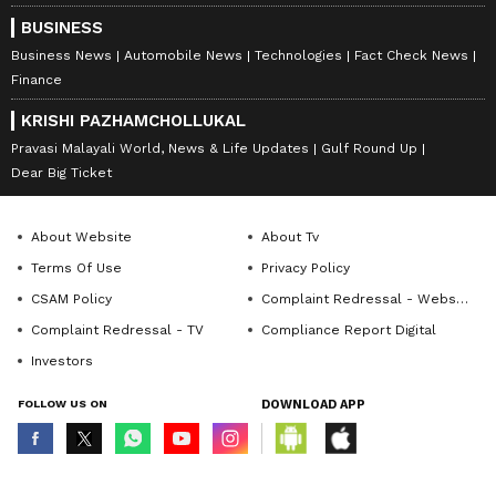
BUSINESS
Business News
Automobile News
Technologies
Fact Check News
Finance
KRISHI PAZHAMCHOLLUKAL
Pravasi Malayali World, News & Life Updates
Gulf Round Up
Dear Big Ticket
About Website
About Tv
Terms Of Use
Privacy Policy
CSAM Policy
Complaint Redressal - Website
Complaint Redressal - TV
Compliance Report Digital
Investors
FOLLOW US ON
DOWNLOAD APP
© Copyright 2026 Asianxt Digital Technologies Private Limited (Formerly