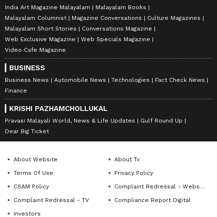
India Art Magazine Malayalam
Malayalam Books
Malayalam Columnist
Magazine Conversations
Culture Magazines
Malayalam Short Stories
Conversations Magazine
Web Exclusive Magazine
Web Specials Magazine
Video Cafe Magazine
BUSINESS
Business News
Automobile News
Technologies
Fact Check News
Finance
KRISHI PAZHAMCHOLLUKAL
Pravasi Malayali World, News & Life Updates
Gulf Round Up
Dear Big Ticket
About Website
About Tv
Terms Of Use
Privacy Policy
CSAM Policy
Complaint Redressal - Website
Complaint Redressal - TV
Compliance Report Digital
Investors