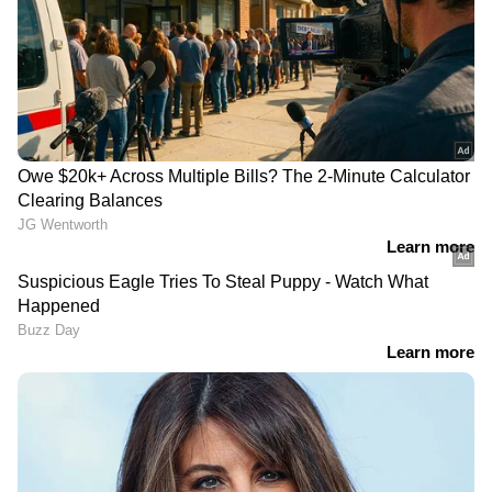
RECOMMENDED STORIES
'ആയിരം യുവതീ
'വിദ്യാർത്ഥികൾക്ക് പൂർണ
യുവാക്കളിൽ വെറും 12
പിന്തുണ'; ജാർഖണ്ഡിലെ
പേർക്ക് മാത്രമാണ് സ്ഥിരം
പ്രതിഷേധത്തിന്