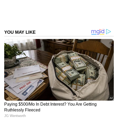
Follow Us
ചെരുപ്പൂരി വെച്ചാണ് അകത്ത് കയറിയത്. 2
സീറ്റിൽ വിജയിച്ച ടിവികെ അധ്യക്ഷൻ
ചെന്നൈയിലെ പെരമ്പൂർ നിലനിർത്തി
തിരുച്ചിറപ്പള്ളി ഈസ്റ്റ് മണ്ഡലം ഒഴിഞ്ഞു. നരേന്ദ്ര
മോദിയുടെ അഭിനന്ദന പോസ്റ്റിന് കേന്ദ്രത്തിൻ്റെ
സഹകരണം പ്രതീക്ഷിക്കുന്നുവെന്ന് മറുപടി
കുറിച്ച വിജയ് കേന്ദ്രവുമായി ഏറ്റുമുട്ടലിനിലെന്ന്
സൂചനയും നൽകി. നാളെ തുടങ്ങുന്ന
നിയമസഭാ സമമ്മേളനത്തിന്ർറെ രണ്ടാം നാൾ
സ്പീക്കർ തെരഞ്ഞെടുപ്പ് നടക്കും.
DOWNLOAD APP