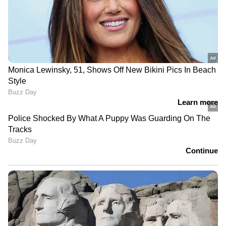
ജോലി';
ഐക്യദാർഢ്യം അറിയിച്ച്
കേന്ദ്രസർക്കാരിനെതിരെ
സിജെപി
രൂക്ഷവിമർശനവുമായി
രാഹുൽ ഗാന്ധി
തമിഴ്നാട്ടിലെ
മണ്ഡല പുനർനിർണയം:
ക്ഷേത്രങ്ങളിൽ വിഐപി
വിജയ് വിളിച്ച യോഗത്തിൽ
ദർശനത്തിന് നിയന്ത്രണം,
പങ്കെടുക്കാതെ
ഫോണിനും നിരോധനം
ഡിഎംകെയും അണ്ണാ
LATEST VIDEOS
ഡിഎംകെയും; 37
എംപിമാർ യോഗം
ബഹിഷ്കരിച്ചു
ജലനിരപ്പ് കുറഞ്ഞെങ്കിലും ദുരിതം
ഒഴിയാതെ കുട്ടനാട്ടുകാര്‍; വെള്ളം
ഇറങ്ങാൻ ഇനിയും സമയമെടുക്കും
News@1PM | ഒരുമണി വാർത്ത