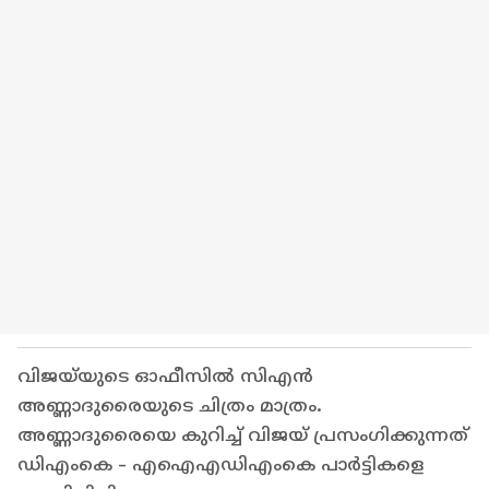
വിജയ്‍യുടെ ഓഫീസിൽ സിഎൻ
അണ്ണാദുരൈയുടെ ചിത്രം മാത്രം.
അണ്ണാദുരൈയെ കുറിച്ച് വിജയ് പ്രസംഗിക്കുന്നത്
ഡിഎംകെ - എഐഎഡിഎംകെ പാർട്ടികളെ