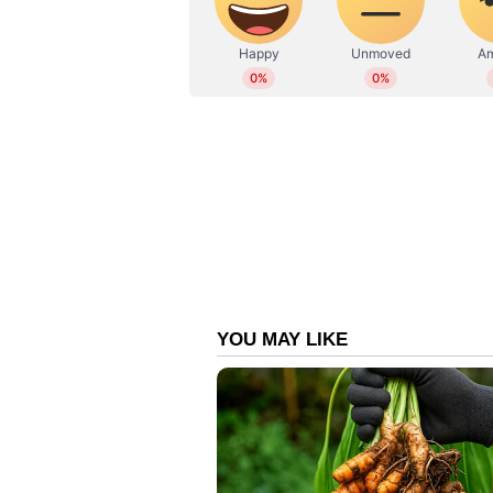
സമ്പന്നമായ നമ്മുടെ കാർഷിക സംസ
WD
Web Desk
ഐശ്വര്യപൂർണ്ണമായ നല്ലൊരു നാള
ആഘോഷങ്ങളിൽ മലയാളികൾ ഒത്ത
ഇല്ലാതായിക്കൊണ്ടിരിക്കുന്ന കാർ
വർഷത്തെ വിഷുവിന്റെ സന്ദേശം അത
ഒത്തൊരുമയുടെ സന്ദേശം വിളിച
വിഭാഗീയതയും പറഞ്ഞു നമ്മെ ഭിന്നി
കരുതിയിരിക്കേണ്ടതുണ്ട്. ഉന്നത
ശക്തികൾക്ക് മറുപടി നൽകാൻ നമു
പുലരുന്ന നല്ലകാലത്തെ വരവേൽക്കാ
സ്നേഹം നിറഞ്ഞ വിഷു ആശംസ