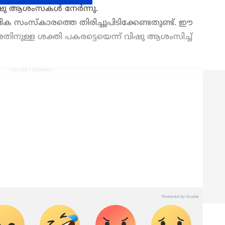
വിഷു ആശംസകള്‍ നേർന്നു.
ഷിക സംസ്കാരത്തെ തിരിച്ചുപിടിക്കേണ്ടതുണ്ട്. ഈ
ിനുള്ള ശക്തി പകരട്ടെയെന്ന് വിഷു ആശംസിച്ച്
മുള്ള എല്ലാ
India News
അറിയാൻ
് വാർത്തകൾ.
Malayalam News
തത്സമയ
ണരൂപം
ള വിശകലനവും സമഗ്രമായ റിപ്പോർട്ടിംഗും —
ഏത് സമയത്തും, എവിടെയും വിശ്വസനീയമായ
et News Malayalam