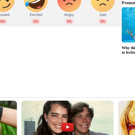
്കാരത്തിന്റെ ഓർമ്മപ്പെടുത്തലാണ് വിഷു.
യെ വരവേൽക്കുന്നതിനുള്ള വിഷു
ൊരുമയോടെ പങ്കെടുക്കുകയാണ്.
ഷിക സംസ്കാരത്തെ തിരിച്ചുപിടിക്കേണ്ടതുണ്ട്. ഈ
ിനുള്ള ശക്തി പകരട്ടെ.
്ചോതുന്നതാണ് ഏതൊരാഘോഷവും. വർഗ്ഗീയതയും
പ്പിക്കാൻ ശ്രമിക്കുന്ന പ്രതിലോമശക്തികളെ
മായ മനുഷ്യസ്നേഹത്തിലൂന്നിയ ഐക്യം കൊണ്ട് ഈ
ക്ക് സാധിക്കണം. സമത്വവും സാഹോദര്യവും
ൻ നമുക്കൊരുമിച്ചു നിൽക്കാം. എല്ലാവർക്കും
കൾ.