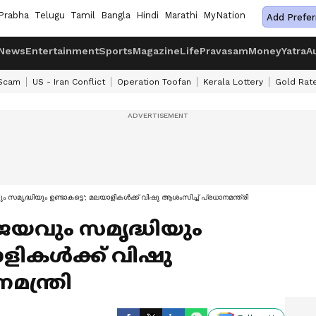
Prabha
Telugu
Tamil
Bangla
Hindi
Marathi
MyNation
Add Prefer
News
Entertainment
Sports
Magazine
Life
Pravasam
Money
Yatra
A
 Scam
US - Iran Conflict
Operation Toofan
Kerala Lottery
Gold Rat
 സമൃദ്ധിയും ഉണ്ടാകട്ടെ'; മലയാളികൾക്ക് വിഷു ആശംസിച്ച് പ്രധാനമന്ത്രി
ജയവും സമൃദ്ധിയും
യാളികൾക്ക് വിഷു
മന്ത്രി