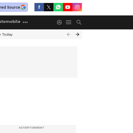
red Source
utomobile
e Today