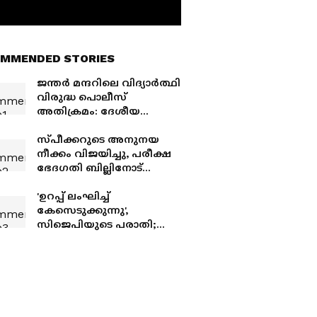
MMENDED STORIES
ജന്തർ മന്ദറിലെ വിദ്യാർത്ഥി
വിരുദ്ധ പൊലീസ്
അതിക്രമം: ദേശീയ
മനുഷ്യാവകാശ
കമ്മീഷനിൽ പരാതി
സ്പീക്കറുടെ അനുനയ
നൽകി
നീക്കം വിജയിച്ചു, പരീക്ഷ
ഭേദഗതി ബില്ലിനോട്
പ്രതിപക്ഷം സഹകരിക്കും,
നാളെ ലോക്സഭയിൽ
'ഉറപ്പ് ലംഘിച്ച്
ചർച്ച; പെല്ലറ്റ്
കേസെടുക്കുന്നു',
പ്രയോഗത്തിൽ ഷാ മറുപടി
സിജെപിയുടെ പരാതി;
പറയുമോ?
പരിശോധിക്കുമെന്ന്
കേന്ദ്രം, സമാധാനപരമായി
പ്രതിഷേധിച്ചവർക്കെതിരെ
കേസില്ലെന്നാണ് ഉറപ്പെന്ന്
നദ്ദ