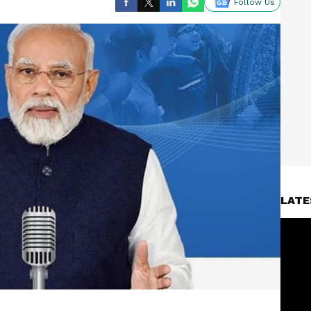
Follow Us
LATE