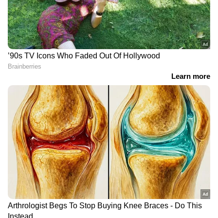
എല്ലാം ഒരൊറ്റ സ്ഥലത്ത്. ഏത് സമയത്തും,
എവിടെയും വിശ്വസനീയമായ വാർത്തകൾ
ലഭിക്കാൻ
Asianet News Malayalam