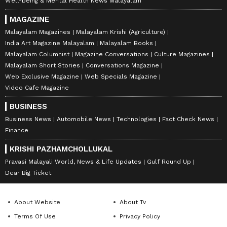
Well-being & Mental Health News Malayalam
MAGAZINE
Malayalam Magazines
Malayalam Krishi (Agriculture)
India Art Magazine Malayalam
Malayalam Books
Malayalam Columnist
Magazine Conversations
Culture Magazines
Malayalam Short Stories
Conversations Magazine
Web Exclusive Magazine
Web Specials Magazine
Video Cafe Magazine
BUSINESS
Business News
Automobile News
Technologies
Fact Check News
Finance
KRISHI PAZHAMCHOLLUKAL
Pravasi Malayali World, News & Life Updates
Gulf Round Up
Dear Big Ticket
About Website
About Tv
Terms Of Use
Privacy Policy