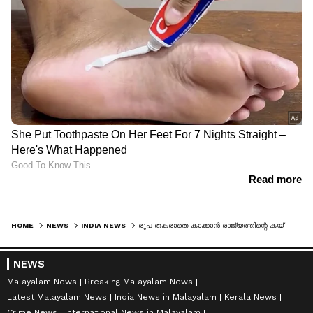
HOME
NEWS
INDIA NEWS
രൂപ തകരാതെ കാക്കാൻ രാജ്യത്തിന്റെ കയ്യിലുള്ള സ്വർണം മുഴുവൻ വിറ്റോ റിസർവ് ബാങ്ക് ? കേന്ദ്രസർക്കാരിന്റെ പ്രതികരണമിങ്ങനെ
NEWS
Malayalam News
Breaking Malayalam News
Latest Malayalam News
India News in Malayalam
Kerala News
Crime News
International News in Malayalam