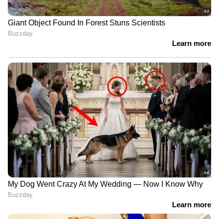
ആഗോളതലത്തില്‍ സാമ്പത്തിക അനിശ്ചിതത്വം
നിലനില്‍ക്കുന്നതിനാല്‍ കൈവശം
ആവശ്യത്തിന് വിദേശനാണ്യ ശേഖരം
നിലനിര്‍ത്താനാണ് റിസര്‍വ് ബാങ്ക് ഇപ്പോള്‍
ശ്രദ്ധിക്കുന്നത്. ഡോളര്‍ ദുര്‍ബലമാകുകയോ,