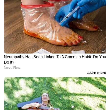
ആഗോളതലത്തില്‍ ക്രൂഡ് ഓയില്‍ വില
വര്‍ധിപ്പിച്ചിട്ടുണ്ട്. ലോകത്ത് ഏറ്റവും കൂടുതല്‍
എണ്ണ ഇറക്കുമതി ചെയ്യുന്ന
രാജ്യങ്ങളിലൊന്നായ ഇന്ത്യയ്ക്ക് എണ്ണവില
വര്‍ധിക്കുന്നത് വലിയ സാമ്പത്തിക
ബാധ്യതയാണ്. ഇത് രാജ്യത്തിന്റെ വിദേശനാണ്യ
ശേഖരത്തില്‍ കടുത്ത സമ്മര്‍ദ്ദമുണ്ടാക്കുകയും
രൂപയുടെ മൂല്യം ഇടിയാന്‍ കാരണമാകുകയും
ചെയ്യും.
DOWNLOAD APP
ഇന്ത്യയിലെയും ലോകമെമ്പാടുമുള്ള എല്ലാ
India News
അറിയാൻ എപ്പോഴും ഏഷ്യാനെറ്റ്
ന്യൂസ് വാർത്തകൾ.
Malayalam News
തത്സമയ അപ്‌ഡേറ്റുകളും ആഴത്തിലുള്ള
വിശകലനവും സമഗ്രമായ റിപ്പോർട്ടിംഗും —