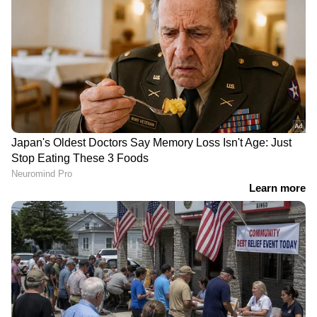
യഥാർത്ഥ നെയ്യുടെ
നീറ്റ് ചോദ്യപ്പേപ്പർ ചോർച്ച:
മണവും രുചിയും: വ്യാജ
പണത്തിനായി ചോദ്യം
നാടൻ നെയ്യ് നിർമാണ
വിറ്റത് എൻടിഎയിലെ
സംഘം പിടിയിൽ;
വിഷയ വിദഗ്ദ്ധരെന്ന്
രാസപദാർത്ഥങ്ങൾ
സിബിഐ; കുറ്റപത്രം
ഉപയോഗിച്ച്
സമർപ്പിച്ചു
നിർമിക്കുന്നതെന്ന്
സൂറത്ത് പൊലീസ്
വേർപിരിയുന്നില്ല;
'ആരും ഒന്നുകൊണ്ടും
വിജയ്‍യിൽ നിന്ന്
പേടിക്കണ്ട, ഞാനുണ്ട്
വിവാഹമോചനം വേണ്ടെന്ന്
നിങ്ങൾക്കൊപ്പം';