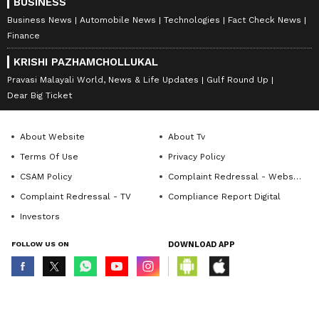
BUSINESS
Business News
Automobile News
Technologies
Fact Check News
Finance
KRISHI PAZHAMCHOLLUKAL
Pravasi Malayali World, News & Life Updates
Gulf Round Up
Dear Big Ticket
About Website
About Tv
Terms Of Use
Privacy Policy
CSAM Policy
Complaint Redressal - Website
Complaint Redressal - TV
Compliance Report Digital
Investors
FOLLOW US ON
DOWNLOAD APP
© Copyright 2026 Asianxt Digital Technologies Private Limited (Formerly
known as Asianet News Media & Entertainment Private Limited) | All Rights
Reserved