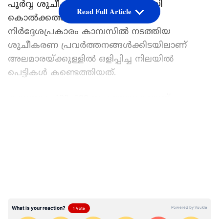
പൂർവ്വ ശുചീകരണത്തിന്‍റെ ഭാഗമായി
Read Full Article
കൊൽക്കത്ത കോർപ്പറേഷന്‍റെ
നിർദ്ദേശപ്രകാരം കാമ്പസിൽ നടത്തിയ
ശുചീകരണ പ്രവർത്തനങ്ങൾക്കിടയിലാണ്
അലമാരയ്ക്കുള്ളിൽ ഒളിപ്പിച്ച നിലയിൽ
പെട്ടികൾ കണ്ടെത്തിയത്.
കൂടുതലും 100, 500 രൂപ നോട്ടുകളാണ്
പെട്ടികളിൽ ഉണ്ടായിരുന്നത്. ചിതലെടുത്ത്
LATEST VIDEOS
പരസ്പരം ഒട്ടിപ്പിടിച്ച നിലയിലായതിനാൽ കൃത്യം
എത്ര തുകയുണ്ടെന്ന് വ്യക്തമല്ലെങ്കിലും ഒരു
ലക്ഷത്തിലേറെ രൂപയുണ്ടെന്ന് പൊലീസ്
അറിയിച്ചു. സ്ഥലത്തെത്തി നോട്ടുകളും
അനുബന്ധ രേഖകളും കസ്റ്റഡിയിലെടുത്ത
പൊലീസ് വിശദമായ അന്വേഷണം ആരംഭിച്ചു.
പണം കണ്ടെടുത്തതിന് പിന്നാലെ കോളേജിൽ