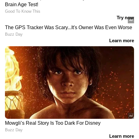
DOWNLOAD APP
RECOMMENDED STORIES
നീറ്റ് പരീക്ഷ ക്രമേക്കേട്:
സിനിമ പോലെ എളുപ്പമല്ല,
മഹാരാഷ്ട്ര സ്വദേശിയുടെ
വിജയ് സർക്കാരിന് 6
വീട്ടിൽ 8 മണിക്കൂർ
മാസത്തിൽ കൂടുതൽ
പരിശോധന, അന്വേഷണം
ആയുസില്ലെന്ന് ഡിഎംകെ
ഊര്‍ജ്ജിതമാക്കി
എംഎൽഎ