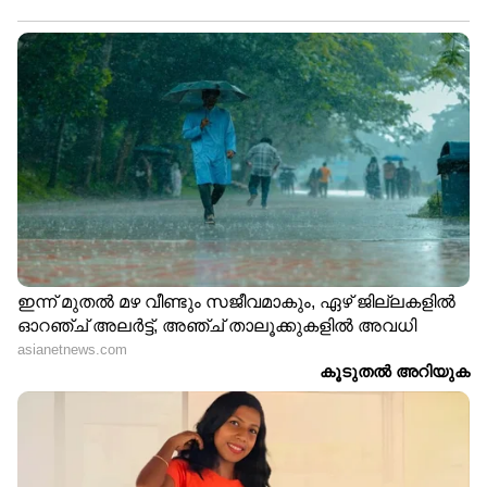
സിബിഐ
ആറാം പ്ലാറ്റ്ഫോമിൽ
മകളെ കാണാനില്ലെന്ന്
നിർത്തിയിട്ടിരുന്ന
മാതാപിതാക്കളുടെ പരാതി,
പാസഞ്ചർ ട്രെയിനിൽ
ഒരു മാസം കഴിഞ്ഞു,
അഗ്നിബാധ,
ഒടുവിൽ പൊലീസ്
നിമിഷങ്ങൾക്കുള്ളിൽ
തിരിച്ചറിഞ്ഞത് ക്രൂരമായ
കംപാർട്ട്മെന്റ്
ദുരഭിമാനക്കൊല
കത്തിയമർന്നു, ബിഹാറിൽ
വൻ അപകടം