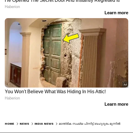
HOME
NEWS
INDIA NEWS
മാന്ത്രിക സംഖ്യ പിന്നിട്ട് ബഹുദൂരം മുന്നിൽ വിജയ്, 145 എംഎൽഎമാരുടെ പിന്തുണ! പുതുതായി പിന്തുണച്ചത് എഐഎഡിഎംകെ വിമതരും എഎംഎംകെ എംഎൽഎയും