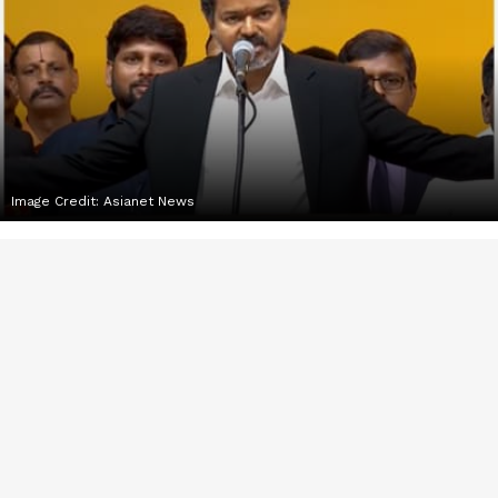
Image Credit:
Asianet News