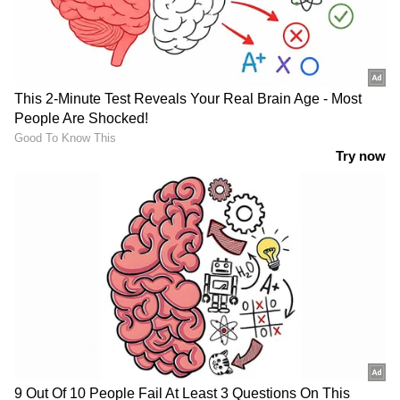
വിജയ്
ടിവികെ വിജയ് പാർട്ടി
തമിഴ്നാട്
Follow Us