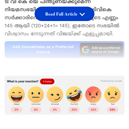
ടി വി കെ യെ പിന്തുണയ്ക്കുമെന്ന്
നിയമസഭയിൽ പറഞ്ഞു. ഇതോടെ ടിവികെ
Read Full Article
സർക്കാരിനെ പിന്തുണയ്ക്കുന്നവരുടെ എണ്ണം
145 ആയി (120+24+1= 145). ഇതോടെ സഭയിൽ
വിശ്വാസം നേടുന്നത് വിജയ്ക്ക് എളുപ്പമായി.
Add Asianetnews as a Preferred
Source
അണ്ണാഡിഎംകെയിൽ നിലവിൽ
ഇപിഎസ്സിനൊപ്പം 23 എംഎൽഎമാർ
ആണുള്ളത്. വിമത പക്ഷത്ത് 24 പേരും. ജില്ലാ
സെക്രട്ടറിമാരെ ഒപ്പം നിർത്താൻ ഇരുപക്ഷവും
തിരക്കിട്ട നീക്കങ്ങൾ നടക്കുകയാണ്.
ഡിഎംകെയ്ക്കൊപ്പം ചേർന്ന് സർക്കാർ
രൂപീകരിക്കാൻ ഇപിഎസ് ശ്രമിച്ചെന്നും
അതിനാലാണ് എതിർത്തതെന്നും സി വി