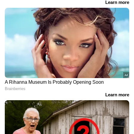
എംഎൽഎ എസ് കാമരാജ് നിയമസഭയിൽ
പറഞ്ഞു. ടി ടി വി ദിനകരന്‍റെ പാർട്ടിയിലെ ഏക
എം എൽ എയാണ് കാമരാജ്. വ്യാജ പിന്തുണ
കത്ത് ആരോപണം ഉയർന്നത് കാമരാജുമായി
ബന്ധപ്പെട്ടാണ്. തന്‍റെ എംഎൽഎയുടെ
പിന്തുണക്കത്ത് ഉണ്ടാക്കി എന്നായിരുന്നു
ടിവികെയ്ക്ക് എതിരായ ടിടിവി ദിനകരന്‍റെ
ആരോപണം. അദ്ദേഹം പൊലീസ് സ്റ്റേഷനിൽ
പരാതി നൽകുകയും ചെയ്തു. എൻ ഡി
എയിൽ തുടരുമെന്നാണ് ദിനകരൻ പറഞ്ഞത്.
എംഎൽഎയുടെ തീരുമാനത്തെ കുറിച്ച്
അദ്ദേഹം പ്രതികരിച്ചിട്ടില്ല.