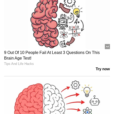
ഇന്ത്യയിലെയും ലോകമെമ്പാടുമുള്ള എല്ലാ
India News
അറിയാൻ എപ്പോഴും ഏഷ്യാനെറ്റ്
ന്യൂസ് വാർത്തകൾ.
Malayalam News
തത്സമയ അപ്‌ഡേറ്റുകളും ആഴത്തിലുള്ള
വിശകലനവും സമഗ്രമായ റിപ്പോർട്ടിംഗും —
എല്ലാം ഒരൊറ്റ സ്ഥലത്ത്. ഏത് സമയത്തും,
എവിടെയും വിശ്വസനീയമായ വാർത്തകൾ
ലഭിക്കാൻ
Asianet News Malayalam
ABOUT THE AUTHOR
Web Desk
WD