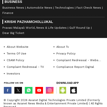
BUSINESS
Business News
Automobile News
Technologies
Fact Check News
Finance
KRISHI PAZHAMCHOLLUKAL
Pravasi Malayali World, News & Life Updates
Gulf Round Up
Dear Big Ticket
About Website
About Tv
Terms Of Use
Privacy Policy
CSAM Policy
Complaint Redressal - Website
Complaint Redressal - TV
Compliance Report Digital
Investors
FOLLOW US ON
DOWNLOAD APP
© Copyright 2026 Asianxt Digital Technologies Private Limited (Formerly
known as Asianet News Media & Entertainment Private Limited) | All Rights
Reserved