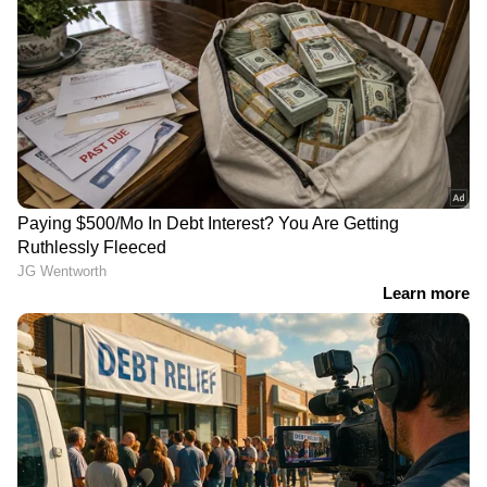
ബാങ്കുകൾക്കും എ‌ടിഎമ്മുകൾക്കും മുന്നിൽ
നീണ്ട ക്യൂ പ്രത്യക്ഷപ്പെ‌‌ട്ടു. 1000 രൂപയുടെ
നോട്ടിന് പകരമായി 2000 രൂപയുടെ നോട്ടുകൾ
പുറത്തിറക്കി. 2000 രൂപയുടെ നോട്ടുകളുടെ
അച്ചടി നിർത്തുകയാണെന്ന് കഴിഞ്ഞ ദിവസം
കേന്ദ്രസർക്കാർ വ്യക്തമാക്കിയിരുന്നു.
LATEST VIDEOS
ഭക്തജനങ്ങളുടെ കാശ് കക്കുന്ന
ഒരാളെ പോലും സർക്കാർ
വെറുതെവിട്ടില്ല: കെ മുരളീധരൻ
കാണാതായ ഗൗതം കൃഷ്ണൻ്റെ