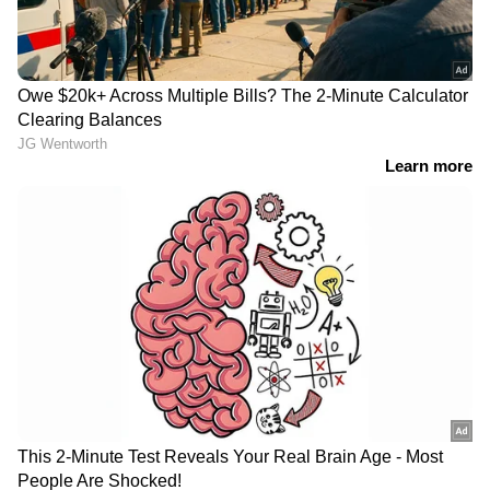
അമ്മയുമായി നടത്തിയ ചർച്ചയിൽ
'ഡിമാൻ്റ് പരാമർശം; ഉദ്യോഗസ്ഥയെ
സ്ഥലംമാറ്റി|Kollam