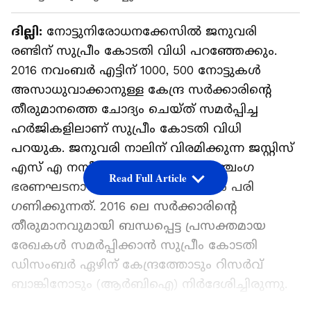
ദില്ലി:
നോട്ടുനിരോധനക്കേസിൽ ജനുവരി
രണ്ടിന് സുപ്രീം കോടതി വിധി പറഞ്ഞേക്കും.
2016 നവംബർ എട്ടിന് 1000, 500 നോട്ടുകൾ
അസാധുവാക്കാനുള്ള കേന്ദ്ര സർക്കാരിന്റെ
തീരുമാനത്തെ ചോദ്യം ചെയ്ത് സമർപ്പിച്ച
ഹർജികളിലാണ് സുപ്രീം കോടതി വിധി
പറയുക. ജനുവരി നാലിന് വിരമിക്കുന്ന ജസ്റ്റിസ്
എസ് എ നസീർ അധ്യക്ഷനായ അഞ്ചംഗ
Read Full Article
ഭരണഘടനാ ബെഞ്ചാണ് ഹർജികൾ പ​രി​
ഗണിക്കുന്നത്. 2016 ലെ സർക്കാരിന്റെ
തീരുമാനവുമായി ബന്ധപ്പെട്ട പ്രസക്തമായ
രേഖകൾ സമർപ്പിക്കാൻ സുപ്രീം കോടതി
ഡിസംബർ ഏഴിന് കേന്ദ്രത്തോടും റിസർവ്
ബാങ്കിനോടും (ആർ‌ബി‌ഐ) നിർദേശിച്ചിരുന്നു.