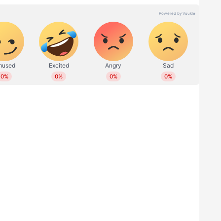
ൾക്ക് മുൻപ് പുനെയിൽ ഉണ്ടായിരുന്നു. 17കാരൻ
്ച് രണ്ട് ഐടി എഞ്ചിനീയർമാരാണ് മരിച്ചത്.
്': തട്ടിക്കൊണ്ടുപോയി ബന്ദിയാക്കപ്പെട്ട
ടകീയ മോചനം, വീഡിയോ
്യൂബിൽ കാണാം