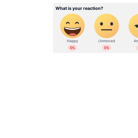
WD
Web Desk
സമാനമായ സംഭവം കുറച്ചു മാസങ്ങ
ഓടിച്ച പോർഷെ കാർ ബൈക്കിൽ ഇടിച
'അനൂജ് എഴുന്നേൽക്കൂ, പൊലീസാണ
യുവാവിന് ജന്മദിനത്തിൽ നാ
ഏഷ്യാനെറ്റ് ന്യൂസ് ലൈവ് യൂട