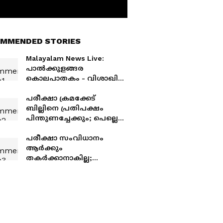
MMENDED STORIES
Malayalam News Live:
പാൽക്കുളങ്ങര
കൊലപാതകം - വിശാഖിന്
വധഭീഷണിയുണ്ടായിരുന്ന
തായി അമ്മയുടെ പരാതി;
പരീക്ഷാ ക്രമക്കേട്
പൊലീസിനെതിരെ
ബില്ലിനെ പ്രതിപക്ഷം
ഗുരുതര ആക്ഷേപം
പിന്തുണച്ചേക്കും; പെല്ലെറ്റ്
ആക്രമണത്തിൽ
പ്രതിഷേധം കടുപ്പിക്കാൻ
പരീക്ഷാ സംവിധാനം
പ്രതിപക്ഷം
ആർക്കും
തകർക്കാനാകില്ല;
കുറ്റവാളികൾക്ക് കടുത്ത
ശിക്ഷ ഉറപ്പ്: അമിത് ഷാ