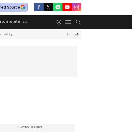
red Source
utomobile
e Today