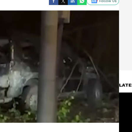
Follow Us
LATE