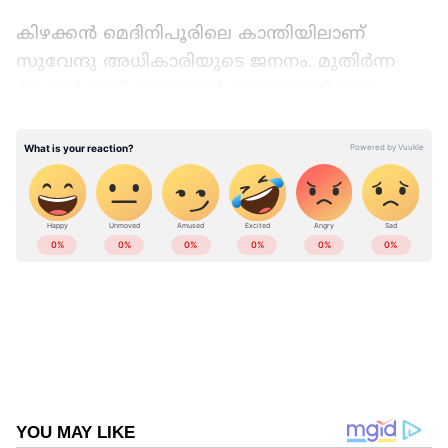
കിഴക്കൻ മെദിനിപൂരിലെ കാന്തിയിലാണ്
സുവേന്ദു അധികാരിയുടെ ജനനം. മുതിർന്ന
കോൺഗ്രസ്, തൃണമൂൽ നേതാവായിരുന്ന
ശിശിർ അധികാരിയുടെ മകൻ. യൂത്ത്
കോൺഗ്രസിലൂടെ രാഷ്ട്രീയത്തി‌ലെത്തി. 1995ൽ
കാന്തി മുനിസിപ്പാലിറ്റിയിൽ കൗൺസിലറും
കാന്തി മുനിസിപ്പൽ ചെയർമാനുമായി. പിന്നീട്
തൃണമൂൽ കോൺഗ്രസിൽ ചേർന്നു,
2006ൽ എംഎൽഎ ആയി. നന്ദിഗ്രാമിലെ
പ്രതിഷേധം മുന്നിൽ നിന്ന് നയിച്ചു. 2009 മുതൽ
2016 വരെ പാർലമെൻറ് അംഗം. 2016 ൽ
എംഎൽഎ ആയി. പശ്ചിമ ബംഗാളിൽ
ട്രാൻസ്പോർട്ട്, ജലസേചനം, പരിസ്ഥിതി
മന്ത്രിയായി. 2020ൽ മമതയുമായി തെറ്റി