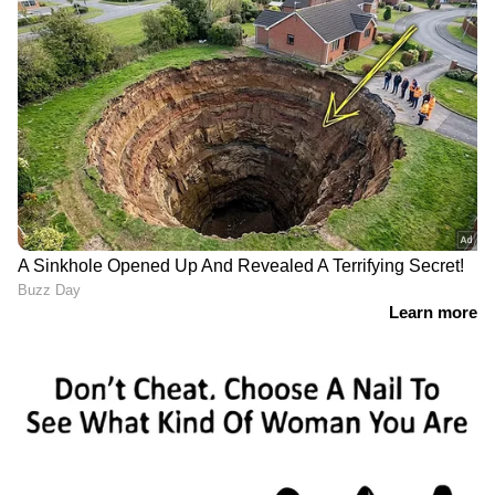
ABOUT THE AUTHOR
Sumam Thomas
ST
17 വർഷമായി മാധ്യമപ്രവർത്തനരം​ഗത്ത് ജോലി.
വിവിധ ഓൺലൈൻ മീഡിയകളിലും മാ​ഗസിനുകളിലും
ജോലി ചെയ്തു. 2018 ൽ ഏഷ്യാനെറ്റ് ന്യൂസ്
ഓൺലൈനിൽ ജോയിൻ ചെയ്തു. ഇപ്പോൾ സീനിയർ
കൊൽക്കത്ത
സബ് എ‍ഡിറ്റർ
Published :
May 08 2026, 04:59 PM IST
Follow Us