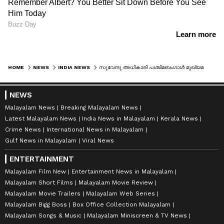
HOME
NEWS
INDIA NEWS
സുവേന്ദു അധികാരി പശ്ചിമബം​ഗാൾ മുഖ്യമന്ത്രിയാകും, ബിജെപി നിയമസഭ ക​ക്ഷി യോ​ഗത്തിൽ തീരുമാനം
NEWS
Malayalam News
Breaking Malayalam News
Latest Malayalam News
India News in Malayalam
Kerala News
Crime News
International News in Malayalam
Gulf News in Malayalam
Viral News
ENTERTAINMENT
Malayalam Film New
Entertainment News in Malayalam
Malayalam Short Films
Malayalam Movie Review
Malayalam Movie Trailers
Malayalam Web Series
Malayalam Bigg Boss
Box Office Collection Malayalam
Malayalam Songs & Music
Malayalam Miniscreen & TV News