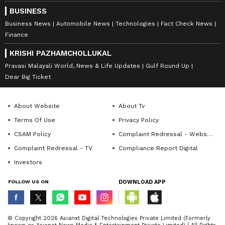
BUSINESS
Business News
Automobile News
Technologies
Fact Check News
Finance
KRISHI PAZHAMCHOLLUKAL
Pravasi Malayali World, News & Life Updates
Gulf Round Up
Dear Big Ticket
About Website
About Tv
Terms Of Use
Privacy Policy
CSAM Policy
Complaint Redressal - Website
Complaint Redressal - TV
Compliance Report Digital
Investors
FOLLOW US ON
DOWNLOAD APP
© Copyright 2026 Asianxt Digital Technologies Private Limited (Formerly