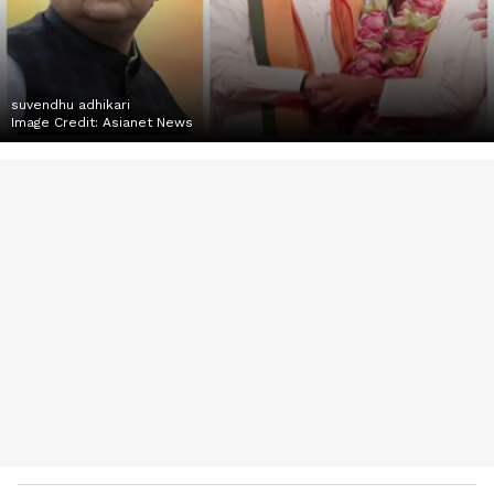
suvendhu adhikari
Image Credit:
Asianet News