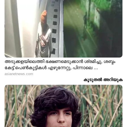
LATEST VIDEOS
കുന്നംകുളത്തെ സ്വകാര്യ ബസ്
അപകടം; ബസ് വന്നത് അമിത
വേഗതയിൽ, ഡ്രൈവര്‍ക്കെതിരെ
കേസെടുക്കും
പയ്യന്നൂരില്‍ പ്രകോപന
പ്രസംഗവുമായി സിപിഎം | CPM |
Payyanur | V Kunhikrishnan | KK
Ragesh