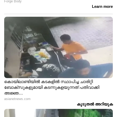
നീറ്റ് പരീക്ഷ ക്രമേക്കേട്:
സിനിമ പോലെ എളുപ്പമല്ല,
മഹാരാഷ്ട്ര സ്വദേശിയുടെ
വിജയ് സർക്കാരിന് 6
വീട്ടിൽ 8 മണിക്കൂർ
മാസത്തിൽ കൂടുതൽ
പരിശോധന, അന്വേഷണം
ആയുസില്ലെന്ന് ഡിഎംകെ
ഊര്‍ജ്ജിതമാക്കി
എംഎൽഎ
സിബിഐ
ആറാം പ്ലാറ്റ്ഫോമിൽ
മകളെ കാണാനില്ലെന്ന്
നിർത്തിയിട്ടിരുന്ന
മാതാപിതാക്കളുടെ പരാതി,
പാസഞ്ചർ ട്രെയിനിൽ
ഒരു മാസം കഴിഞ്ഞു,
അഗ്നിബാധ,
ഒടുവിൽ പൊലീസ്
നിമിഷങ്ങൾക്കുള്ളിൽ
തിരിച്ചറിഞ്ഞത് ക്രൂരമായ
കംപാർട്ട്മെന്റ്
ദുരഭിമാനക്കൊല
കത്തിയമർന്നു, ബിഹാറിൽ
വൻ അപകടം