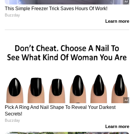
ഇന്ത്യയിലെയും ലോകമെമ്പാടുമുള്ള എല്ലാ
India News
അറിയാൻ എപ്പോഴും ഏഷ്യാനെറ്റ്
ന്യൂസ് വാർത്തകൾ.
Malayalam News
തത്സമയ അപ്‌ഡേറ്റുകളും ആഴത്തിലുള്ള
വിശകലനവും സമഗ്രമായ റിപ്പോർട്ടിംഗും —
എല്ലാം ഒരൊറ്റ സ്ഥലത്ത്. ഏത് സമയത്തും,
എവിടെയും വിശ്വസനീയമായ വാർത്തകൾ
ലഭിക്കാൻ
Asianet News Malayalam