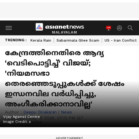
MALAYALAM
TRENDING :
Kerala Rain
Sabarimala Ghee Scam
US - Iran Conflict
കേന്ദ്രത്തിനെതിരെ ആദ്യ
'വെടിപൊട്ടിച്ച്' വിജയ്;
'നിയമസഭാ
തെരഞ്ഞെടുപ്പുകൾക്ക് ശേഷം
ഇന്ധനവില വർധിപ്പിച്ചു,
അംഗീകരിക്കാനാവില്ല'
Author :
Deepu Divakaran
|
News
Vijay Against Centre
Published :
May 15 2026, 07:11 PM IST
Image Credit:
x