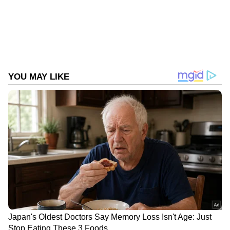
തുക ഗഡുക്കളായി വസൂലാക്കും"- രാഹുൽ
Follow Us
ഗാന്ധി എക്സിൽ പങ്കുവെച്ച പോസ്റ്റിൽ
പറഞ്ഞു.
DOWNLOAD APP