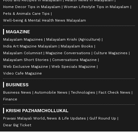
Food and Recipes in Malayalam
Health News in Malayalam
Home Decor Tips in Malayalam
Woman Lifestyle Tips in Malayalam
Pets & Animals Care Tips
Well-being & Mental Health News Malayalam
MAGAZINE
Malayalam Magazines
Malayalam Krishi (Agriculture)
India Art Magazine Malayalam
Malayalam Books
Malayalam Columnist
Magazine Conversations
Culture Magazines
Malayalam Short Stories
Conversations Magazine
Web Exclusive Magazine
Web Specials Magazine
Video Cafe Magazine
BUSINESS
Business News
Automobile News
Technologies
Fact Check News
Finance
KRISHI PAZHAMCHOLLUKAL
Pravasi Malayali World, News & Life Updates
Gulf Round Up
Dear Big Ticket