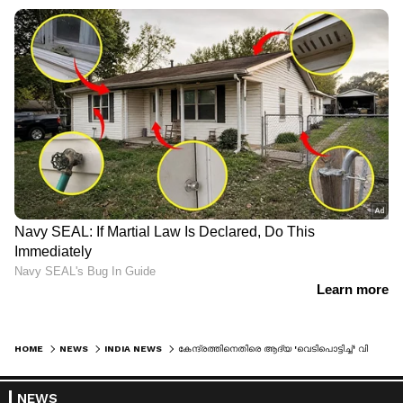
HOME
NEWS
INDIA NEWS
കേന്ദ്രത്തിനെതിരെ ആദ്യ 'വെടിപൊട്ടിച്ച്' വിജയ്; 'നിയമസഭാ തെരഞ്ഞെടുപ്പുകൾക്ക് ശേഷം ഇന്ധനവില വർധിപ്പിച്ചു, അംഗീകരിക്കാനാവില്ല'
NEWS