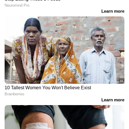
ഇന്ത്യയിലെയും ലോകമെമ്പാടുമുള്ള എല്ലാ
India News
അറിയാൻ എപ്പോഴും ഏഷ്യാനെറ്റ്
ന്യൂസ് വാർത്തകൾ.
Malayalam News
തത്സമയ അപ്‌ഡേറ്റുകളും ആഴത്തിലുള്ള
വിശകലനവും സമഗ്രമായ റിപ്പോർട്ടിംഗും —
എല്ലാം ഒരൊറ്റ സ്ഥലത്ത്. ഏത് സമയത്തും,
Related Articles
എവിടെയും വിശ്വസനീയമായ വാർത്തകൾ
ലഭിക്കാൻ
Asianet News Malayalam
ബാലറ്റ് പേപ്പർ ഉപയോ​ഗിച്ച് തദ്ദേശ
തെര‍ഞ്ഞെടുപ്പ് നടത്താൻ തെരഞ്ഞെടുപ്പ്
കമ്മീഷൻ; എതിർപ്പുമായി ബിജെപി
'ട്രംപ് നേരിട്ടത് 3 ആക്രമണങ്ങൾ, ഇത്
ശരിയായി തോന്നുന്നില്ല'; പ്രധാനമന്ത്രിയുടെ
സുരക്ഷാ വാഹനങ്ങളുടെ എണ്ണം
കുറച്ചതിൽ ആശങ്ക പ്രകടിച്ച് മുൻ റോ
സെക്രട്ടറി