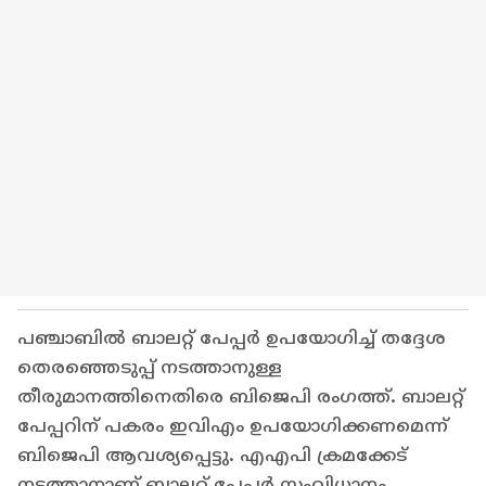
പഞ്ചാബിൽ ബാലറ്റ് പേപ്പർ ഉപയോഗിച്ച് തദ്ദേശ
തെരഞ്ഞെടുപ്പ് നടത്താനുള്ള
തീരുമാനത്തിനെതിരെ ബിജെപി രംഗത്ത്. ബാലറ്റ്
പേപ്പറിന് പകരം ഇവിഎം ഉപയോഗിക്കണമെന്ന്
ബിജെപി ആവശ്യപ്പെട്ടു. എഎപി ക്രമക്കേട്
നടത്താനാണ് ബാലറ്റ് പേപ്പർ സംവിധാനം