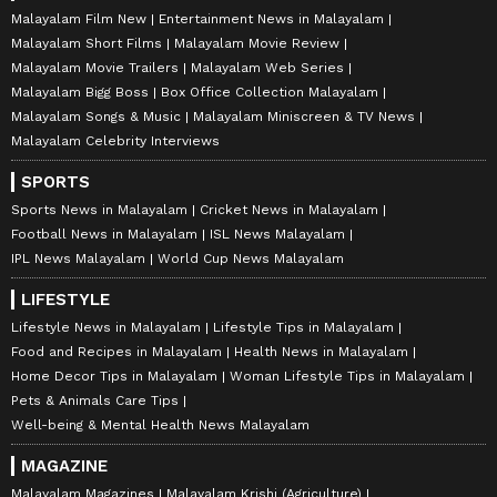
Malayalam Film New
Entertainment News in Malayalam
Malayalam Short Films
Malayalam Movie Review
Malayalam Movie Trailers
Malayalam Web Series
Malayalam Bigg Boss
Box Office Collection Malayalam
Malayalam Songs & Music
Malayalam Miniscreen & TV News
Malayalam Celebrity Interviews
SPORTS
Sports News in Malayalam
Cricket News in Malayalam
Football News in Malayalam
ISL News Malayalam
IPL News Malayalam
World Cup News Malayalam
LIFESTYLE
Lifestyle News in Malayalam
Lifestyle Tips in Malayalam
Food and Recipes in Malayalam
Health News in Malayalam
Home Decor Tips in Malayalam
Woman Lifestyle Tips in Malayalam
Pets & Animals Care Tips
Well-being & Mental Health News Malayalam
MAGAZINE
Malayalam Magazines
Malayalam Krishi (Agriculture)