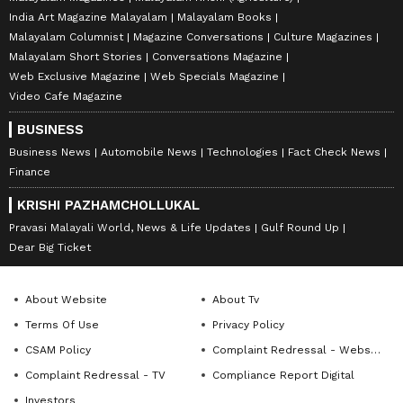
India Art Magazine Malayalam
Malayalam Books
Malayalam Columnist
Magazine Conversations
Culture Magazines
Malayalam Short Stories
Conversations Magazine
Web Exclusive Magazine
Web Specials Magazine
Video Cafe Magazine
BUSINESS
Business News
Automobile News
Technologies
Fact Check News
Finance
KRISHI PAZHAMCHOLLUKAL
Pravasi Malayali World, News & Life Updates
Gulf Round Up
Dear Big Ticket
About Website
About Tv
Terms Of Use
Privacy Policy
CSAM Policy
Complaint Redressal - Website
Complaint Redressal - TV
Compliance Report Digital
Investors