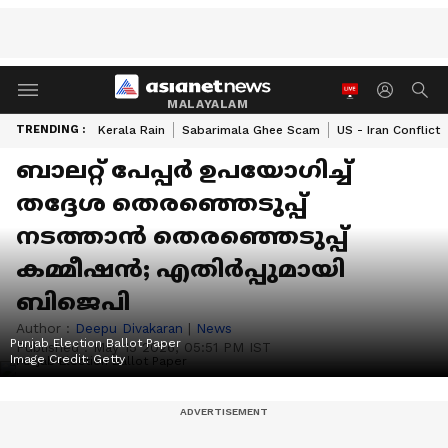
MALAYALAM
TRENDING :
Kerala Rain
Sabarimala Ghee Scam
US - Iran Conflict
ബാലറ്റ് പേപ്പർ ഉപയോ​ഗിച്ച്
തദ്ദേശ തെര‍ഞ്ഞെടുപ്പ്
നടത്താൻ തെരഞ്ഞെടുപ്പ്
കമ്മീഷൻ; എതിർപ്പുമായി
ബിജെപി
Author :
Deepu Divakaran
|
News
Punjab Election Ballot Paper
Published :
May 15 2026, 05:51 PM IST
Image Credit:
Getty