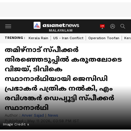
MALAYALAM
TRENDING :
Kerala Rain
US - Iran Conflict
Operation Toofan
Ker
തമിഴ്‌നാട് സ്പീക്കർ
തിരഞ്ഞെടുപ്പിൽ കരുതലോടെ
വിജയ്, ടിവികെ
സ്ഥാനാർഥിയായി ജെസിഡി
പ്രഭാകർ പത്രിക നൽകി, എം
രവിശങ്കർ ഡെപ്യൂട്ടി സ്പീക്കർ
സ്ഥാനാർഥി
Author :
Anver Sajad
|
News
Published :
May 11 2026, 03:58 PM IST
Image Credit:
x