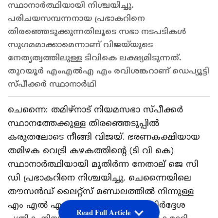
സ്ഥാനാർത്ഥിയായി നിശ്ചയിച്ചു.
പരിചയസമ്പന്നനായ പ്രഭാകറിനെ
തിരഞ്ഞെടുക്കുന്നതിലൂടെ സഭാ നടപടികൾ
സുഗമമാക്കാമെന്നാണ് വിജയ്‌യുടെ
നേതൃത്വത്തിലുള്ള ടിവികെ ലക്ഷ്യമിടുന്നത്.
തുറയൂർ എംഎൽഎ എം രവിശങ്കറാണ് ഡെപ്യൂട്ടി
സ്പീക്കർ സ്ഥാനാർഥി
ചെന്നൈ: തമിഴ്‌നാട് നിയമസഭാ സ്പീക്കർ
സ്ഥാനത്തേക്കുള്ള തിരഞ്ഞെടുപ്പിൽ
കരുതലോടെ നീങ്ങി വിജയ്. ഭരണകക്ഷിയായ
തമിഴക വെട്രി കഴകത്തിന്റെ (ടി വി കെ)
സ്ഥാനാർത്ഥിയായി മുതിർന്ന നേതാല് ജെ സി
ഡി പ്രഭാകറിനെ നിശ്ചയിച്ചു. ചെന്നൈയിലെ
തൗസൻഡ് ലൈറ്റ്‌സ് മണ്ഡലത്തിൽ നിന്നുള്ള
എം എൽ എയായ അദ്ദേഹം, നാമനിർദ്ദേശ
Read Full Article