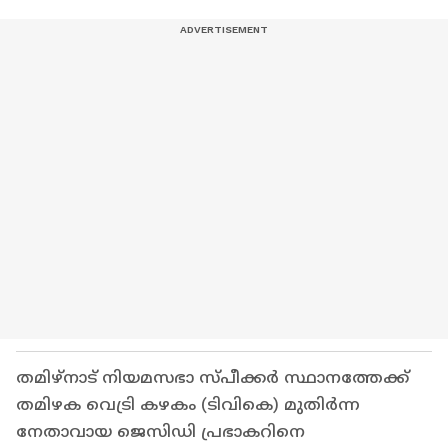
തമിഴ്‌നാട് നിയമസഭാ സ്പീക്കർ സ്ഥാനത്തേക്ക്
തമിഴക വെട്രി കഴകം (ടിവികെ) മുതിർന്ന
നേതാവായ ജെസിഡി പ്രഭാകറിനെ