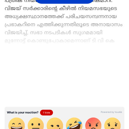
പത്രിക നിയമസഭാ സെക്രട്ടറിക്ക് കൈമാറി.
വിജയ് സർക്കാരിന്റെ കീഴിൽ നിയമസഭയുടെ
അധ്യക്ഷസ്ഥാനത്തേക്ക് പരിചയസമ്പന്നനായ
പ്രഭാകറിനെ എത്തിക്കുന്നതിലൂടെ അനായാസം
വിജയിച്ച്, സഭാ നടപടികൾ സുഗമമായി
മുന്നോട്ട് കൊണ്ടുപോകാമെന്നാണ് ടി വി കെ
കണക്കുകൂട്ടുന്നത്. ദശാബ്ദങ്ങളായുള്ള
രാഷ്ട്രീയ പ്രവർത്തന പരിചയമുള്ള
LATEST VIDEOS
വ്യക്തിയാണ് പ്രഭാകർ. 1980 ൽ തന്റെ 28 -ാം
വയസ്സിൽ വില്ലിവാക്കം മണ്ഡലത്തിൽ നിന്നും എ
ഐ എ ഡി എം കെ ടിക്കറ്റിലാണ് ആദ്യമായി
നിയമസഭയിലെത്തിയത്. എ ഐ എ ഡി എം
കെയിലെ മുതിർന്ന നേതാവും മുൻ
മുഖ്യമന്ത്രിയുമായ ഒ പനീർസെൽവത്തിന്റെ
വിശ്വസ്തനുമായിരുന്ന അദ്ദേഹം, 2026
ജനുവരിയിലാണ് വിജയ്‌യുടെ ടി വി കെയിൽ