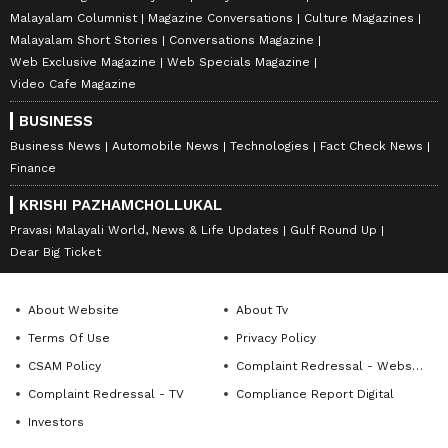
Malayalam Columnist
Magazine Conversations
Culture Magazines
Malayalam Short Stories
Conversations Magazine
Web Exclusive Magazine
Web Specials Magazine
Video Cafe Magazine
BUSINESS
Business News
Automobile News
Technologies
Fact Check News
Finance
KRISHI PAZHAMCHOLLUKAL
Pravasi Malayali World, News & Life Updates
Gulf Round Up
Dear Big Ticket
About Website
About Tv
Terms Of Use
Privacy Policy
CSAM Policy
Complaint Redressal - Website
Complaint Redressal - TV
Compliance Report Digital
Investors