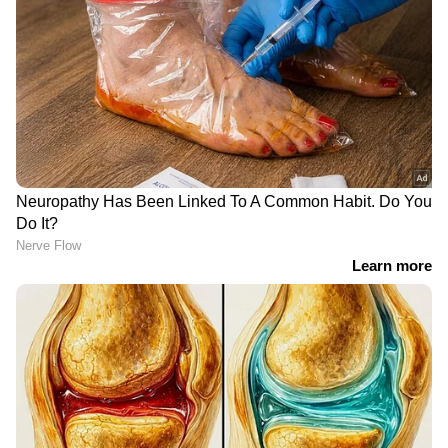
LATEST VIDEOS
'ആ കാക്കി യൂണിഫോം ഇടാൻ നീ
അർഹനല്ല, പണി വെച്ചിട്ടുണ്ട്';
പൊലീസിനെ വെല്ലുവിളിച്ച്
അർജുൻ ആയങ്കി
തൃശ്ശൂരിൽ സ്വകാര്യ ബസ് അപകടം;
ബസ് ഇടിച്ചത് അഞ്ച്
വാഹനങ്ങളിൽ, അപകടത്തിൽ
ഒരാൾക്ക് ദാരുണാന്ത്യം