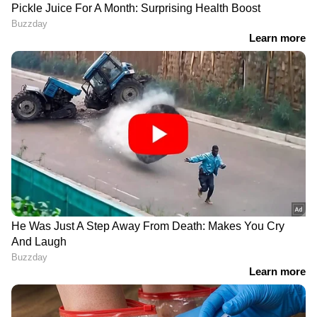
പിഎഫ് കൈകാര്യം
ബസിൽ സീറ്റിനടുത്ത് വന്ന്
ചെയ്യുന്ന ഉമാങ്
ന​ഗ്നതാപ്രദർശനം,
പോർട്ടലിൽ ഗുരുതര
യുവാവിനെ
സുരക്ഷാ പിഴവെന്ന്
കൈകാര്യംചെയ്ത്
റിപ്പോർട്ട്;
പെൺകുട്ടി; കൈയടിച്ച്
പരിഹരിക്കുമെന്ന് ഐടി
സോഷ്യൽമീഡിയ
മന്ത്രാലയം