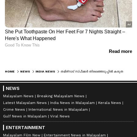
HOME
NEWS
INDIA NEWS
തമിഴ്‌നാട് സ്പീക്കർ തിരഞ്ഞെടുപ്പിൽ കരുതലോടെ വിജയ്, ടിവികെ സ്ഥാനാർഥിയായി ജെസിഡി പ്രഭാകർ പത്രിക നൽകി, എം രവിശങ്കർ ഡെപ്യൂട്ടി സ്പീക്കർ സ്ഥാനാർഥി
NEWS
Malayalam News
Breaking Malayalam News
Latest Malayalam News
India News in Malayalam
Kerala News
Crime News
International News in Malayalam
Gulf News in Malayalam
Viral News
ENTERTAINMENT
Malayalam Film New
Entertainment News in Malayalam