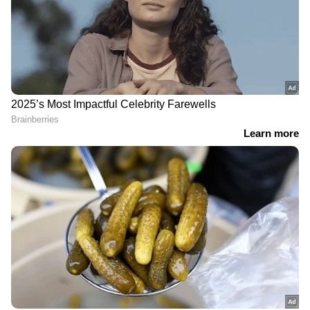
RECOMMENDED STORIES
രാഹുൽ ഗാന്ധി മാപ്പ്
'അവരെ വിടരുത് അമ്മാ,
പറയണം, പ്രവാസികളുടെ
ഞാൻ തെറ്റ് ചെയ്തു,
തുറന്ന കത്ത്;
ക്ഷമിക്കണം'; നാലുമാസം
കോൺഗ്രസിന്‍റെ 'പെയ്ഡ്
മുൻപ് പ്രണയവിവാഹം;
ക്രൗഡ്' പരാമർശത്തിൽ
അധ്യാപിക മരിച്ചനിലയിൽ
ഓസ്ട്രേലിയയിൽ കടുത്ത
പ്രതിഷേധം