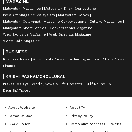
MAGAZINE
Malayalam Magazines
Malayalam Krishi (Agriculture)
India Art Magazine Malayalam
Malayalam Books
Malayalam Columnist
Magazine Conversations
Culture Magazines
Malayalam Short Stories
Conversations Magazine
Web Exclusive Magazine
Web Specials Magazine
Video Cafe Magazine
BUSINESS
Business News
Automobile News
Technologies
Fact Check News
Finance
KRISHI PAZHAMCHOLLUKAL
Pravasi Malayali World, News & Life Updates
Gulf Round Up
Dear Big Ticket
About Website
About Tv
Terms Of Use
Privacy Policy
CSAM Policy
Complaint Redressal - Website