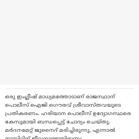
ഒരു ഇംഗ്ലീഷ് മാധ്യമത്തോടാണ് രാജസ്ഥാന്
പൊലീസ് ഐജി ഗൌരവ് ശ്രീവാസ്തവയുടെ
പ്രതികരണം. ഹരിയാന പൊലീസ് ഉദ്യോ​ഗസ്ഥരെ
കേസുമായി ബന്ധപ്പെട്ട് ചോദ്യം ചെയ്തു.
മർദനമേറ്റ് ജുനൈദ് മരിച്ചിരുന്നു, എന്നാൽ
നാസിറിന് ജീവനുണ്ടായിരുന്നു.