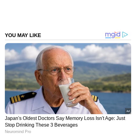
DOWNLOAD APP
ഇന്ത്യയിലെയും ലോകമെമ്പാടുമുള്ള എല്ലാ
India News
അറിയാൻ എപ്പോഴും ഏഷ്യാനെറ്റ്