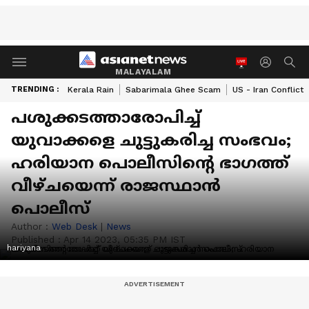
MALAYALAM
TRENDING :
Kerala Rain
Sabarimala Ghee Scam
US - Iran Conflict
പശുക്കടത്താരോപിച്ച്
യുവാക്കളെ ചുട്ടുകരിച്ച സംഭവം;
ഹരിയാന പൊലീസിന്റെ ഭാ​ഗത്ത് ​
വീഴ്ചയെന്ന് രാജസ്ഥാൻ
പൊലീസ്
Author :
Web Desk
|
News
Published :
Apr 14 2023, 05:35 PM IST
hariyana