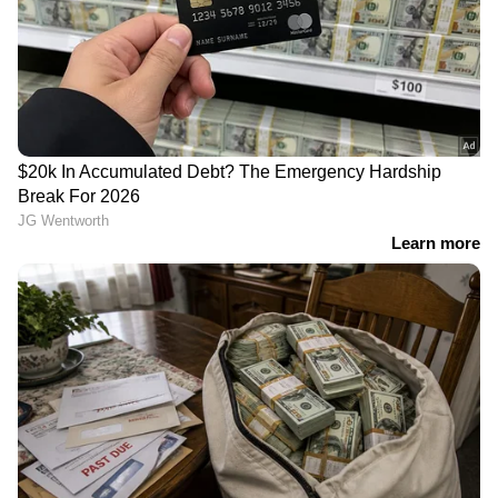
RECOMMENDED STORIES
അരുണാചൽ പ്രദേശിലെ
ഉച്ചയ്ക്ക്
27 സ്ഥലങ്ങൾക്ക് പേരിട്ടു;
വീട്ടിലെത്തിയപ്പോൾ
ചൈനയ്ക്ക്
ഭാര്യയ്ക്കൊപ്പം കാമുകൻ;
മറുപടിയുമായി ഇന്ത്യ
'ഭർത്താവിനെ കൊല്ലണം,
അല്ലെങ്കിൽ ഞാൻ
മരിക്കും'; ഭാര്യയുടെ ചാറ്റ്;