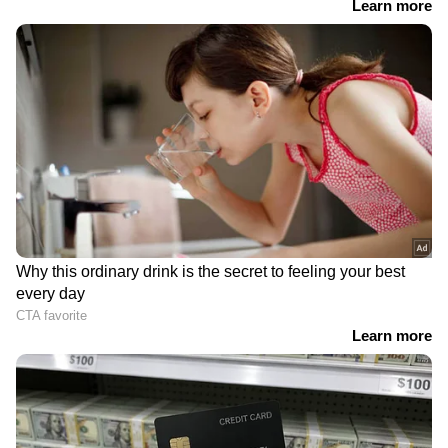
ന്യൂസ് വാർത്തകൾ.
Malayalam News
തത്സമയ അപ്‌ഡേറ്റുകളും ആഴത്തിലുള്ള
വിശകലനവും സമഗ്രമായ റിപ്പോർട്ടിംഗും —
എല്ലാം ഒരൊറ്റ സ്ഥലത്ത്. ഏത് സമയത്തും,
എവിടെയും വിശ്വസനീയമായ വാർത്തകൾ
ലഭിക്കാൻ
Asianet News Malayalam