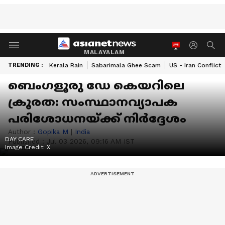
MALAYALAM
TRENDING :
Kerala Rain
Sabarimala Ghee Scam
US - Iran Conflict
ബെംഗളൂരു ഡേ കെയറിലെ
ക്രൂരത: സംസ്ഥാനവ്യാപക
പരിശോധനയ്ക്ക് നിർദ്ദേശം
Author :
Gopika M
|
India
DAY CARE
Published :
Jul 03 2026, 09:16 AM IST
Image Credit:
X