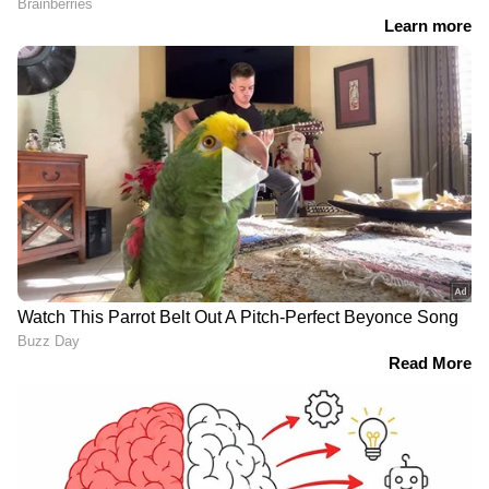
"മാർക്ക് പൂജ്യം, എങ്കിലും
അയോധ്യ
നിയമനം", 17
രാമക്ഷേത്രക്കൊള്ള ഇഡി
ഹൈക്കോടതി
അന്വേഷിച്ചേക്കും;
ജീവനക്കാരെ
ആശങ്കയായി ട്രസ്റ്റ്
പിരിച്ചുവിടാൻ ഉത്തരവ്
ചെയർമാന്റെ
ആരോഗ്യനില
Related Articles
ക്രൂഡ് ഓയിൽ ബാരലിന് 70 രൂപയായി,
ഇനിയെങ്കിലും ഇന്ധനവില കുറയുമോ?
LATEST VIDEOS
വിലവർധന രണ്ടാഴ്ചത്തേക്ക്