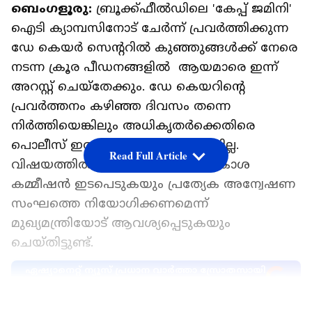
ബെംഗളൂരു:
ബ്രൂക്ക്ഫീൽഡിലെ 'കേപ്പ് ജമിനി'
ഐടി ക്യാമ്പസിനോട് ചേർന്ന് പ്രവർത്തിക്കുന്ന
ഡേ കെയർ സെന്ററിൽ കുഞ്ഞുങ്ങൾക്ക് നേരെ
നടന്ന ക്രൂര പീഡനങ്ങളിൽ ആയമാരെ ഇന്ന്
അറസ്റ്റ് ചെയ്തേക്കും. ഡേ കെയറിൻ്റെ
പ്രവർത്തനം കഴിഞ്ഞ ദിവസം തന്നെ
നിർത്തിയെങ്കിലും അധികൃതർക്കെതിരെ
പൊലീസ് ഇതുവരെ കേസെടുത്തിട്ടില്ല.
Read Full Article
വിഷയത്തിൽ കർണാടക ബാലാവകാശ
കമ്മീഷൻ ഇടപെടുകയും പ്രത്യേക അന്വേഷണ
സംഘത്തെ നിയോഗിക്കണമെന്ന്
മുഖ്യമന്ത്രിയോട് ആവശ്യപ്പെടുകയും
ചെയ്തിട്ടുണ്ട്.
ഏഷ്യാനെറ്റ് ന്യൂസ് പ്രധാന വാർത്താ സ്രോതസായി
തെരഞ്ഞെടുക്കുക
LATEST VIDEOS