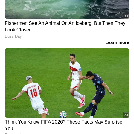
RECOMMENDED STORIES
തൃണമൂലിലെ പിളർപ്പ്:
അയോധ്യ
തെരഞ്ഞെടുപ്പ് കമ്മീഷൻ്റെ
ക്ഷേത്രത്തിലേക്ക്
ഇടപെടൽ; ജൂലൈ
സംഭാവന സ്വീകരിക്കുന്ന
ആറിനകം നിലപാട്
ക്യൂ ആർ കോഡ്
അറിയിക്കാൻ നിർദ്ദേശം
കണ്ടെടുത്ത പെട്ടിയിൽ
ഒട്ടിച്ച നിലയിൽ,
പ്രതികളിൽ നിന്ന് ഡോളറും
പിടിച്ചെടുത്തു