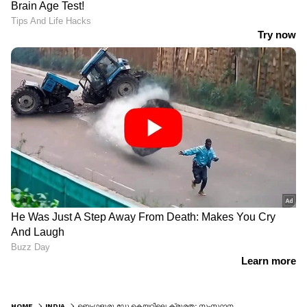
HOME
INDIA
ബെംഗളൂരു ഡേ കെയറിലെ ക്രൂരത: സംസ്ഥാനവ്യാപക പരിശോധനയ്ക്ക് നിർദ്ദേശം