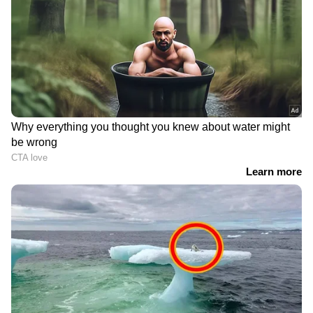
DOWNLOAD APP
RECOMMENDED STORIES
കോടതിമുറിയില്‍
'ഭീകരരുടെ
അറസ്റ്റിലായ യുഎസ്
ഒളിയിടങ്ങളിലാണ്
ജഡ്ജിന് പിഴ മാത്രം; ശിക്ഷ
സ്ഫോടനം നടന്നത്,
അഭയാര്‍ത്ഥിയെ അറസ്റ്റില്‍
പ്രകമ്പനം ലോകം മൂഴുവൻ
നിന്ന് രക്ഷപ്പെടുത്തിയ
എത്തി'; ഓസ്ട്രേലിയയിലെ
വിവാദ കേസില്‍
ഭീമൻ പ്രവാസി
സംഗമത്തിലും ഓപ്പറേഷൻ
സിന്ദൂർ പരാമർശിച്ച് മോദി