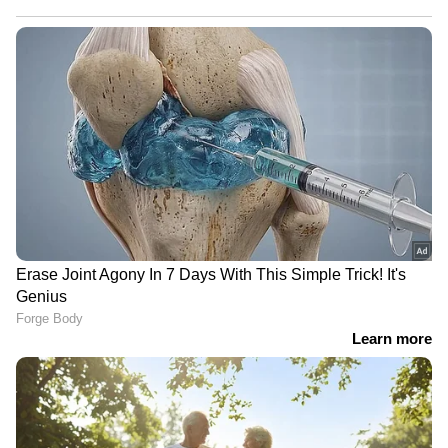
ഇവിടുത്തെ 57.1 ശതമാനം ജനങ്ങളും.
ഇതിനിടെയാണ് മേഖലയിലെ സുരക്ഷാ
സാഹചര്യം കൂടുതൽ വഷളായിരിക്കുന്നത്.
നൂറിലധികം പ്രതിഷേധക്കാർ കൊല്ലപ്പെട്ടതായും
600-ലധികം പ്രവർത്തകർ അറസ്റ്റിലായതായും
മനുഷ്യാവകാശ പ്രവർത്തകർ ആരോപിക്കുന്നു.