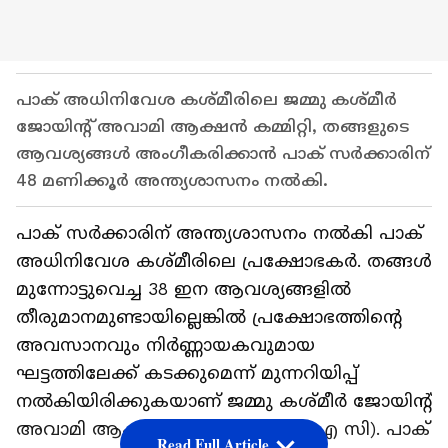
പാക് അധിനിവേശ കശ്മീരിലെ ജമ്മു കശ്മീർ
ജോയിന്റ് അവാമി ആക്ഷൻ കമ്മിറ്റി, തങ്ങളുടെ
ആവശ്യങ്ങൾ അംഗീകരിക്കാൻ പാക് സർക്കാരിന്
48 മണിക്കൂർ അന്ത്യശാസനം നൽകി.
പാക് സർക്കാരിന് അന്ത്യശാസനം നൽകി പാക്
അധിനിവേശ കശ്മീരിലെ പ്രക്ഷോഭകർ. തങ്ങൾ
മുന്നോട്ടുവെച്ച 38 ഇന ആവശ്യങ്ങളിൽ
തീരുമാനമുണ്ടായില്ലെങ്കിൽ പ്രക്ഷോഭത്തിന്‍റെ
അവസാനവും നിർണ്ണായകവുമായ
ഘട്ടത്തിലേക്ക് കടക്കുമെന്ന് മുന്നറിയിപ്പ്
നൽകിയിരിക്കുകയാണ് ജമ്മു കശ്മീർ ജോയിന്റ്
അവാമി ആക്ഷൻ കമ്മിറ്റി (ജെ എ എ സി). പാക്
Read Full Article