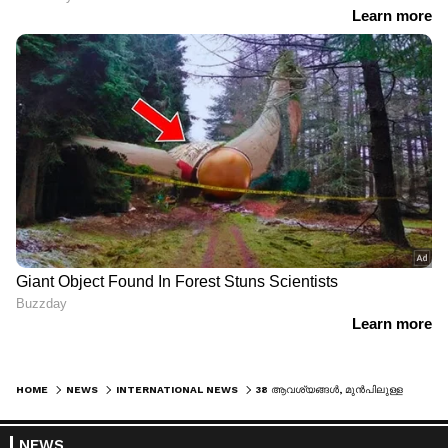
HOME
NEWS
INTERNATIONAL NEWS
38 ആവശ്യങ്ങൾ, മുൻപിലുള്ളത് 48 മണിക്കൂർ; പാക് സർക്കാരിന് അന്ത്യശാസനവുമായി ജെഎഎസി, പിഒകെയിൽ നിർണായക നീക്കം
NEWS