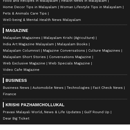
Food and Recipes in Malayalam
Health News in Malayalam
Home Decor Tips in Malayalam
Woman Lifestyle Tips in Malayalam
Pets & Animals Care Tips
Well-being & Mental Health News Malayalam
MAGAZINE
Malayalam Magazines
Malayalam Krishi (Agriculture)
India Art Magazine Malayalam
Malayalam Books
Malayalam Columnist
Magazine Conversations
Culture Magazines
Malayalam Short Stories
Conversations Magazine
Web Exclusive Magazine
Web Specials Magazine
Video Cafe Magazine
BUSINESS
Business News
Automobile News
Technologies
Fact Check News
Finance
KRISHI PAZHAMCHOLLUKAL
Pravasi Malayali World, News & Life Updates
Gulf Round Up
Dear Big Ticket