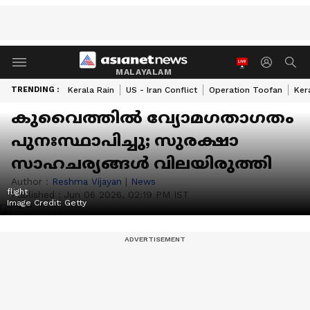
MALAYALAM
TRENDING :
Kerala Rain
US - Iran Conflict
Operation Toofan
Ker
കുവൈത്തിൽ വ്യോമഗതാഗതം
പുനഃസ്ഥാപിച്ചു; സുരക്ഷാ
സാഹചര്യങ്ങൾ വിലയിരുത്തി
Author :
Reshma Vijayan
|
News
flight
Published :
Jun 06 2026, 02:19 PM IST
Image Credit:
Getty