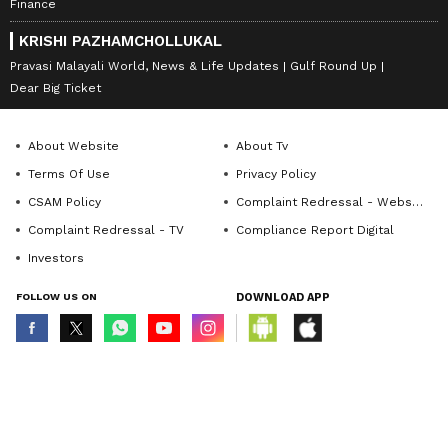
Finance
KRISHI PAZHAMCHOLLUKAL
Pravasi Malayali World, News & Life Updates
Gulf Round Up
Dear Big Ticket
About Website
About Tv
Terms Of Use
Privacy Policy
CSAM Policy
Complaint Redressal - Website
Complaint Redressal - TV
Compliance Report Digital
Investors
FOLLOW US ON
DOWNLOAD APP
© Copyright 2026 Asianxt Digital Technologies Private Limited (Formerly
known as Asianet News Media & Entertainment Private Limited) | All Rights
Reserved