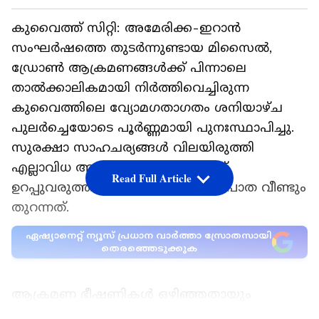
കുവൈത്ത് സിറ്റി: അമേരിക്ക-ഇറാൻ
സംഘർഷത്തെ തുടർന്നുണ്ടായ മിസൈൽ,
ഡ്രോൺ ആക്രമണങ്ങൾക്ക് പിന്നാലെ
താൽക്കാലികമായി നിർത്തിവെച്ചിരുന്ന
കുവൈത്തിലെ വ്യോമഗതാഗതം ശനിയാഴ്ച
പുലർച്ചെയോടെ പൂർണ്ണമായി പുനഃസ്ഥാപിച്ചു.
സുരക്ഷാ സാഹചര്യങ്ങൾ വിലയിരുത്തി
എല്ലാവിധ ആശങ്കകളും മാറിയെന്ന്
Read Full Article
ഉറപ്പുവരുത്തിയ ശേഷമാണ് വ്യോമപാത വീണ്ടും
തുറന്നത്.
ഏഷ്യാനെറ്റ് ന്യൂസ് പ്രധാന വാർത്താ സ്രോതസായി
തെരഞ്ഞെടുക്കുക
ആക്രമണ ഭീഷണികൾ ഒഴിഞ്ഞതായും
സ്ഥിതിഗതികൾ ശാന്തമാണെന്നും ബന്ധപ്പെട്ട