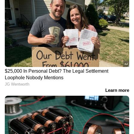
മെക്ക കരാർ: സംയുക്ത
പുതിയ പ്രതിരോധ
പ്രതിരോധ സഖ്യമായി
കരാറിൽ ഒപ്പിട്ട് സൗദിയും
സൗദിയും പാകിസ്‌താനും
പാകിസ്ഥാനും തുർക്കിയും;
തുർക്കിയും; ഇന്ത്യയെ
സസൂക്ഷ്മം നിരീക്ഷിച്ച്
ബാധിക്കുന്നതെങ്ങനെ?
ഇന്ത്യ
തായ്‌ലൻഡിലെ സ്‌കൂളിൽ
അധ്യാപകരെ അടക്കം
14-കാരനായ വിദ്യാർത്ഥി
ഏഴുപേരെ കൊന്ന്
26 റൗണ്ട് വെടിയുതിർത്തു;
വിദ്യാർത്ഥി ജീവനൊടുക്കി;
മൂന്ന് അധ്യാപകരും മൂന്ന്
സംഭവം തായ്‌ലൻഡിൽ