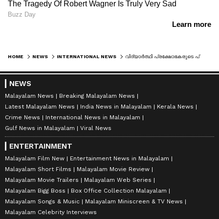
HOME
NEWS
INTERNATIONAL NEWS
വിദ്യാര്‍ത്ഥി പ്രക്ഷോഭകരുടെ പ്രധാന ആവശ്യം അംഗീകരിച്ച് രാഷ്ട്രപതി, ബംഗ്ലാദേശ് പാര്‍ലമെന്‍റ് പിരിച്ചുവിട്ടു
NEWS
Malayalam News
Breaking Malayalam News
Latest Malayalam News
India News in Malayalam
Kerala News
Crime News
International News in Malayalam
Gulf News in Malayalam
Viral News
ENTERTAINMENT
Malayalam Film New
Entertainment News in Malayalam
Malayalam Short Films
Malayalam Movie Review
Malayalam Movie Trailers
Malayalam Web Series
Malayalam Bigg Boss
Box Office Collection Malayalam
Malayalam Songs & Music
Malayalam Miniscreen & TV News
Malayalam Celebrity Interviews