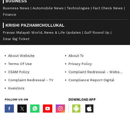
BUSINESS
Business News
Automobile News
Technologies
Fact Check News
Finance
KRISHI PAZHAMCHOLLUKAL
Pravasi Malayali World, News & Life Updates
Gulf Round Up
Dear Big Ticket
About Website
About Tv
Terms Of Use
Privacy Policy
CSAM Policy
Complaint Redressal - Website
Complaint Redressal - TV
Compliance Report Digital
Investors
FOLLOW US ON
DOWNLOAD APP
© Copyright 2026 Asianxt Digital Technologies Private Limited (Formerly
known as Asianet News Media & Entertainment Private Limited) | All Rights
Reserved