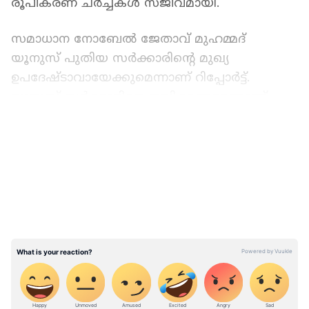
രൂപീകരണ ചര്‍ച്ചകള്‍ സജീവമായി.
സമാധാന നോബേല്‍ ജേതാവ് മുഹമ്മദ്
യൂനുസ് പുതിയ സര്‍ക്കാരിന്‍റെ മുഖ്യ
ഉപദേഷ്ടാവായേക്കുമെന്നാണ് റിപ്പോര്‍ട്ട്.
യൂനുസ് സര്‍ക്കാരിനെ നയിക്കണമെന്നാണ്
സമരക്കാരുടെ ആവശ്യം. ചികിത്സാര്‍ത്ഥം
LATEST VIDEOS
പാരിസിലുള്ള അദ്ദേഹം വൈകാതെ
ബംഗ്ലാദേശിലെത്തും. കലാപം തുടരുന്ന
പശ്ചാത്തലത്തില്‍ സൈനിക മേധാവി
വിദ്യാര്‍ത്ഥി പ്രക്ഷോഭകരുമായി വൈകീട്ട് ചര്‍ച്ച
നടത്തും. സൈന്യം നിയന്ത്രിക്കുന്ന
സര്‍ക്കാരിനെ അംഗീകരിക്കില്ലെന്നാണ്
വിദ്യാര്‍ത്ഥി പ്രക്ഷോഭത്തിന് നേതൃത്വം
നൽകുന്നവരുടെ നിലപാട്.