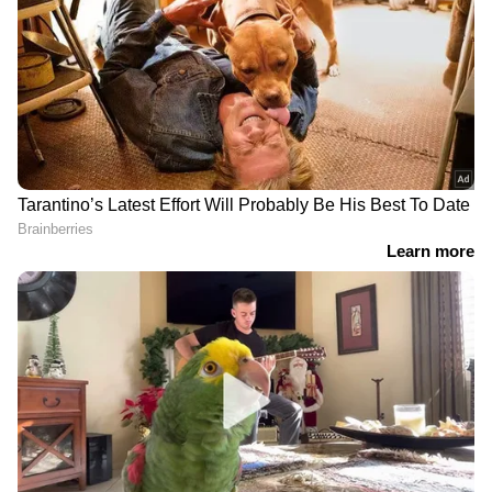
DOWNLOAD APP
ഇന്ത്യയിലെയും ലോകമെമ്പാടുമുള്ള എല്ലാ
International News
അറിയാൻ എപ്പോഴും
ഏഷ്യാനെറ്റ് ന്യൂസ് വാർത്തകൾ.
Malayalam
Live News
തത്സമയ അപ്‌ഡേറ്റുകളും
ആഴത്തിലുള്ള വിശകലനവും സമഗ്രമായ
റിപ്പോർട്ടിംഗും — എല്ലാം ഒരൊറ്റ സ്ഥലത്ത്.
ഏത് സമയത്തും, എവിടെയും
വിശ്വസനീയമായ വാർത്തകൾ ലഭിക്കാൻ
Asianet News Malayalam