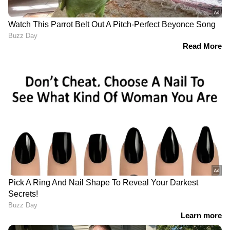
ദുരന്തത്തിൽ വയനാടിന്
കൈത്താങ്ങുമായി യൂസഫലി,
മുഖ്യമന്ത്രിയുടെ
ദുരിതാശ്വാസനിധിയിലേക്ക് അഞ്ച് കോടി
കൈമാറി
ഏഷ്യാനെറ്റ് ന്യൂസ് വാർത്തകൾ തത്സമയം
കാണാം
RECOMMENDED STORIES