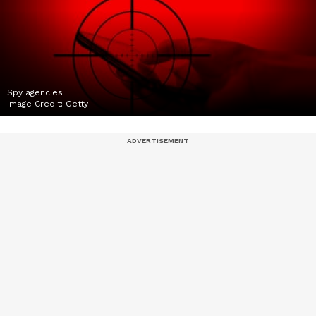
Spy agencies
Image Credit:
Getty