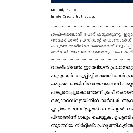
Meloni, Trump
Image Credit:
truthsocial
ട്രംപ്-മെലോനി പോര് കടുക്കുന്നു. ഇ
അമേരിക്കൻ പ്രസിഡന്‍റ് ഡൊണാൾഡ് ട്രം
കടുത്ത അഭിനിവേശമാണെന്ന് സൂചിപ്പിക്ക
ഓർഡർ' ആവശ്യമാണെന്നും ട്രംപ് കുറിച
വാഷിംഗ്ടൺ: ഇറ്റാലിയൻ പ്രധാനമ
കൂടുതൽ കടുപ്പിച്ച് അമേരിക്കൻ പ
കടുത്ത അഭിനിവേശമാണെന്ന് വരുത്തി
പങ്കുവെച്ചുകൊണ്ടാണ് ട്രംപ് രംഗത
ഒരു 'റെസ്ട്രെയിനിങ് ഓർഡർ' ആവശ
പ്ലാറ്റ്‌ഫോമായ 'ട്രൂത്ത് സോഷ്യൽ' വഴ
പിന്തുടർന്ന് ശല്യം ചെയ്യുക, ഉപദ്ര
തുടങ്ങിയ നിർദ്ദിഷ്ട പ്രവൃത്തികളിൽ