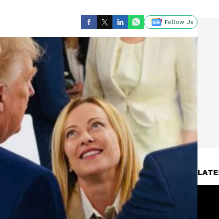
Follow Us
LATE