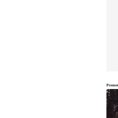
പുസ്തകത്തിലും
ന്ന് ഇറ്റാലിയൻ വിദേശകാര്യ മന്ത്രി അന്തോണിയോ
ഓർമപുതുക്കൽ
ാക്കിയിരുന്നു. ട്രംപിന്റെ വാദങ്ങൾ പൂർണ്ണമായും
മെലോനി, ഇറ്റലിയോ ഞാനോ ഒരിക്കലും ആരുടെയും
തമായി തിരിച്ചടിച്ചു.
്ധയല്ല, ഇന്നലെ അവരുടെ മുന്നിൽ
ജ്യങ്ങൾ ഒന്നിച്ച് നിൽക്കുമ്പോഴാണ്
ുന്ന ആളാണ് ഞാൻ. അതിനായി ഞാൻ തുടർന്നും
യ ബന്ധങ്ങൾ എപ്പോഴും തുറന്നുപറച്ചിലുകളിൽ
യങ്ങൾ തുറന്നുപറയുന്ന വ്യക്തിയാണ്,'-
യൻ വാർത്താ ഏജൻസിയായ 'അഡ്ൻക്രോനോസ്'
യുള്ള യുഎസ് നീക്കങ്ങൾക്ക് പിന്തുണ നൽകാൻ
 രണ്ട് നേതാക്കൾ തമ്മിലുള്ള ബന്ധം വഷളായത്.