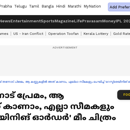
Prabha
Telugu
Tamil
Bangla
Hindi
Marathi
MyNation
Add Prefer
News
Entertainment
Sports
Magazine
Life
Pravasam
Money
IPL 20
ames
US - Iran Conflict
Operation Toofan
Kerala Lottery
Gold Rat
് തന്നോട് പ്രേമം, ആ കണ്ണുകളിൽ അത് കാണാം, എല്ലാ സീമകളും ലംഘിച്ച് 'റെസ്ട്രെയിനിങ് ഓർഡർ
ോട് പ്രേമം, ആ
FOO
കാണാം, എല്ലാ സീമകളും
രെയിനിങ് ഓർഡർ' മീം ചിത്രം