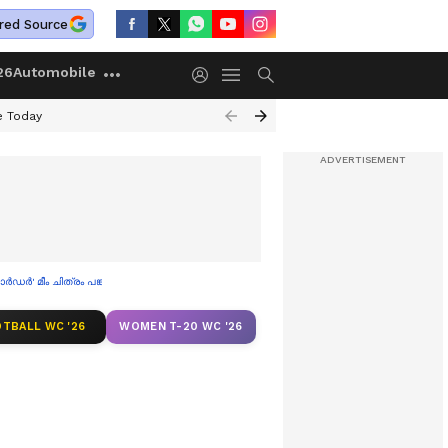
red Source
26
Automobile
e Today
' മീം ചിത്രം പങ്കുവച്ച് ട്രംപ്
TBALL WC '26
WOMEN T-20 WC '26