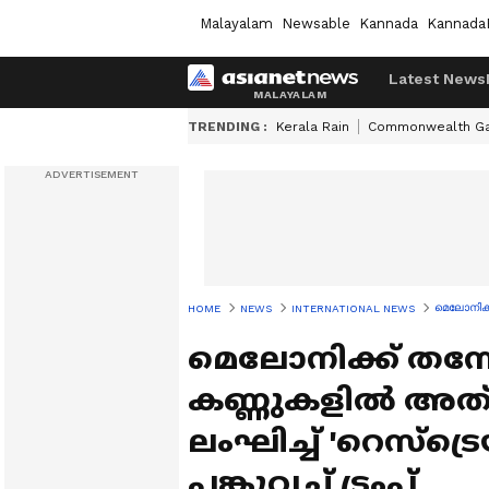
Malayalam
Newsable
Kannada
Kannada
Latest News
TRENDING :
Kerala Rain
Commonwealth G
മെലോനിക്ക
HOME
NEWS
INTERNATIONAL NEWS
മെലോനിക്ക് തന്ന
കണ്ണുകളിൽ അത് 
ലംഘിച്ച് 'റെസ്ട്
പങ്കുവച്ച് ട്രംപ്