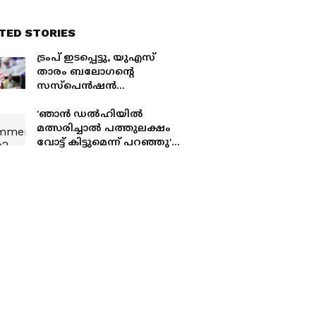
TED STORIES
ട്രംപ് ഇടപ്പെട്ടു, യുഎസ്
താരം ബലോഗന്റെ
സസ്‌പെന്‍ഷന്‍
പിന്‍വലിച്ചു; ഫിഫയുടെ
തീരുമാനത്തിനെതിരെ
'ഞാൻ ഡൽഹിയിൽ
ബെല്‍ജിയം
മത്സരിച്ചാൽ പത്തുലക്ഷം
വോട്ട് കിട്ടുമെന്ന് പറഞ്ഞു',
ഇന്ത്യയെ വിടാതെ
മെലോനി; പുതിയ
പുസ്തകത്തിലും
ഓർമപുതുക്കൽ