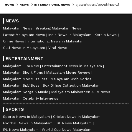
HOME
NEWS
INTERNATIONAL NEWS
ദുബായ് ശൈഖ് സായിദ് റോഡിലെ റെസ്റ്റോറന്‍റിൽ തീപിടിത്തം
NEWS
Malayalam News
Breaking Malayalam News
Latest Malayalam News
India News in Malayalam
Kerala News
Crime News
International News in Malayalam
Gulf News in Malayalam
Viral News
ENTERTAINMENT
Malayalam Film New
Entertainment News in Malayalam
Malayalam Short Films
Malayalam Movie Review
Malayalam Movie Trailers
Malayalam Web Series
Malayalam Bigg Boss
Box Office Collection Malayalam
Malayalam Songs & Music
Malayalam Miniscreen & TV News
Malayalam Celebrity Interviews
SPORTS
Sports News in Malayalam
Cricket News in Malayalam
Football News in Malayalam
ISL News Malayalam
IPL News Malayalam
World Cup News Malayalam