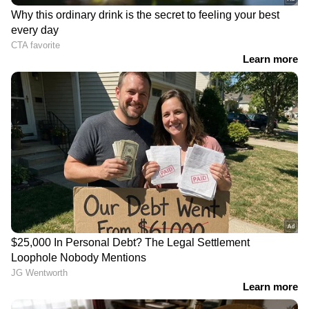
Asianet News Malayalam
Related Articles
നഗരത്തിന്‍റെ സമഗ്രമായ ഡിജിറ്റൽ പകർപ്പ്!
'ദുബായ് ഡിജിറ്റൽ ട്വിൻ പ്ലാറ്റ്‌ഫോം'
ഉദ്ഘാടനം ചെയ്ത് ശൈഖ് ഹംദാൻ
ദുബായ് വാഹനാപകടം; ജീവൻ നഷ്ടപ്പെട്ട
പ്രവാസികളുടെ കുടുംബങ്ങൾക്ക്
താങ്ങായി ഡോ.ഷംഷീർ വയലിൽ, 2.6
കോടിയുടെ സഹായം വീടുകളിലെത്തിച്ചു
RECOMMENDED STORIES