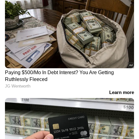
ഇന്ത്യൻ യുവതി
'ചാരിയിരുന്ന് മറ്റുള്ളവ‍ർ
കൊലപ്പെട്ടിട്ട് ഏഴ് മാസം;
പറയുന്നത് കേൾക്കുന്ന
കനേഡിയൻ പൗരനായ
മൊജ്തബ ഖമനെയി,
പങ്കാളി അറസ്റ്റിൽ
ആരോഗ്യവാൻ';
ഇസ്രായേൽ
മാധ്യമങ്ങളുടെ
റിപ്പോർട്ടുകൾക്കിടെ
വീഡിയോ പുറത്തുവിട്ട്
ഇറാൻ മാധ്യമം
യുഎസ് വൈസ് പ്രസിഡൻ്റ്
യുഎസ് പ്രസിഡൻ്റ്