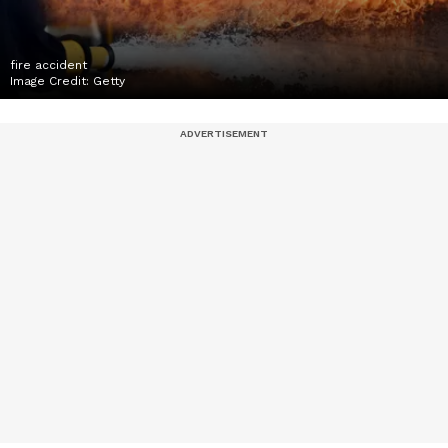
fire accident
Image Credit:
Getty