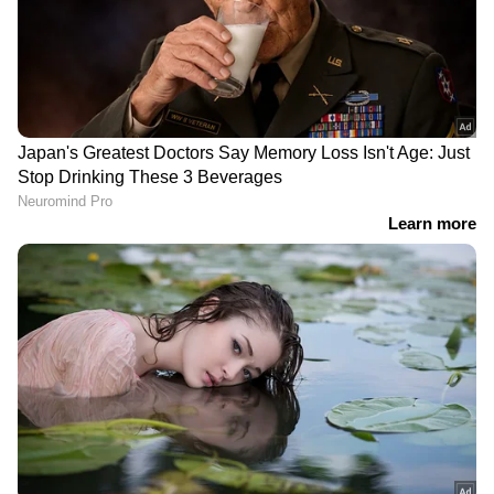
DOWNLOAD APP
ഇന്ത്യയിലെയും ലോകമെമ്പാടുമുള്ള എല്ലാ
International News
അറിയാൻ എപ്പോഴും
ഏഷ്യാനെറ്റ് ന്യൂസ് വാർത്തകൾ.
Malayalam
Live News
തത്സമയ അപ്‌ഡേറ്റുകളും
ആഴത്തിലുള്ള വിശകലനവും സമഗ്രമായ
റിപ്പോർട്ടിംഗും — എല്ലാം ഒരൊറ്റ സ്ഥലത്ത്.
ഏത് സമയത്തും, എവിടെയും
വിശ്വസനീയമായ വാർത്തകൾ ലഭിക്കാൻ