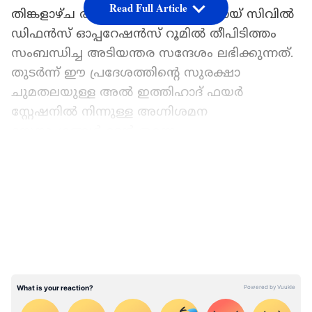
Read Full Article
തിങ്കളാഴ്ച രാവിലെ 7.42നാണ് ദുബായ് സിവിൽ
ഡിഫൻസ് ഓപ്പറേഷൻസ് റൂമിൽ തീപിടിത്തം
സംബന്ധിച്ച അടിയന്തര സന്ദേശം ലഭിക്കുന്നത്.
തുടർന്ന് ഈ പ്രദേശത്തിന്റെ സുരക്ഷാ
ചുമതലയുള്ള അൽ ഇത്തിഹാദ് ഫയർ
സ്റ്റേഷനിൽ നിന്നുള്ള അഗ്നിശമന
സേനാംഗങ്ങൾ ഉടൻ തന്നെ
സംഭവസ്ഥലത്തേക്ക് തിരിച്ചു. രാവിലെ 7.48ഓടെ
LATEST VIDEOS
തന്നെ വെറും ആറ് മിനിറ്റിനുള്ളിൽ അഗ്നിശമന
സേനാ വിഭാഗം സംഭവസ്ഥലത്തെത്തി
രക്ഷാപ്രവർത്തനം ആരംഭിച്ചു. മുൻകരുതൽ
നടപടിയുടെ ഭാഗമായി കെട്ടിടത്തിലുണ്ടായിരുന്ന
താമസക്കാരെ ഉദ്യോഗസ്ഥർ സുരക്ഷിതമായി
ഒഴിപ്പിച്ചു.