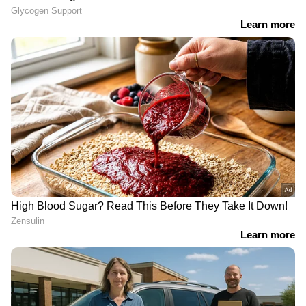
LATEST VIDEOS
'തോൽവിയിൽനിന്ന് CPM ഒന്നും
പഠിച്ചില്ല, ഭയപ്പെടുത്തി
കീഴ്പ്പെടുത്തലാണ് ലക്ഷ്യം';
വി.കുഞ്ഞികൃഷ്ണൻ
അമിത് ഷാ സഭയില്‍
എത്തണമെന്ന് പ്രതിപക്ഷം;
ആവശ്യം ഷായെ
അറിയിക്കണമെന്ന് രാജ്യസഭാ
അധ്യക്ഷന്‍ | Amit Shah