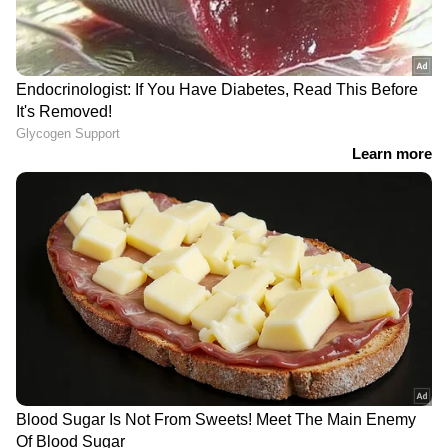
ബ്ലൂംബർഗ്
അമേരിക്കയിലെ മാളിൽ
ലോകത്ത് 2 കാര്യങ്ങൾ
ഇന്ത്യാക്കാരനായ മുസ്ലിം
സ്തംഭിക്കും, ഇറാന്‍റെ
യുവാവിന് നേരെ
പുതിയ ഭീഷണി;
ക്രൂരമായ വംശീയ
സൈന്യത്തെ ആക്രമിച്ച്
ആക്രമണം: നെഞ്ചിലും
അമേരിക്ക തീവ്രവാദി
വയറിലും കുത്തേറ്റ
ഗ്രൂപ്പുകളെ ഇളക്കിവിടാൻ
യുവാവ് അത്യാസന്ന
ശ്രമിക്കുന്നുവെന്നും
നിലയിൽ
ആരോപണം