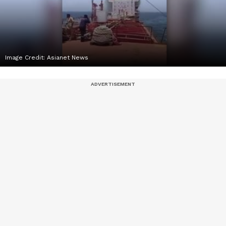
Image Credit:
Asianet News