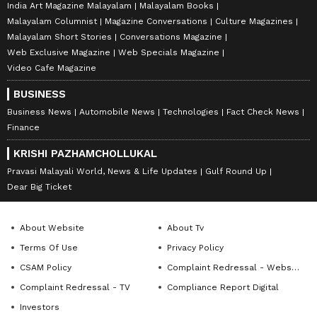
India Art Magazine Malayalam
Malayalam Books
Malayalam Columnist
Magazine Conversations
Culture Magazines
Malayalam Short Stories
Conversations Magazine
Web Exclusive Magazine
Web Specials Magazine
Video Cafe Magazine
BUSINESS
Business News
Automobile News
Technologies
Fact Check News
Finance
KRISHI PAZHAMCHOLLUKAL
Pravasi Malayali World, News & Life Updates
Gulf Round Up
Dear Big Ticket
About Website
About Tv
Terms Of Use
Privacy Policy
CSAM Policy
Complaint Redressal - Website
Complaint Redressal - TV
Compliance Report Digital
Investors