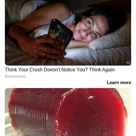
DOWNLOAD APP
RECOMMENDED STORIES
സൗദി-അമേരിക്ക സേനാ
അപ്രതീക്ഷിത നീക്കം, വൺ
തലവന്മാരുടെ സുപ്രധാന
പ്ലസ് ആരാധകരെ
കൂടിക്കാഴ്ച; ഇരു
കാത്തിരിക്കുന്നത് കടുത്ത
രാജ്യങ്ങളും തമ്മിൽ
നിരാശ! ഇന്ത്യ
സൈനിക സഹകരണം
ഉൾപ്പെടെയുള്ള പ്രധാന
ശക്തമാക്കുന്നത്
വിപണികളിൽ നിന്ന് ഉടൻ
ചർച്ചയായി
പിൻവാങ്ങിയേക്കുമെന്ന്