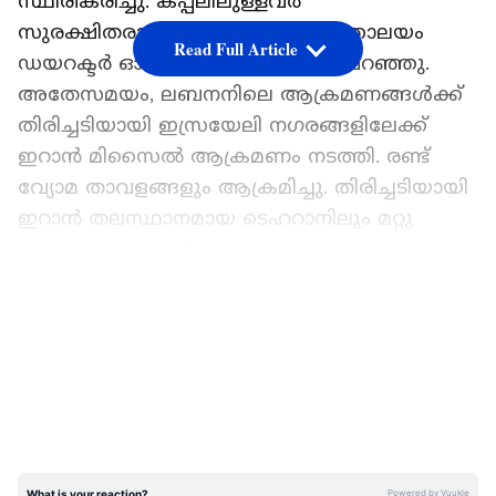
സ്ഥിരീകരിച്ചു. കപ്പലിലുള്ളവർ
സുരക്ഷിതരാണെന്നും ഷിപ്പിംഗ് മന്ത്രാലയം
Read Full Article
ഡയറക്ടർ ഓപേഷ് കുമാർ ശർമ്മ പറഞ്ഞു.
അതേസമയം, ലബനനിലെ ആക്രമണങ്ങൾക്ക്
തിരിച്ചടിയായി ഇസ്രയേലി നഗരങ്ങളിലേക്ക്
ഇറാൻ മിസൈൽ ആക്രമണം നടത്തി. രണ്ട്
വ്യോമ താവളങ്ങളും ആക്രമിച്ചു. തിരിച്ചടിയായി
ഇറാൻ തലസ്ഥാനമായ ടെഹറാനിലും മറ്റു
പ്രധാന നഗരങ്ങളിലും ഇസ്രയേൽ പോർ
വിമാനങ്ങൾ മിസൈലാക്രമണം നടത്തി.
LATEST VIDEOS
ആശങ്ക രേഖപ്പെടുത്തി ഇന്ത്യ
പശ്ചിമേഷ്യയിൽ വീണ്ടും ആക്രമണങ്ങൾ
നടക്കുന്നതിൽ ആശങ്ക രേഖപ്പെടുത്തി ഇന്ത്യ.
നൂറു ദിവസമായി തുടരുന്ന സംഘർഷം മനുഷ്യ
ദുരിതം കൂട്ടുകയാണെന്ന്