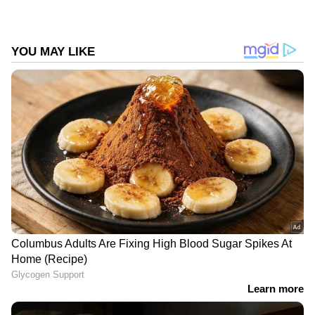
വിദേശകാര്യമന്ത്രാലയം ആവശ്യപ്പെട്ടു.
ഇറാൻ
ഇറാൻ-ഇസ്രായേൽ യുദ്ധം
ഇസ്രായേൽ
ഇസ്രായേൽ-ഇറാ
Follow Us