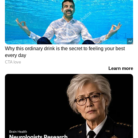
ആഴത്തിലുള്ള വിശകലനവും സമഗ്രമായ
റിപ്പോർട്ടിംഗും — എല്ലാം ഒരൊറ്റ സ്ഥലത്ത്.
ഏത് സമയത്തും, എവിടെയും
വിശ്വസനീയമായ വാർത്തകൾ ലഭിക്കാൻ
Asianet News Malayalam