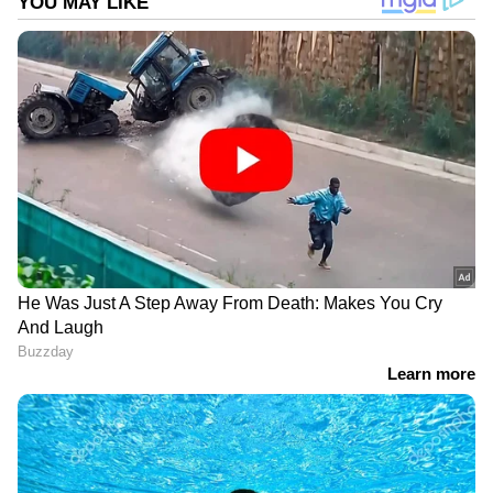
അഭ്യര്‍ത്ഥിച്ചിട്ടുണ്ട്.
DOWNLOAD APP
ഇന്ത്യയിലെയും ലോകമെമ്പാടുമുള്ള എല്ലാ
International News
അറിയാൻ എപ്പോഴും
ഏഷ്യാനെറ്റ് ന്യൂസ് വാർത്തകൾ.
Malayalam
Live News
തത്സമയ അപ്‌ഡേറ്റുകളും