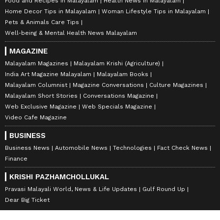
Food and Recipes in Malayalam
Health News in Malayalam
Home Decor Tips in Malayalam
Woman Lifestyle Tips in Malayalam
Pets & Animals Care Tips
Well-being & Mental Health News Malayalam
MAGAZINE
Malayalam Magazines
Malayalam Krishi (Agriculture)
India Art Magazine Malayalam
Malayalam Books
Malayalam Columnist
Magazine Conversations
Culture Magazines
Malayalam Short Stories
Conversations Magazine
Web Exclusive Magazine
Web Specials Magazine
Video Cafe Magazine
BUSINESS
Business News
Automobile News
Technologies
Fact Check News
Finance
KRISHI PAZHAMCHOLLUKAL
Pravasi Malayali World, News & Life Updates
Gulf Round Up
Dear Big Ticket