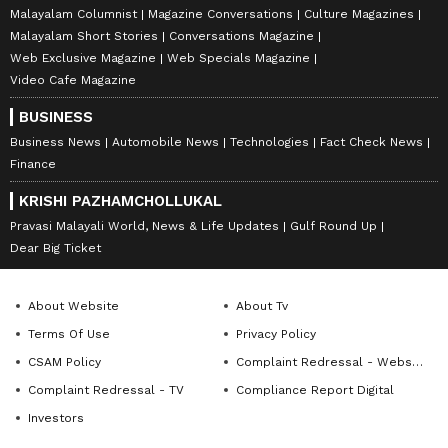
Malayalam Columnist
Magazine Conversations
Culture Magazines
Malayalam Short Stories
Conversations Magazine
Web Exclusive Magazine
Web Specials Magazine
Video Cafe Magazine
BUSINESS
Business News
Automobile News
Technologies
Fact Check News
Finance
KRISHI PAZHAMCHOLLUKAL
Pravasi Malayali World, News & Life Updates
Gulf Round Up
Dear Big Ticket
About Website
About Tv
Terms Of Use
Privacy Policy
CSAM Policy
Complaint Redressal - Website
Complaint Redressal - TV
Compliance Report Digital
Investors