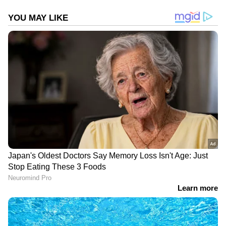
ഏദനിൽ മറ്റൊരു ചരക്ക് കപ്പലിന് നേരെ
ഡ്രോണ്‍ ആക്രമുണ്ടായിരുന്നു. ഇന്ത്യക്കാര്‍
ജീവനക്കാരായി ഉണ്ടായിരുന്ന ഈ കപ്പലിൽ
നിന്നുള്ള സഹായ അഭ്യര്‍ത്ഥന ലഭിച്ചതിനെ
തുടര്‍ന്ന് ഐ.എന്‍.എസ് വിശാഖപട്ടണം
അടിയന്തിര സഹായവുമായി എത്തിയിരുന്നു.
DOWNLOAD APP
ഇന്ത്യയിലെയും ലോകമെമ്പാടുമുള്ള എല്ലാ
International News
അറിയാൻ എപ്പോഴും
ഏഷ്യാനെറ്റ് ന്യൂസ് വാർത്തകൾ.
Malayalam