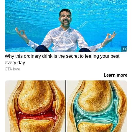
Live News
തത്സമയ അപ്‌ഡേറ്റുകളും
ആഴത്തിലുള്ള വിശകലനവും സമഗ്രമായ
റിപ്പോർട്ടിംഗും — എല്ലാം ഒരൊറ്റ സ്ഥലത്ത്.
ഏത് സമയത്തും, എവിടെയും
വിശ്വസനീയമായ വാർത്തകൾ ലഭിക്കാൻ
Asianet News Malayalam