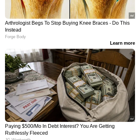
RECOMMENDED STORIES
ഏഷ്യാനെറ്റ് ന്യൂസ് ലൈവ് യുട്യൂബില്‍
കാണാം...
യുഎസ് പ്രസിഡൻ്റ്
ജമാഅത്തെ
ഡോണൾഡ് ട്രംപിൻ്റെ
ഇസ്‌ലാമിയുടെ
മരുമകൻ മൈക്കൽ
നേതൃത്വത്തിൽ വൻ
ബൂലോസ് ആലപ്പുഴയിൽ;
ജനകീയ പ്രതിഷേധം,
എത്തിയത് എട്ടംഗ
പാകിസ്‌താനിൽ
സംഘത്തോടൊപ്പം;
പതിനായിരങ്ങൾ