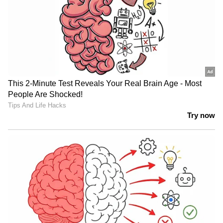
സംവാദം