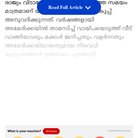
രാജ്യം വിടാനോ വെറും 60 ദിവസത്തെ സമയം
Read Full Article
മാത്രമാണ് യുഎസ് ഇമിഗ്രേഷൻ വകുപ്പ്
അനുവദിക്കുന്നത്. വർഷങ്ങളായി
അമേരിക്കയിൽ താമസിച്ച് വായ്പയെടുത്ത് വീട്
വാങ്ങിയവരും മക്കൾ ജനിച്ചതും വളർന്നതും
അമേരിക്കയിലായതുമായ നിരവധി
കുടുംബങ്ങൾ ഇതോടെ എങ്ങോട്ട്
പോകണമെന്നറിയാത്ത അവസ്ഥയിലാണുള്ളത്.
ജോലി ഇല്ലാതായതോടെ കുട്ടികളുടെ സ്കൂൾ
LATEST VIDEOS
പ്രവേശനം, കനത്ത ഭവന വായ്പ
തിരിച്ചടവുകൾ, ഇമിഗ്രേഷൻ രേഖകൾ
ശരിയാക്കൽ, ആരോഗ്യ ഇൻഷുറൻസ് പരിരക്ഷ
തുടങ്ങിയവയെല്ലാം ഈ കുടുംബങ്ങൾക്ക്
പെട്ടെന്ന് നഷ്ടമാകുന്ന സ്ഥിതിയാണ്.
അമേരിക്കയിലെ പ്രമുഖ ടെക് കമ്പനികളായ