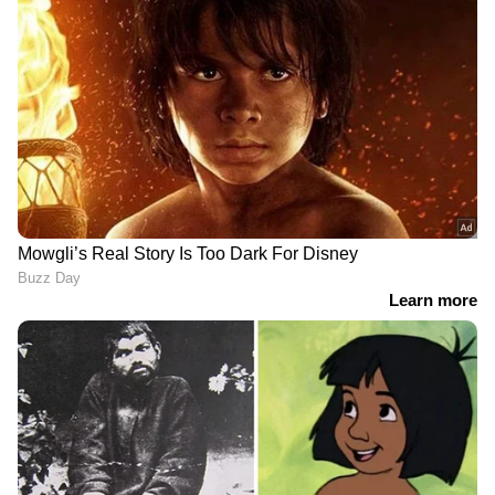
എന്നിവടങ്ങളിലേക്ക് മാറാനാണ് ഇപ്പോൾ
പലരും മുൻഗണന നൽകുന്നത്. കാനഡയുടെ
എക്സ്പ്രസ് എൻട്രി, ഗ്ലോബൽ ടാലന്റ് സ്ട്രീം
തുടങ്ങിയ പദ്ധതികൾ വഴി അങ്ങോട്ട് മാറാൻ
പലരും തയ്യാറെടുക്കുന്നു. ആർട്ടിഫിഷ്യൽ
ഇന്റലിജൻസ് സാങ്കേതികവിദ്യയ്ക്ക് കൂടുതൽ
പ്രാധാന്യം നൽകുന്നതിനായി മെറ്റ പോലെയുള്ള
വൻകിട കമ്പനികൾ തങ്ങളുടെ എഞ്ചിനീയറിംഗ്,
പ്രൊഡക്ട് ഡിവിഷനുകൾ
പുനഃസംഘടിപ്പിക്കുന്നതിന്റെ ഭാഗമായാണ് ഈ
പുതിയ ലേ-ഓഫുകൾ
നടത്തിക്കൊണ്ടിരിക്കുന്നത്.
ഏഷ്യാനെറ്റ് ന്യൂസ് ലൈവ് വീഡിയോ
കാണാം