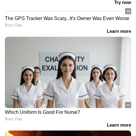
യുഎസ് സിറ്റിസൺഷിപ്പ് ആൻഡ് ഇമിഗ്രേഷൻ
സർവീസസിന്റെ കണക്കുകൾ പ്രകാരം എച്ച്
1ബി വിസ അപേക്ഷകളിൽ ഭൂരിഭാഗവും
നേടുന്നത് ഇന്ത്യക്കാരാണ്. സാങ്കേതിക
വിദ്യമേഖലയിലെ എഐ ആശ്രയത്വമാണ്
ഇന്ത്യൻ പ്രൊഫഷണലുകൾക്ക് വലിയൊരു
തിരിച്ചടിയായി മാറിയിരിക്കുന്നത്. കൂടുതൽ
സുസ്ഥിരമായ ഇമിഗ്രേഷൻ വ്യവസ്ഥകളുള്ള
കാനഡ, യൂറോപ്യൻ രാജ്യങ്ങൾ