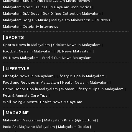
Malayalam Short Films
Malayalam Movie Review
Malayalam Movie Trailers
Malayalam Web Series
Malayalam Bigg Boss
Box Office Collection Malayalam
Malayalam Songs & Music
Malayalam Miniscreen & TV News
Malayalam Celebrity Interviews
SPORTS
Sports News in Malayalam
Cricket News in Malayalam
Football News in Malayalam
ISL News Malayalam
IPL News Malayalam
World Cup News Malayalam
LIFESTYLE
Lifestyle News in Malayalam
Lifestyle Tips in Malayalam
Food and Recipes in Malayalam
Health News in Malayalam
Home Decor Tips in Malayalam
Woman Lifestyle Tips in Malayalam
Pets & Animals Care Tips
Well-being & Mental Health News Malayalam
MAGAZINE
Malayalam Magazines
Malayalam Krishi (Agriculture)
India Art Magazine Malayalam
Malayalam Books