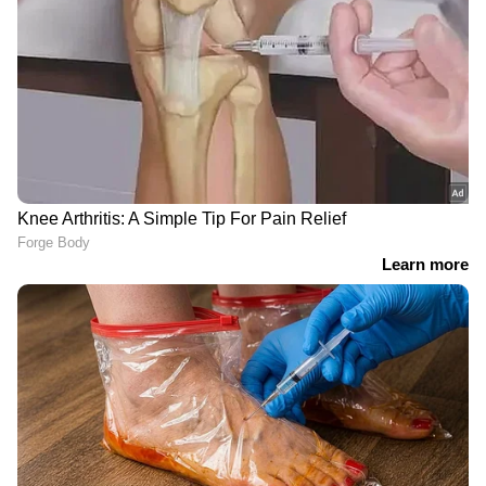
ഷെയ്ഖ് ഹസീനയ്ക്കൊപ്പം
ഹോർമുസ് ഭാ​ഗികമായി
വാ‍ർത്താസമ്മേളനത്തിൽ
തുറക്കുന്നു? ഇറാൻ-
പങ്കെടുത്തു, ബംഗ്ലാദേശ്
ഒമാൻ ചർച്ച
മുൻ ക്രിക്കറ്റ് ക്യാപ്റ്റൻ
ധാരണയിലെത്തിയതായി
ഷാക്കിബ് അൽ ഹസൻ്റെ
റിപ്പോർട്ട്, എണ്ണവില
വീടിന് നേരെ പെട്രോൾ
കുറഞ്ഞേക്കും
ബോംബ് ആക്രമണം
പ്രധാനമന്ത്രിയുടെ
ചരിത്രം കുറിച്ച്
വീഡിയോ നീക്കം
ഡെന്മാർക്കിലെ ഇസബെല്ല