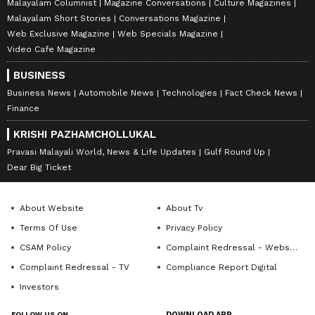
Malayalam Columnist
Magazine Conversations
Culture Magazines
Malayalam Short Stories
Conversations Magazine
Web Exclusive Magazine
Web Specials Magazine
Video Cafe Magazine
BUSINESS
Business News
Automobile News
Technologies
Fact Check News
Finance
KRISHI PAZHAMCHOLLUKAL
Pravasi Malayali World, News & Life Updates
Gulf Round Up
Dear Big Ticket
About Website
About Tv
Terms Of Use
Privacy Policy
CSAM Policy
Complaint Redressal - Website
Complaint Redressal - TV
Compliance Report Digital
Investors
FOLLOW US ON
DOWNLOAD APP