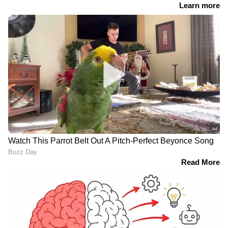
വെടിയേറ്റതിന് ശേഷം മിനയെ ഫ്രെസ്‌നോയിലെ
പ്രാദേശിക മെഡിക്കൽ സെന്‍ററിൽ
എത്തിച്ചെങ്കിലും അപ്പോഴേക്കും മരണം
സംഭവിച്ചിരുന്നു. ഇത് തികച്ചും ദാരുണമാണ്,
ഒഴിവാക്കാൻ കഴിയുമായിരുന്ന
അപകടമായിരുന്നെന്ന് പൊലീസ് അറിയിച്ചു.
സിറിയയിലെ രാസായുധ പ്രയോഗം
അന്വേഷിക്കണം; അടിയന്തര യോഗം
വിളിച്ച് രാസായുധ നിരോധന നിരീക്ഷണ
RECOMMENDED STORIES
ഏജൻസി
ഏഷ്യാനെറ്റ് ന്യൂസ് ലൈവ് യൂട്യൂബിൽ
കാണാം