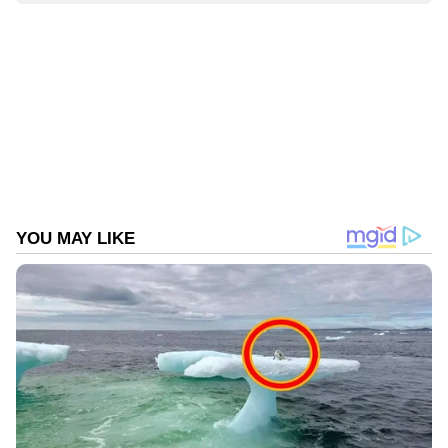
Web Desk
WD
തോക്ക് (Thōkku)
Published :
Dec 13 2024, 05:37 PM IST
Follow Us