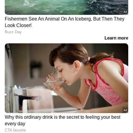
DOWNLOAD APP
ഇന്ത്യയിലെയും ലോകമെമ്പാടുമുള്ള എല്ലാ
International News
അറിയാൻ എപ്പോഴും
ഏഷ്യാനെറ്റ് ന്യൂസ് വാർത്തകൾ.
Malayalam
Live News
തത്സമയ അപ്‌ഡേറ്റുകളും
ആഴത്തിലുള്ള വിശകലനവും സമഗ്രമായ
റിപ്പോർട്ടിംഗും — എല്ലാം ഒരൊറ്റ സ്ഥലത്ത്.
ഏത് സമയത്തും, എവിടെയും
വിശ്വസനീയമായ വാർത്തകൾ ലഭിക്കാൻ
Asianet News Malayalam