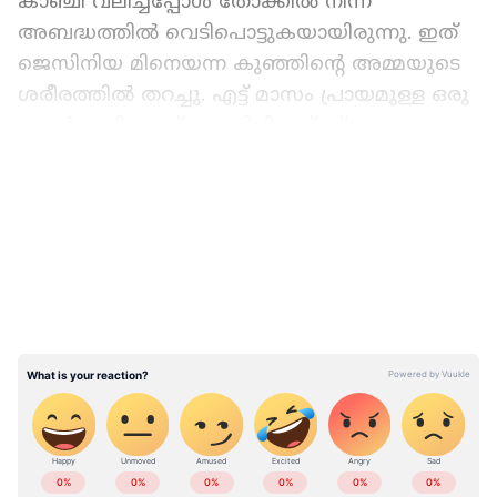
കാഞ്ചി വലിച്ചപ്പോൾ തോക്കിൽ നിന്ന്
അബദ്ധത്തിൽ വെടിപൊട്ടുകയായിരുന്നു. ഇത്
ജെസിനിയ മിനെയന്ന കുഞ്ഞിന്റെ അമ്മയുടെ
ശരീരത്തിൽ തറച്ചു. എട്ട് മാസം പ്രായമുള്ള ഒരു
മകൾ കൂടിയുണ്ട് ജെസിനിയയ്ക്ക്.
LATEST VIDEOS
ജെസിനിയയുടെ 18 വയസ്സുകാരനായ
ആണ്‍സുഹൃത്ത് ആൻഡ്രൂ സാഞ്ചസ്,
അശ്രദ്ധമായി 9 എംഎം കൈത്തോക്ക്
കിടപ്പുമുറിയിൽ വെച്ചതാണ് അപകടത്തിന്
കാരണമെന്ന് പൊലീസ് കണ്ടെത്തി. അതാണ്
കുഞ്ഞിന്‍റെ കയ്യിലിരുന്ന് പൊട്ടിയത്. സംഭവ
സ്ഥലത്ത് വെച്ച് തന്നെ സാഞ്ചസിനെ
കസ്റ്റഡിയിലെടുത്തു. വെടിവച്ച തോക്ക്
പിടിച്ചെടുത്തെന്ന് ഫ്രെസ്‌നോ പൊലീസ്
ABOUT THE AUTHOR
അറിയിച്ചു.