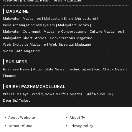
Well-being & Mental Health News Malayalam
MAGAZINE
Malayalam Magazines
Malayalam Krishi (Agriculture)
India Art Magazine Malayalam
Malayalam Books
Malayalam Columnist
Magazine Conversations
Culture Magazines
Malayalam Short Stories
Conversations Magazine
Web Exclusive Magazine
Web Specials Magazine
Video Cafe Magazine
BUSINESS
Business News
Automobile News
Technologies
Fact Check News
Finance
KRISHI PAZHAMCHOLLUKAL
Pravasi Malayali World, News & Life Updates
Gulf Round Up
Dear Big Ticket
About Website
About Tv
Terms Of Use
Privacy Policy