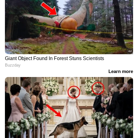
ഓപ്പറേറ്റർമാർക്കായിരിക്കുമെന്നും
രക്ഷാപ്രവർത്തനത്തിന്റെയും ചികിത്സയുടെയും
വിവരങ്ങൾ ടൂറിസം വകുപ്പിന്
സമർപ്പിക്കണമെന്നും ഇതിൽ വ്യവസ്ഥ
ചെയ്തിരുന്നു. എങ്കിലും,
കുറ്റവാളികൾക്കെതിരെ കർശനമായ
ശിക്ഷാനടപടികൾ ഇല്ലാത്തതിനാലാണ് ഈ
തട്ടിപ്പ് ഇന്നും തുടരുന്നതെന്ന് നേപ്പാളിലെ
സംഘടിത കുറ്റകൃത്യ അന്വേഷണ വിഭാഗം
മേധാവി മനോജ് കുമാർ കെ.സി പറയുന്നത്.
ഏഷ്യാനെറ്റ് ന്യൂസ് ലൈവ് വീഡിയോ
കാണാം