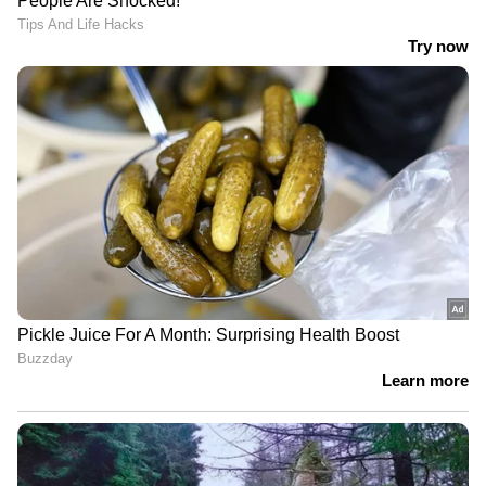
പ്രതിപക്ഷ വികാരം അമിത് ഷായെ
അറിയിക്കണം; നിർദേശം നൽകി
രാജ്യസഭ അധ്യക്ഷൻ | Amit shah |
Rajyasabha
അടിയന്തര ഘട്ടങ്ങളിലെ
രക്ഷാപ്രവർത്തനങ്ങളിൽ നിന്ന് ഇടനിലക്കാരെ
ഒഴിവാക്കിക്കൊണ്ട് 2018ൽ നേപ്പാൾ സർക്കാർ
പുതിയ നിയമം കൊണ്ടുവന്നിരുന്നു.
യാത്രയിലുടനീളം സഞ്ചാരികളുടെ
ഉത്തരവാദിത്തം ടൂർ