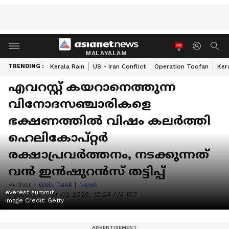
MALAYALAM
TRENDING :
Kerala Rain
US - Iran Conflict
Operation Toofan
Ker
എവറസ്റ്റ് കയറാനെത്തുന്ന
വിനോദസഞ്ചാരികളെ
ഭക്ഷണത്തിൽ വിഷം കലർത്തി
ഹെലികോപ്റ്റർ
രക്ഷാപ്രവർത്തനം, നടക്കുന്നത്
വൻ ഇൻഷുറൻസ് തട്ടിപ്പ്
Author :
Web Desk
|
News
everest summit
Published :
Apr 02 2026, 10:24 AM IST
Image Credit:
Getty