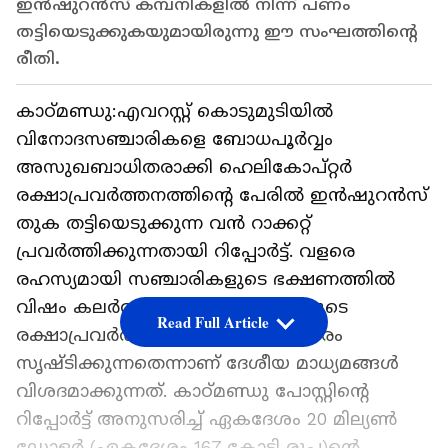
ഇൻഷുറൻസ് കമ്പനികളിൽ നിന്ന് പണം
തട്ടിയെടുക്കുകയുമായിരുന്നു ഈ സംഘത്തിന്റെ
രീതി.
കാഠ്മണ്ഡു:എവറസ്റ്റ് കൊടുമുടിയിൽ
വിനോദസഞ്ചാരികളെ ബോധപൂർവ്വം
അസുഖബാധിതരാക്കി ഹെലികോപ്റ്റർ
രക്ഷാപ്രവർത്തനത്തിന്റെ പേരിൽ ഇൻഷുറൻസ്
തുക തട്ടിയെടുക്കുന്ന വൻ റാക്കറ്റ്
പ്രവർത്തിക്കുന്നതായി റിപ്പോർട്ട്. വളരെ
രഹസ്യമായി സഞ്ചാരികളുടെ ഭക്ഷണത്തിൽ
വിഷം കലർത്തിയാണ് വൻ തുകയുടെ
Read Full Article
രക്ഷാപ്രവർത്തനത്തിനുള്ള അവസരം
സൃഷ്ടിക്കുന്നതെന്നാണ് ദേശീയ മാധ്യമങ്ങൾ
വിശദമാക്കുന്നത്. കാഠ്മണ്ഡു പോസ്റ്റിന്റെ
റിപ്പോർട്ട് അനുസരിച്ച് ഏകദേശം 20 മില്യൺ
ഡോളർ (ഏകദേശം 167 കോടി രൂപ)ന്റെ