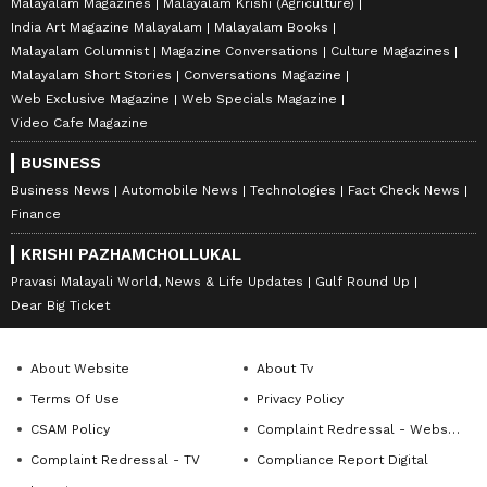
Malayalam Magazines
Malayalam Krishi (Agriculture)
India Art Magazine Malayalam
Malayalam Books
Malayalam Columnist
Magazine Conversations
Culture Magazines
Malayalam Short Stories
Conversations Magazine
Web Exclusive Magazine
Web Specials Magazine
Video Cafe Magazine
BUSINESS
Business News
Automobile News
Technologies
Fact Check News
Finance
KRISHI PAZHAMCHOLLUKAL
Pravasi Malayali World, News & Life Updates
Gulf Round Up
Dear Big Ticket
About Website
About Tv
Terms Of Use
Privacy Policy
CSAM Policy
Complaint Redressal - Website
Complaint Redressal - TV
Compliance Report Digital