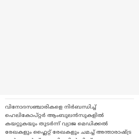
വിനോദസഞ്ചാരികളെ നിർബന്ധിച്ച്
ഹെലികോപ്റ്റർ ആംബുലൻസുകളിൽ
കയറ്റുകയും തുടർന്ന് വ്യാജ മെഡിക്കൽ
രേഖകളും ഫ്ലൈറ്റ് രേഖകളും ചമച്ച് അന്താരാഷ്ട്ര