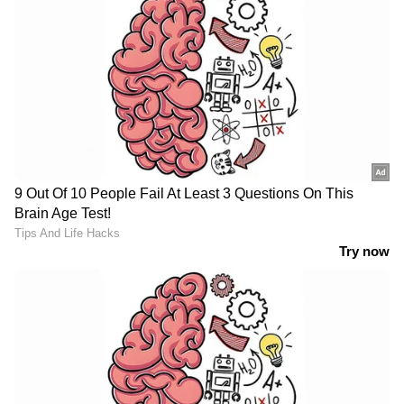
ഇൻഷുറൻസ് കമ്പനികളും നേപ്പാളിലെത്തുന്ന
വിനോദസഞ്ചാരികൾക്ക് ഇൻഷുറൻസ് പരിരക്ഷ
നൽകുന്നത് അടുത്തിടെ നിർത്തിവെച്ചിരുന്നു.
RECOMMENDED STORIES