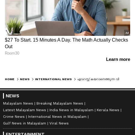
HOME
NEWS
INTERNATIONAL NEWS
എവറസ്റ്റ് കയറാനെത്തുന്ന വിനോദസഞ്ചാരികളെ ഭക്ഷണത്തിൽ വിഷം കലർത്തി ഹെലികോപ്റ്റർ രക്ഷാപ്രവർത്തനം, നടക്കുന്നത് വൻ ഇൻഷുറൻസ് തട്ടിപ്പ്
NEWS
Malayalam News
Breaking Malayalam News
Latest Malayalam News
India News in Malayalam
Kerala News
Crime News
International News in Malayalam
Gulf News in Malayalam
Viral News
ENTERTAINMENT