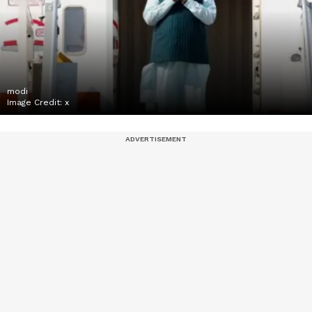
modi
Image Credit:
x