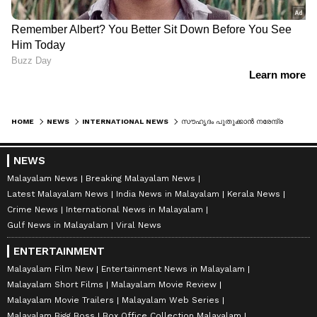
HOME
NEWS
INTERNATIONAL NEWS
സൗഹൃദം പുതുക്കാൻ നരേന്ദ്ര മോദി അബുദാബിയിലേക്ക്; യുഎഇ പ്രസിഡന്‍റുമായി നിർണായക കൂടിക്കാഴ്ച നടത്തും
NEWS
Malayalam News
Breaking Malayalam News
Latest Malayalam News
India News in Malayalam
Kerala News
Crime News
International News in Malayalam
Gulf News in Malayalam
Viral News
ENTERTAINMENT
Malayalam Film New
Entertainment News in Malayalam
Malayalam Short Films
Malayalam Movie Review
Malayalam Movie Trailers
Malayalam Web Series
Malayalam Bigg Boss
Box Office Collection Malayalam