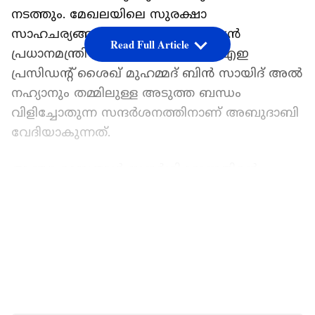
നടത്തും. മേഖലയിലെ സുരക്ഷാ
സാഹചര്യങ്ങൾ ചർച്ചയാകും. ഇന്ത്യൻ
Read Full Article
പ്രധാനമന്ത്രി നരേന്ദ്ര മോദിയും യുഎഇ
പ്രസിഡന്‍റ് ശൈഖ് മുഹമ്മദ് ബിൻ സായിദ് അൽ
നഹ്യാനും തമ്മിലുള്ള അടുത്ത ബന്ധം
വിളിച്ചോതുന്ന സന്ദർശനത്തിനാണ് അബുദാബി
വേദിയാകുന്നത്.
അഞ്ചു രാജ്യങ്ങൾ സന്ദർശിക്കുന്നതിന്‍റെ
ഭാഗമായുള്ള മോദിയുടെ യാത്രയിലെ ആദ്യ
LATEST VIDEOS
രാജ്യമാണ് യുഎഇ. വെറും കുറഞ്ഞ
മണിക്കൂറുകൾ മാത്രം നീണ്ടുനിൽക്കുന്ന
സന്ദർശനമാണെങ്കിലും, ഇരു നേതാക്കളും
തമ്മിലുള്ള ആത്മബന്ധവും നയതന്ത്ര
പ്രധാന്യവും ഇതിലൂടെ വ്യക്തമാണെന്ന്
യുഎഇയിലെ ഇന്ത്യൻ സ്ഥാനപതി ദീപക്