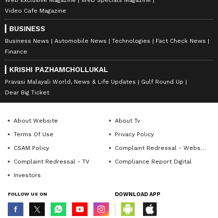
Web Exclusive Magazine
Web Specials Magazine
Video Cafe Magazine
BUSINESS
Business News
Automobile News
Technologies
Fact Check News
Finance
KRISHI PAZHAMCHOLLUKAL
Pravasi Malayali World, News & Life Updates
Gulf Round Up
Dear Big Ticket
About Website
About Tv
Terms Of Use
Privacy Policy
CSAM Policy
Complaint Redressal - Website
Complaint Redressal - TV
Compliance Report Digital
Investors
FOLLOW US ON
DOWNLOAD APP