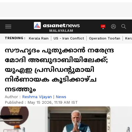
MALAYALAM
TRENDING :
Kerala Rain
US - Iran Conflict
Operation Toofan
Ker
സൗഹൃദം പുതുക്കാൻ നരേന്ദ്ര
മോദി അബുദാബിയിലേക്ക്;
യുഎഇ പ്രസിഡന്‍റുമായി
നിർണായക കൂടിക്കാഴ്ച
നടത്തും
Author :
Reshma Vijayan
|
News
Published :
May 15 2026, 11:19 AM IST