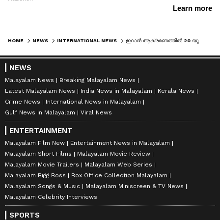
HOME
NEWS
INTERNATIONAL NEWS
ഇറാന്‍ ആക്രമണത്തില്‍ 20 യു എസ് താവളങ്ങള്‍ക്ക് കനത്ത നാശം, കോടികളുടെ ആയുധങ്ങള്‍ തകര്‍ക്കപ്പെട്ടു
NEWS
Malayalam News
Breaking Malayalam News
Latest Malayalam News
India News in Malayalam
Kerala News
Crime News
International News in Malayalam
Gulf News in Malayalam
Viral News
ENTERTAINMENT
Malayalam Film New
Entertainment News in Malayalam
Malayalam Short Films
Malayalam Movie Review
Malayalam Movie Trailers
Malayalam Web Series
Malayalam Bigg Boss
Box Office Collection Malayalam
Malayalam Songs & Music
Malayalam Miniscreen & TV News
Malayalam Celebrity Interviews
SPORTS