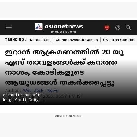
MALAYALAM
TRENDING :
Kerala Rain
Commonwealth Games
US - Iran Conflict
ഇറാന്‍ ആക്രമണത്തില്‍ 20 യു
എസ് താവളങ്ങള്‍ക്ക് കനത്ത
നാശം, കോടികളുടെ
ആയുധങ്ങള്‍ തകര്‍ക്കപ്പെട്ടു
Author :
Web Desk
|
News
Shahed Drones of iran
Published :
Jun 01 2026, 06:27 PM IST
Image Credit:
Getty