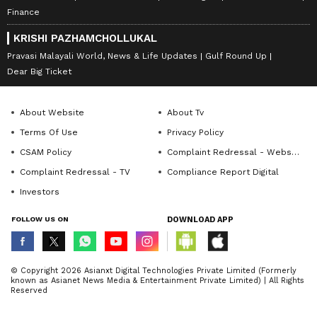
Finance
KRISHI PAZHAMCHOLLUKAL
Pravasi Malayali World, News & Life Updates
Gulf Round Up
Dear Big Ticket
About Website
About Tv
Terms Of Use
Privacy Policy
CSAM Policy
Complaint Redressal - Website
Complaint Redressal - TV
Compliance Report Digital
Investors
FOLLOW US ON
DOWNLOAD APP
© Copyright 2026 Asianxt Digital Technologies Private Limited (Formerly
known as Asianet News Media & Entertainment Private Limited) | All Rights
Reserved