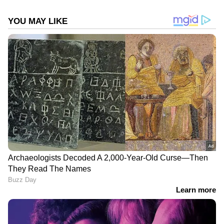
നല്‍കരുതെന്ന് യുഎസ് പ്ലാനറ്റിനോട്
ആവശ്യപ്പെട്ടു. ഇറാന്റെയും
പശ്ചിമേഷ്യയുടെയും പുതിയ
ഉപഗ്രഹചിത്രങ്ങള്‍ പുറത്തുവരരുതെന്നാണ്
യുഎസ് ആവശ്യപ്പെട്ടത്. തുടര്‍ന്ന് ഈ
കമ്പനിയുടെ ദൃശ്യങ്ങള്‍ ലഭ്യമല്ലാതായി. പ്ലാനറ്റില്‍
നിന്നുള്ള പഴയ ചിത്രങ്ങളും വിവിധ
ഏജന്‍സികളുടെ ഉപഗ്രഹ ചിത്രങ്ങളും വിവിധ
വീഡിയോകളും ഉപയോഗിച്ചാണ് ഇറാന്‍
ആക്രമണങ്ങളുടെ നാശനഷ്ടങ്ങള്‍ ബിബിസി
DOWNLOAD APP
കണ്ടെത്തിയത്.
ഇന്ത്യയിലെയും ലോകമെമ്പാടുമുള്ള എല്ലാ
International News
അറിയാൻ എപ്പോഴും
ഏഷ്യാനെറ്റ് ന്യൂസ് വാർത്തകൾ.
Malayalam
Live News
തത്സമയ അപ്‌ഡേറ്റുകളും