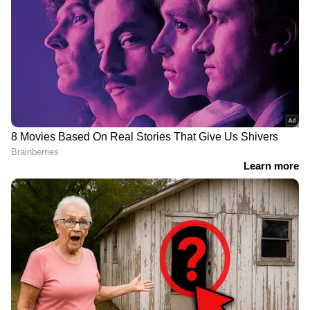
ആഴത്തിലുള്ള വിശകലനവും സമഗ്രമായ
റിപ്പോർട്ടിംഗും — എല്ലാം ഒരൊറ്റ സ്ഥലത്ത്.
ഏത് സമയത്തും, എവിടെയും
വിശ്വസനീയമായ വാർത്തകൾ ലഭിക്കാൻ
Asianet News Malayalam
Related Articles