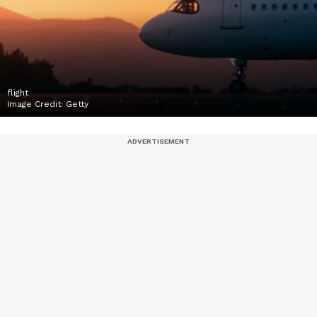
flight
Image Credit:
Getty