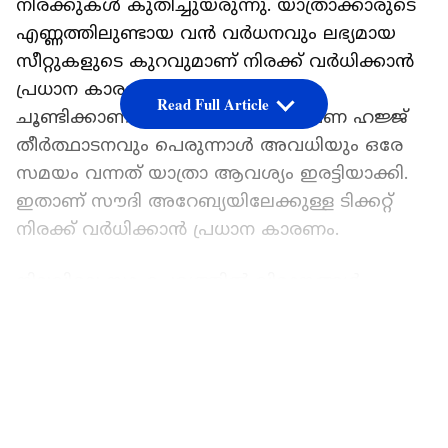
നിരക്കുകൾ കുതിച്ചുയരുന്നു. യാത്രാക്കാരുടെ
എണ്ണത്തിലുണ്ടായ വൻ വർധനവും ലഭ്യമായ
സീറ്റുകളുടെ കുറവുമാണ് നിരക്ക് വർധിക്കാൻ
പ്രധാന കാരണമായി
Read Full Article
ചൂണ്ടിക്കാണിക്കപ്പെടുന്നത്. ഇത്തവണ ഹജ്ജ്
തീർത്ഥാടനവും പെരുന്നാൾ അവധിയും ഒരേ
സമയം വന്നത് യാത്രാ ആവശ്യം ഇരട്ടിയാക്കി.
ഇതാണ് സൗദി അറേബ്യയിലേക്കുള്ള ടിക്കറ്റ്
നിരക്ക് വർധിക്കാൻ പ്രധാന കാരണം.
നിലവിലെ സാഹചര്യത്തിൽ വിമാനങ്ങൾ
ആകാശപാതകൾ മാറ്റി പറക്കുന്നത് മൂലമുള്ള
LATEST VIDEOS
ഇന്ധന ചിലവും അധിക ചാർജുകളും
നിരക്കിനെ ബാധിച്ചിട്ടുണ്ട്. പല
എയർലൈനുകളും ഇപ്പോഴും തങ്ങളുടെ
സർവീസുകൾ പൂർണ്ണ തോതിൽ