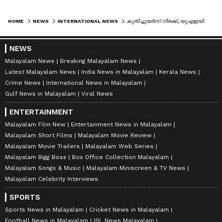
HOME
NEWS
INTERNATIONAL NEWS
കുതിച്ചുയർന്ന് നിരക്ക്, യുഎഇയിൽ നിന്നുള്ള വിമാനടിക്കറ്റുകൾക്ക് 45 ശതമാനം വരെ വർധന; യാത്രക്കാർ കൂടി
NEWS
Malayalam News
Breaking Malayalam News
Latest Malayalam News
India News in Malayalam
Kerala News
Crime News
International News in Malayalam
Gulf News in Malayalam
Viral News
ENTERTAINMENT
Malayalam Film New
Entertainment News in Malayalam
Malayalam Short Films
Malayalam Movie Review
Malayalam Movie Trailers
Malayalam Web Series
Malayalam Bigg Boss
Box Office Collection Malayalam
Malayalam Songs & Music
Malayalam Miniscreen & TV News
Malayalam Celebrity Interviews
SPORTS
Sports News in Malayalam
Cricket News in Malayalam
Football News in Malayalam
ISL News Malayalam