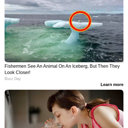
DOWNLOAD APP
ഇന്ത്യയിലെയും ലോകമെമ്പാടുമുള്ള എല്ലാ
International News
അറിയാൻ എപ്പോഴും
ഏഷ്യാനെറ്റ് ന്യൂസ് വാർത്തകൾ.
Malayalam
Live News
തത്സമയ അപ്‌ഡേറ്റുകളും
ആഴത്തിലുള്ള വിശകലനവും സമഗ്രമായ