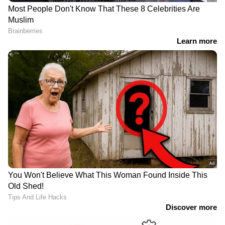
ക്ഷേത്രത്തിലേക്ക്
പോകുംവഴി
ഇറാനിൽ പാലങ്ങളും
വാഹനമിടിച്ചു;
റെയിൽവേ ട്രാക്കുകളും
ന്യൂയോർക്കിൽ ​ഇന്ത്യൻ
ആക്രമിച്ച് അമേരിക്ക;
വിദ്യാ‍ർത്ഥിനിക്ക്
ആണവായുധമുണ്ടാക്കില്ലെന്ന
ദാരുണാന്ത്യം
നിലപാടിൽ ആവശ്യമെങ്കിൽ
മാറ്റങ്ങളാലോചിക്കുമെന്ന്
ഇറാൻ
പരിശീലന പറക്കലിനിടെ
അനാവശ്യമായി വീണ്ടും
ഇന്‍സ്ട്രക്ടര്‍
ഇന്ത്യയെ വലിച്ചിഴച്ച് ട്രംപ്;
വിമാനത്തിന്റെ വാതില്‍
'ഒറ്റ നീക്കത്തിൽ ഇന്ത്യ -
തുറന്ന് താഴേക്ക് ചാടി,
പാക് സംഘർഷം
വിദ്യാര്‍ത്ഥിനി വിമാനം
അവസാനിപ്പിച്ചു, 11
സാഹസികമായി
യുദ്ധവിമാനങ്ങൾ
താഴെയിറക്കി!
വെടിവെച്ചിട്ടു'