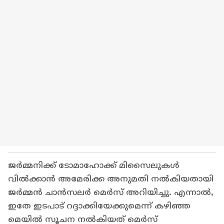
ജർമ്മനിക്ക് ടോമാഹോക്ക് മിസൈലുകൾ
വിൽക്കാൻ അമേരിക്ക അനുമതി നൽകിയതായി
ജർമ്മൻ ചാൻസലർ മെർസ് അറിയിച്ചു. എന്നാൽ,
ഇതേ ഇടപാട് റദ്ദാക്കിയേക്കുമെന്ന് കഴിഞ്ഞ
മെയിൽ സൂചന നൽകിയത് മെർസ്