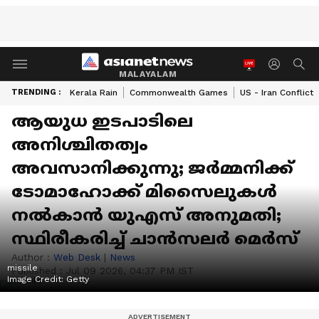
MALAYALAM
TRENDING :
Kerala Rain
Commonwealth Games
US - Iran Conflict
ആയുധ ഇടപാടിലെ
അനിശ്ചിതത്വം
അവസാനിക്കുന്നു; ജർമ്മനിക്ക്
ടോമാഹോക്ക് മിസൈലുകൾ
നൽകാൻ യുഎസ് അനുമതി;
സ്ഥിരീകരിച്ച് ചാൻസലർ മെർസ്
Author :
Web Desk
|
News
missile
Published :
Jul 09 2026, 04:37 PM IST
Image Credit:
Getty