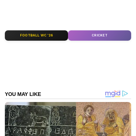
റിപ്പോർട്ടിംഗും — എല്ലാം ഒരൊറ്റ സ്ഥലത്ത്.
ഏത് സമയത്തും, എവിടെയും
വിശ്വസനീയമായ വാർത്തകൾ ലഭിക്കാൻ
Asianet News Malayalam
FOOTBALL WC '26
CRICKET
ABOUT THE AUTHOR
Web Desk
WD
USA (അമേരിക്ക)
ഇറാൻ
മിസൈൽ ആക്രമണം
Follow Us
Related Articles
ഇറാനിൽ പാലങ്ങളും റെയിൽവേ
ട്രാക്കുകളും ആക്രമിച്ച് അമേരിക്ക;
ആണവായുധമുണ്ടാക്കില്ലെന്ന നിലപാടിൽ
ആവശ്യമെങ്കിൽ മാറ്റങ്ങളാലോചിക്കുമെന്ന്