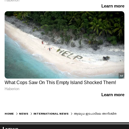
HOME
NEWS
INTERNATIONAL NEWS
ആയുധ ഇടപാടിലെ അനിശ്ചിതത്വം അവസാനിക്കുന്നു; ജർമ്മനിക്ക് ടോമാഹോക്ക് മിസൈലുകൾ നൽകാൻ യുഎസ് അനുമതി; സ്ഥിരീകരിച്ച് ചാൻസലർ മെർസ്