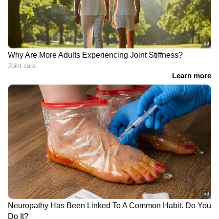
നൃത്ത അധ്യാപികയെ കഴുത്തു
ഞെരിച്ച് കൊലപ്പെടുത്തി