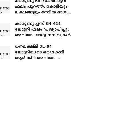
കാരുണ്യ KR-764 ലോട്ടറി
ഫലം പുറത്ത്; കോടിയും
ലക്ഷങ്ങളും നേടിയ ഭാ​ഗ്യ
നമ്പറുകൾ ഇതാ..
കാരുണ്യ പ്ലസ് KN-634
ലോട്ടറി ഫലം പ്രഖ്യാപിച്ചു;
അറിയാം ഭാ​ഗ്യ നമ്പറുകൾ
ധനലക്ഷ്മി DL-64
ലോട്ടറിയുടെ ഒരുകോടി
ആർക്ക് ? അറിയാം
നറുക്കെടുപ്പ് ഫലം