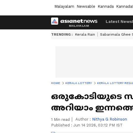
Malayalam
Newsable
Kannada
Kannada
Latest News
TRENDING :
Kerala Rain
Sabarimala Ghee
HOME
KERALA LOTTERY
KERALA LOTTERY RESU
ഒരുകോടിയുടെ സമൃ
അറിയാം ഇന്നത്ത
Author :
Nithya G Robinson
1
Min read
Published :
Jun 14 2026, 03:12 PM IST