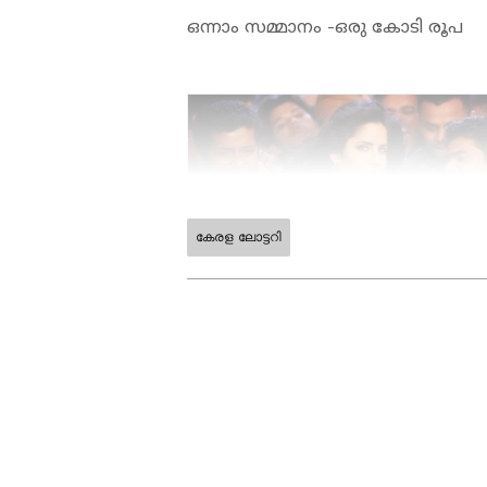
ഒന്നാം സമ്മാനം -ഒരു കോടി രൂപ
കേരള ലോട്ടറി
ABOUT THE AUTHOR
Nithya G Robinson
NG
2018 മുതല്‍ ഏഷ്യാനെറ്റ് ന്യൂസ
ബിരുദവും പോസ്റ്റ് ഗ്രാജുവേറ്റ് 
തുടങ്ങിയ വിഷയങ്ങളില്‍ സ്
മാധ്യമ രം​ഗത്തെ പ്രവർത്ത
പ്രസിദ്ധീകരിച്ചു. വിഷ്വൽ മീഡി