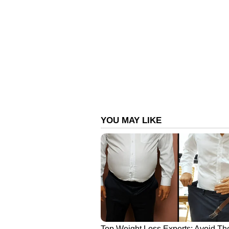
MB 935347
MC 935347
MD 935347
ME 935347
MG 935347
MH 935347
MJ 935347
MK 935347
ML 935347
MM 935347