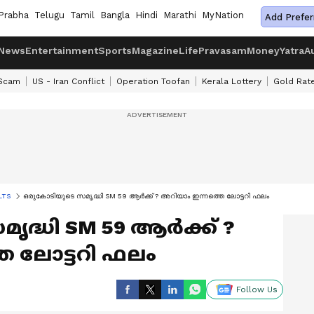
Prabha
Telugu
Tamil
Bangla
Hindi
Marathi
MyNation
Add Prefer
News
Entertainment
Sports
Magazine
Life
Pravasam
Money
Yatra
A
 Scam
US - Iran Conflict
Operation Toofan
Kerala Lottery
Gold Rat
LTS
ഒരുകോടിയുടെ സമൃദ്ധി SM 59 ആർക്ക് ? അറിയാം ഇന്നത്തെ ലോട്ടറി ഫലം
ദ്ധി SM 59 ആർക്ക് ?
െ ലോട്ടറി ഫലം
Follow Us