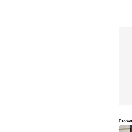
റി ഫലം
ഇന്നത്തെ സുവർണ കേരളം SK
ടിപതി ?
56 ലോട്ടറി ഫലം പ്രഖ്യാപിച്ചു;
്പറുകൾ
അറിയാം ഭാ​ഗ്യ നമ്പറുകൾ