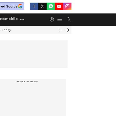
red Source
utomobile
e Today