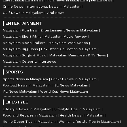
Latest Malayalam News
India News in Malayalam
Kerala News
Crime News
International News in Malayalam
Gulf News in Malayalam
Viral News
ENTERTAINMENT
Malayalam Film New
Entertainment News in Malayalam
Malayalam Short Films
Malayalam Movie Review
Malayalam Movie Trailers
Malayalam Web Series
Malayalam Bigg Boss
Box Office Collection Malayalam
Malayalam Songs & Music
Malayalam Miniscreen & TV News
Malayalam Celebrity Interviews
SPORTS
Sports News in Malayalam
Cricket News in Malayalam
Football News in Malayalam
ISL News Malayalam
IPL News Malayalam
World Cup News Malayalam
LIFESTYLE
Lifestyle News in Malayalam
Lifestyle Tips in Malayalam
Food and Recipes in Malayalam
Health News in Malayalam
Home Decor Tips in Malayalam
Woman Lifestyle Tips in Malayalam