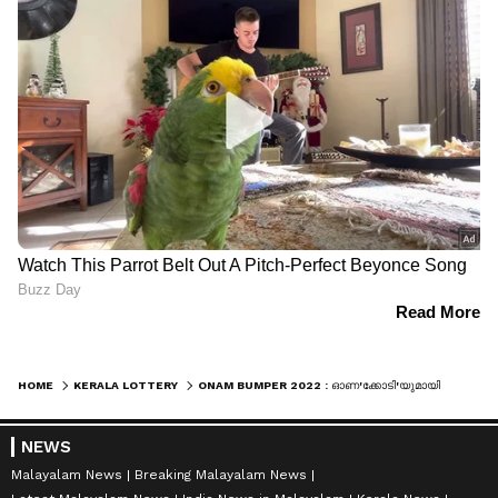
HOME
KERALA LOTTERY
ONAM BUMPER 2022 : ഓണ'ക്കോടി'യുമായി ലോട്ടറി വകുപ്പ്; ബമ്പർ സമ്മാനം 25 കോടി ! ടിക്കറ്റ് വില 500 രൂപ
NEWS
Malayalam News
Breaking Malayalam News