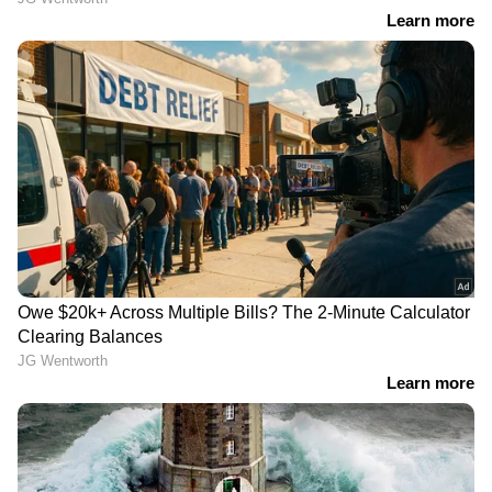
ലോട്ടറി വകുപ്പ്. അതോടൊപ്പം തന്നെ ടിക്കറ്റ്
വില വർദ്ധിപ്പിക്കുന്നത് സ്ഥിരം ലോട്ടറി
എടുക്കുന്ന സാധാരണക്കാരെ
ബുദ്ധിമുട്ടിലാക്കുമെന്ന ആശങ്കയും
ഉയരുന്നുണ്ട്.
LATEST VIDEOS
നാടകീയ നീക്കങ്ങൾക്കൊടുവിൽ
അർജുൻ ആയങ്കി അറസ്റ്റിൽ;
പ്രതിയിലേക്കെത്താൻ സഹായിച്ചത്
ഓട്ടോ ‍ഡ്രൈവർ
കണ്ണൂര്‍ സൈബര്‍ പൊലീസ്
സ്റ്റേഷന്റെ സുരക്ഷ കൂട്ടി;
ആയങ്കിയെ മജിസട്രേറ്റിന് മുന്നിൽ
ഉടൻ ഹാജരാക്കും