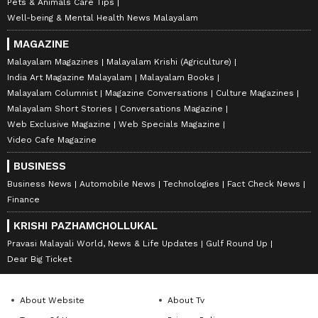
Pets & Animals Care Tips
Well-being & Mental Health News Malayalam
MAGAZINE
Malayalam Magazines
Malayalam Krishi (Agriculture)
India Art Magazine Malayalam
Malayalam Books
Malayalam Columnist
Magazine Conversations
Culture Magazines
Malayalam Short Stories
Conversations Magazine
Web Exclusive Magazine
Web Specials Magazine
Video Cafe Magazine
BUSINESS
Business News
Automobile News
Technologies
Fact Check News
Finance
KRISHI PAZHAMCHOLLUKAL
Pravasi Malayali World, News & Life Updates
Gulf Round Up
Dear Big Ticket
About Website
About Tv