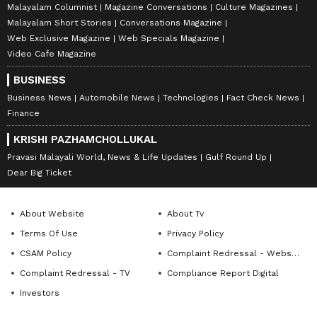
Malayalam Columnist
Magazine Conversations
Culture Magazines
Malayalam Short Stories
Conversations Magazine
Web Exclusive Magazine
Web Specials Magazine
Video Cafe Magazine
BUSINESS
Business News
Automobile News
Technologies
Fact Check News
Finance
KRISHI PAZHAMCHOLLUKAL
Pravasi Malayali World, News & Life Updates
Gulf Round Up
Dear Big Ticket
About Website
About Tv
Terms Of Use
Privacy Policy
CSAM Policy
Complaint Redressal - Website
Complaint Redressal - TV
Compliance Report Digital
Investors