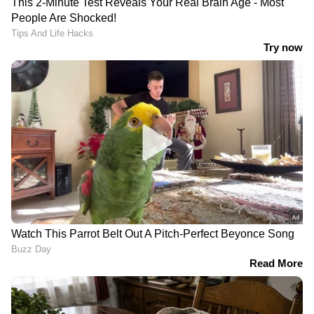
കമ്പനി; എംഎസ്‍സി
കോടി മുടക്കി
കമ്പനിക്ക് ഓഹരി
പോക്കറ്റിലാക്കുന്നത് 13000
കൈമാറാൻ അനുമതി
കോടി! സതീശൻ
തേടി സംസ്ഥാന
കേരളത്തോട് ഒരു കാര്യം
സർക്കാറിന് കത്ത് നൽകി
വ്യക്തമാക്കണമെന്ന്
തോമസ് ഐസക്ക്
LATEST VIDEOS
പൊലീസിനെ വെട്ടിച്ച് കണ്ണൂർ
വരെയെത്താൻ അർജുൻ