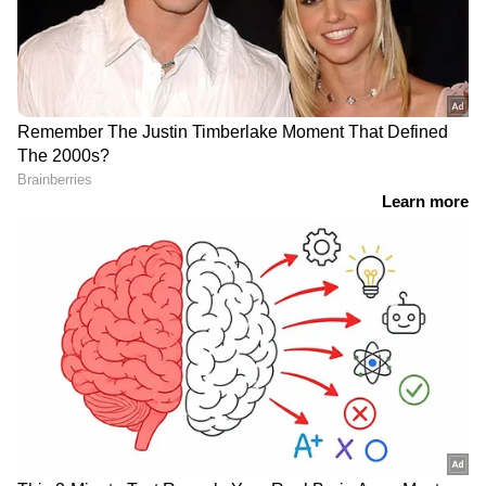
വെടിവയ്ക്കാമെന്ന് സര്‍ക്കാര്‍ ഉത്തരവിറക്കി.
എന്നാല്‍, അവിടെയും കുരുങ്ങിയത് കര്‍ഷകര്‍
മാത്രമെന്നതാണ് യാഥാര്‍ത്ഥ്യം.
അഞ്ച് മാസത്തെ
പിണറായി സർക്കാർ 6
നിശബ്ദതക്ക് ശേഷം,
വര്‍ഷം തടഞ്ഞുവെച്ച
സമൂഹ മാധ്യമത്തിൽ
അനുമതി സതീശൻ
വൈകാരിക കുറിപ്പുമായി
സര്‍ക്കാര്‍ നൽകി,
രഞ്ജിത്തിനെതിരായ
കശുവണ്ടി
കേസിലെ അതിജീവിത
അഴിമതിക്കേസിൽ
ചന്ദ്രശേഖരൻ വിചാരണ
നേരിടണം
വിഴിഞ്ഞത്ത് നിർണായക
'അദാനി ഡീൽ ചെറിയ
നീക്കവുമായി അദാനി
മീനല്ല', വിഴിഞ്ഞത്ത് 2497