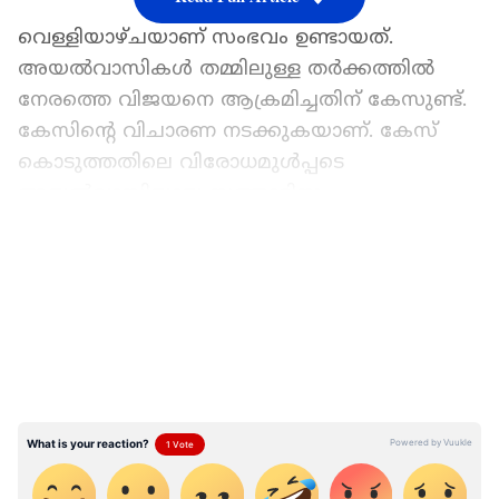
വെള്ളിയാഴ്ചയാണ് സംഭവം ഉണ്ടായത്.
അയൽവാസികൾ തമ്മിലുള്ള തർക്കത്തിൽ
നേരത്തെ വിജയനെ ആക്രമിച്ചതിന് കേസുണ്ട്.
കേസിന്റെ വിചാരണ നടക്കുകയാണ്. കേസ്
കൊടുത്തതിലെ വിരോധമുൾപ്പടെ
അയൽവാസിയായ സത്താറിനും
കുടുംബത്തിനും വിജയനോട് ഉണ്ട്. തുടർന്ന്
LATEST VIDEOS
കഴിഞ്ഞ ദിവസം രാത്രി സത്താറും ഭാര്യയും
മക്കളും ചേർന്ന് വിജയനെ
ആക്രമിക്കുകയായിരുന്നു. വിജയന്റെ
ഉടുമുണ്ടഴിച്ചു തെങ്ങിൽ കെട്ടിയിട്ടായിരുന്നു
മർദനം. തടയാൻ എത്തിയ വിജയന്റെ
കുടുംബാംഗങ്ങൾക്കും പരിക്കേറ്റു. സത്താർ
ഉൾപ്പടെ ആറുപേർക്കെതിരെ പൂച്ചാക്കൽ
പൊലീസ് കേസെടുത്തു. പ്രതികളായ