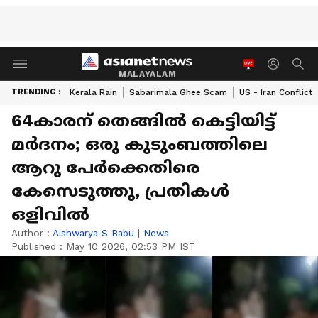
MALAYALAM
TRENDING :
Kerala Rain
Sabarimala Ghee Scam
US - Iran Conflict
64കാരന് തെങ്ങിൽ കെട്ടിയിട്ട്
മർദനം; ഒരു കുടുംബത്തിലെ
ആറു പേർക്കെതിരെ
കേസെടുത്തു, പ്രതികൾ
ഒളിവിൽ
Author :
Aishwarya S Babu
|
News
Published :
May 10 2026, 02:53 PM IST