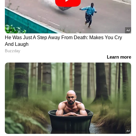
DOWNLOAD APP
കേരളത്തിലെ എല്ലാ വാർത്തകൾ
Kerala
News
അറിയാൻ എപ്പോഴും ഏഷ്യാനെറ്റ്
ന്യൂസ് വാർത്തകൾ.
Malayalam News
തത്സമയ അപ്‌ഡേറ്റുകളും ആഴത്തിലുള്ള
വിശകലനവും സമഗ്രമായ റിപ്പോർട്ടിംഗും —
എല്ലാം ഒരൊറ്റ സ്ഥലത്ത്. ഏത് സമയത്തും,
എവിടെയും വിശ്വസനീയമായ വാർത്തകൾ
ലഭിക്കാൻ
Asianet News Malayalam