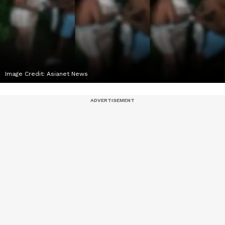
Image Credit:
Asianet News