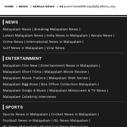
HOME
NEWS
KERALA NEWS
64കാരന് തെങ്ങിൽ കെട്ടിയിട്ട് മർദനം; ഒരു കുടുംബത്തിലെ ആറു പേർക്കെതിരെ കേസെടുത്തു, പ്രതികൾ ഒളിവിൽ
NEWS
Malayalam News
Breaking Malayalam News
Latest Malayalam News
India News in Malayalam
Kerala News
Crime News
International News in Malayalam
Gulf News in Malayalam
Viral News
ENTERTAINMENT
Malayalam Film New
Entertainment News in Malayalam
Malayalam Short Films
Malayalam Movie Review
Malayalam Movie Trailers
Malayalam Web Series
Malayalam Bigg Boss
Box Office Collection Malayalam
Malayalam Songs & Music
Malayalam Miniscreen & TV News
Malayalam Celebrity Interviews
SPORTS
Sports News in Malayalam
Cricket News in Malayalam
Football News in Malayalam
ISL News Malayalam
IPL News Malayalam
World Cup News Malayalam