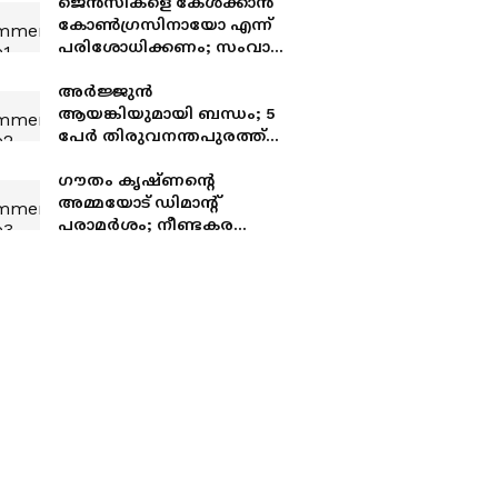
ജെൻസികളെ കേൾക്കാൻ
കോൺ​ഗ്രസിനായോ എന്ന്
പരിശോധിക്കണം; സംവാദ
പരിപാടിയിൽ
ചോദ്യവുമായി ശശി തരൂർ
അർജ്ജുൻ
എംപി
ആയങ്കിയുമായി ബന്ധം; 5
പേർ തിരുവനന്തപുരത്ത്
കസ്റ്റഡിയിൽ,
സംസ്ഥാനത്താകെ
ഗൗതം കൃഷ്ണൻ്റെ
ആയങ്കിക്കെതിരെ 23
അമ്മയോട് ഡിമാന്റ്
കേസുകൾ
പരാമർ‌ശം; നീണ്ടകര
ഫിഷറീസ് സ്റ്റേഷൻ
അസിസ്റ്റന്റ് ഡയറക്ടറെ
സ്ഥലംമാറ്റി ഉത്തരവ്