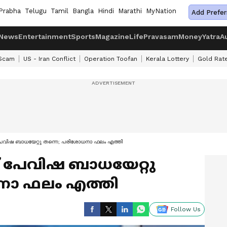
Prabha
Telugu
Tamil
Bangla
Hindi
Marathi
MyNation
Add Prefer
News
Entertainment
Sports
Magazine
Life
Pravasam
Money
Yatra
A
 Scam
US - Iran Conflict
Operation Toofan
Kerala Lottery
Gold Rat
് പേവിഷ ബാധയേറ്റു തന്നെ; പരിശോധനാ ഫലം എത്തി
് പേവിഷ ബാധയേറ്റു
നാ ഫലം എത്തി
Follow Us