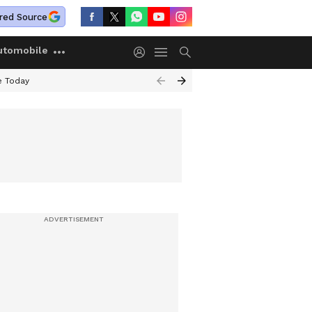
red Source
utomobile
e Today