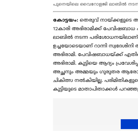
പുനെയിലെ വൈറോളജി ലാബിൽ നടന്ന
കോട്ടയം:
തെരുവ് നായ്ക്കളുടെ ആക
12കാരി അഭിരാമിക്ക് പേവിഷബാധ
ലാബിൽ നടന്ന പരിശോധനയിലാണ് പേ
ഉച്ചയോടെയാണ് റാന്നി സ്വദേശിനി അ
അഭിരാമി. പേവിഷബാധയ്ക്ക് എതിരെ 
അഭിരാമി. കുട്ടിയെ ആദ്യം പ്രവേശി
അച്ഛനും അമ്മയും ഗുരുതര ആരോപണ
ചികിത്സ നല്‍കിയില്ല. പരിമിതികളു
കുട്ടിയുടെ മാതാപിതാക്കള്‍ പറഞ്ഞ