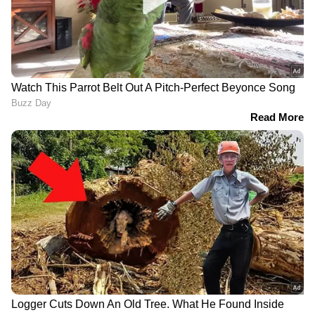
LATEST VIDEOS
പ്രണയകഥ തുറന്നു പറഞ്ഞ് വി കെ
ശ്രീകണ്ഠൻ എംപിയും മന്ത്രിയും
ഭാര്യയുമായ കെ എ തുളസിയും
സിപിഎമ്മിന്റെ സൈബർ പോരാളി;
ആരാണ് ചെന്നിത്തലയേയും
പൊലീസിനേയും വെല്ലുവിളിക്കുന്ന
അര്‍ജുന്‍ ആയങ്കി?