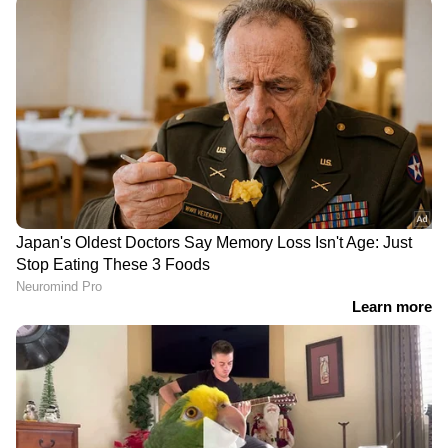
തകർത്ത് മുളകുപൊടി
വമ്പൻ നേട്ടം സ്വന്തമാക്കി
സ്പ്രേ ചെയ്ത് വൻ
കേരളത്തിന്‍റെ സ്വന്തം
കവർച്ച; തട്ടിയെടുത്തത് 16
കൊച്ചി; കേരള
ലക്ഷം
പൊലീസിനും
അഭിമാനകരമായ
പുരസ്കാരം
മാവോയിസ്റ്റ് രൂപേഷിന്റെ
ആരോഗ്യവകുപ്പിൽ
പങ്കാളി ഷൈന ആഭ്യന്തര
കസേരകളി; തർക്കം
മന്ത്രി ചെന്നിത്തലയെ
ഹൈക്കോടതിയിലേക്ക്
കണ്ടു; 'യുഎപി എ
കേസുകൾ
അവസാനിപ്പിക്കണം'