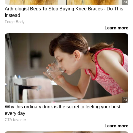
DOWNLOAD APP
RECOMMENDED STORIES
അടിമുടി ദുരൂഹത,
ഇന്ത്യയിലെ മികച്ച
തൃപ്രയാറിൽ കാറിന്‍റെ ചില്ല്
പാസ്‌പോർട്ട് ഓഫീസ്, ആ