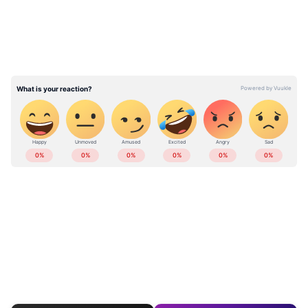
കേരളത്തിലെ എല്ലാ വാർത്തകൾ
Kerala
News
അറിയാൻ എപ്പോഴും ഏഷ്യാനെറ്റ്
ന്യൂസ് വാർത്തകൾ.
Malayalam News
തത്സമയ അപ്‌ഡേറ്റുകളും ആഴത്തിലുള്ള
വിശകലനവും സമഗ്രമായ റിപ്പോർട്ടിംഗും —
എല്ലാം ഒരൊറ്റ സ്ഥലത്ത്. ഏത് സമയത്തും,
എവിടെയും വിശ്വസനീയമായ വാർത്തകൾ
ലഭിക്കാൻ
Asianet News Malayalam