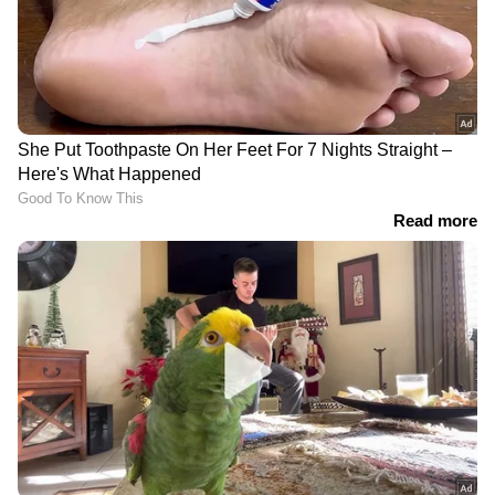
LATEST VIDEOS
ജന്തർ മന്തർ എന്തുകൊണ്ട്
അടച്ചുപൂട്ടുന്നില്ലെന്ന് ചോദ്യവുമായി
ദില്ലി ഹൈക്കോടതി
മോഹൻ ലാലിന് വിസ കിട്ടിയില്ല;
ഇന്നത്തെ സിഡ്നി ഷോ മാറ്റി വെച്ചു,
ക്ഷമ ചോദിച്ച് മോഹൻലാൽ