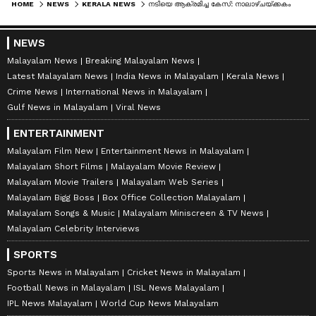
HOME
NEWS
KERALA NEWS
നടിയെ ആക്രമിച്ച കേസ്: നാലാഴ്ചയ്ക്കകം വിചാരണ പുരോഗതി റിപ്പോർട്ട് സമർപ്പിക്കണമെന്ന് സുപ്രീംകോടതി
NEWS
Malayalam News
Breaking Malayalam News
Latest Malayalam News
India News in Malayalam
Kerala News
Crime News
International News in Malayalam
Gulf News in Malayalam
Viral News
ENTERTAINMENT
Malayalam Film New
Entertainment News in Malayalam
Malayalam Short Films
Malayalam Movie Review
Malayalam Movie Trailers
Malayalam Web Series
Malayalam Bigg Boss
Box Office Collection Malayalam
Malayalam Songs & Music
Malayalam Miniscreen & TV News
Malayalam Celebrity Interviews
SPORTS
Sports News in Malayalam
Cricket News in Malayalam
Football News in Malayalam
ISL News Malayalam
IPL News Malayalam
World Cup News Malayalam