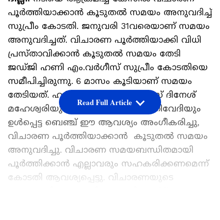
പൂർത്തിയാക്കാൻ കൂടുതൽ സമയം അനുവദിച്ച്
സുപ്രീം കോടതി. ജനുവരി 31വരെയാണ് സമയം
അനുവദിച്ചത്. വിചാരണ പൂർത്തിയാക്കി വിധി
പ്രസ്താവിക്കാൻ കൂടുതൽ സമയം തേടി
ജഡ്‍ജി ഹണി എം.വ‍ർഗീസ് സുപ്രീം കോടതിയെ
സമീപിച്ചിരുന്നു. 6 മാസം കൂടിയാണ് സമയം
തേടിയത്. ഹർജി പരിഗണിച്ച ജസ്റ്റിസ് ദിനേശ്
Read Full Article
മഹേശ്വരിയും ജസ്റ്റിസ് ബേല എം.ത്രിവേദിയും
ഉൾപ്പെട്ട ബെഞ്ച് ഈ ആവശ്യം അംഗീകരിച്ചു,
വിചാരണ പൂർത്തിയാക്കാൻ കൂടുതൽ സമയം
അനുവദിച്ചു. വിചാരണ സമയബന്ധിതമായി
പൂർത്തിക്കാൻ എല്ലാവരും സഹകരിക്കണമെന്ന്
കോടതി ആവശ്യപ്പെട്ടു. വിചാരണയുടെ
പുരോഗതി സംബന്ധിച്ച ഒരു റിപ്പോർട്ട്
നാലാഴ്ചയ്ക്കകം നൽകാനും സുപ്രീം കോടതി
LATEST VIDEOS
നിർദേശിച്ചു.