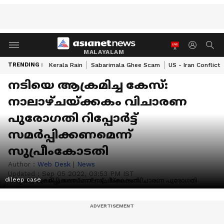
MALAYALAM
TRENDING :
Kerala Rain
Sabarimala Ghee Scam
US - Iran Conflict
നടിയെ ആക്രമിച്ച കേസ്:
നാലാഴ്ചയ്ക്കകം വിചാരണ
പുരോഗതി റിപ്പോർട്ട്
സമർപ്പിക്കണമെന്ന്
സുപ്രീംകോടതി
Author :
Web Desk
|
News
Updated :
Sep 05 2022, 03:53 PM IST
dileep case