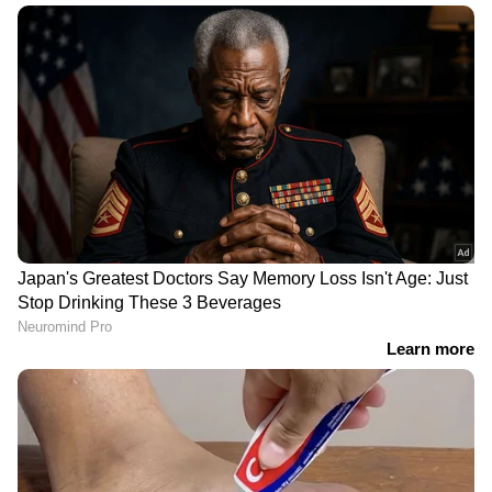
നിശബ്ദതക്ക് ശേഷം,
വര്‍ഷം തടഞ്ഞുവെച്ച
സമൂഹ മാധ്യമത്തിൽ
അനുമതി സതീശൻ
വൈകാരിക കുറിപ്പുമായി
സര്‍ക്കാര്‍ നൽകി,
രഞ്ജിത്തിനെതിരായ
കശുവണ്ടി
കേസിലെ അതിജീവിത
അഴിമതിക്കേസിൽ
ചന്ദ്രശേഖരൻ വിചാരണ
നേരിടണം
വിഴിഞ്ഞത്ത് നിർണായക
'അദാനി ഡീൽ ചെറിയ
നീക്കവുമായി അദാനി
മീനല്ല', വിഴിഞ്ഞത്ത് 2497
കമ്പനി; എംഎസ്‍സി
കോടി മുടക്കി
കമ്പനിക്ക് ഓഹരി
പോക്കറ്റിലാക്കുന്നത് 13000
കൈമാറാൻ അനുമതി
കോടി! സതീശൻ
തേടി സംസ്ഥാന
കേരളത്തോട് ഒരു കാര്യം
സർക്കാറിന് കത്ത് നൽകി
വ്യക്തമാക്കണമെന്ന്
തോമസ് ഐസക്ക്