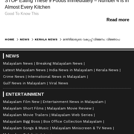
HOME
NEWS
KERALA NEWS
മന്ത്രിമാരുടെ വകുപ്പ് വിഭജനം: വിജ്ഞാപനം നീളുന്നു, ഫിഷറീസ് ലീഗിന് നൽകുന്നതിൽ കോൺഗ്രസിൽ എതിർപ്പ്
NEWS
Malayalam News
Breaking Malayalam News
Latest Malayalam News
India News in Malayalam
Kerala News
Crime News
International News in Malayalam
Gulf News in Malayalam
Viral News
ENTERTAINMENT
Malayalam Film New
Entertainment News in Malayalam
Malayalam Short Films
Malayalam Movie Review
Malayalam Movie Trailers
Malayalam Web Series
Malayalam Bigg Boss
Box Office Collection Malayalam
Malayalam Songs & Music
Malayalam Miniscreen & TV News