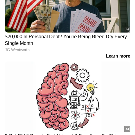
ആദ്യപടി': വിമര്‍ശിച്ച്
അടിയന്തരമായി
പ്രതിപക്ഷ നേതാവ്
പിൻവലിക്കണം'
കോന്നിയെ അവഗണിച്ചെന്ന
പിണറായി വിജയൻ
ജെനീഷ് കുമാറിൻ്റെ
ആരോപണത്തിന് പി.സി
വിഷ്ണുനാഥിൻ്റെ മറുപടി
മുതലപ്പൊഴിയിൽ കാണാതായ
ഷിജിൻ്റെ കുടുംബം കോസ്റ്റൽ
പൊലീസ് സ്റ്റേഷന് മുന്നിൽ
പ്രതിഷേധിക്കുന്നു