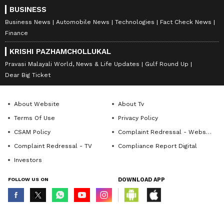
BUSINESS
Business News
Automobile News
Technologies
Fact Check News
Finance
KRISHI PAZHAMCHOLLUKAL
Pravasi Malayali World, News & Life Updates
Gulf Round Up
Dear Big Ticket
About Website
About Tv
Terms Of Use
Privacy Policy
CSAM Policy
Complaint Redressal - Website
Complaint Redressal - TV
Compliance Report Digital
Investors
FOLLOW US ON
DOWNLOAD APP
© Copyright 2026 Asianxt Digital Technologies Private Limited (Formerly
known as Asianet News Media & Entertainment Private Limited) | All Rights