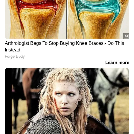
DOWNLOAD APP
കേരളത്തിലെ എല്ലാ വാർത്തകൾ
Kerala
News
അറിയാൻ എപ്പോഴും ഏഷ്യാനെറ്റ്
ന്യൂസ് വാർത്തകൾ.
Malayalam News
തത്സമയ അപ്‌ഡേറ്റുകളും ആഴത്തിലുള്ള
വിശകലനവും സമഗ്രമായ റിപ്പോർട്ടിംഗും —
എല്ലാം ഒരൊറ്റ സ്ഥലത്ത്. ഏത് സമയത്തും,
എവിടെയും വിശ്വസനീയമായ വാർത്തകൾ
ലഭിക്കാൻ
Asianet News Malayalam