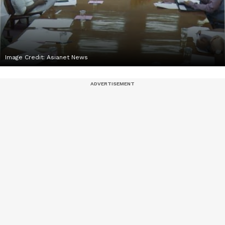
Image Credit:
Asianet News