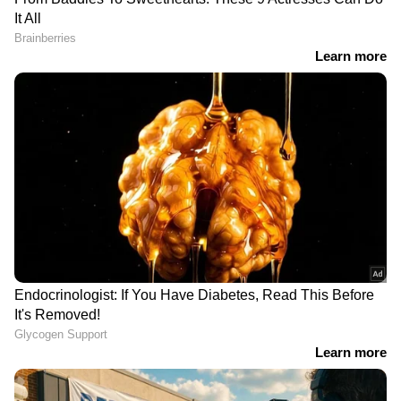
ജനങ്ങൾക്ക് വിവരങ്ങൾ
ബി 52 സ്ട്രാറ്റോഫോർട്രസ്
സ്വയം രേഖപ്പെടുത്താൻ
ബോംബർ തീഗോളമായി,
സെൽഫ് എന്യുമറേഷൻ
പരീക്ഷണ പറക്കലിനിടെ
സൗകര്യം, സംസ്ഥാനത്ത്
അമേരിക്കൻ സൈനിക
സെൻസസ് നടപടികൾക്ക്
വിമാനം
ഇന്ന് തുടക്കം
കാലിഫോർണിയയിൽ
തകർന്നുവീണു, 8
സൈനികർ കൊല്ലപ്പെട്ടു
മലയിടംതുരുത്ത്
വെള്ളാപ്പള്ളി നടേശന്
പര്യത്ത്കാവ് ഉന്നതിയിലെ
വക്കീൽ നോട്ടീസയച്ച് പി
ഭൂമി തർക്കത്തിന്
ശശി; വ്യാജ
പരിഹാരം, ധാരണയിൽ
ആരോപണങ്ങൾ
ഒപ്പുവച്ചു, മുൻ എംഎൽഎ
പിൻവലിച്ച് മാപ്പ്
ശ്രീനിജന് വിമർശനം
പറയണമെന്ന് ആവശ്യം