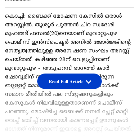
കൊച്ചി: ബൈക്ക് മോഷണ കേസിൽ ഒരാൾ
അറസ്റ്റിൽ. തൃശൂർ പുത്തൻ ചിറ സ്വദേശി
മുഹമ്മദ് ഫസൽ(20)നെയാണ് മൂവാറ്റുപുഴ
പൊലീസ് ഇൻസ്പെക്ടർ അനിൽ ജോർജ്ജിന്‍റെ
നേതൃത്വത്തിലുള്ള അന്വേഷണ സംഘം അറസ്റ്റ്
ചെയ്തത്. കഴിഞ്ഞ 28ന് വെളുപ്പിനാണ്
മുവാറ്റുപുഴ - അടൂപറമ്പ് ഭാഗത്ത് കാർ
ഷോറൂമിന് സമീപം പാർക്ക് പെയ്തിരുന്ന
Read Full Article
ബുള്ളറ്റ് മോഷണം നടത്തിയത്. ഇയാൾക്ക്
സമാന രീതിയിൽ പല സ്‌റ്റേഷനുകളിലും
കേസുകൾ നിലവിലുള്ളതാണെന്ന് പൊലീസ്
പറഞ്ഞു. മോഷ്ടിച്ച ബൈക്ക് നമ്പർ പ്ലേറ്റ് മാറ്റി
വെച്ച് ഓടിച്ച് വന്നതായി കാണപ്പെട്ട് ഊന്നുകൾ
ഭാഗത്ത് നിന്നുമാണ് ഇയാളെ അറസ്റ്റ് ചെയ്തത്.
കൂടെയുണ്ടായിരുന്ന ആൾക്ക് വേണ്ടി