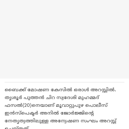
ബൈക്ക് മോഷണ കേസിൽ ഒരാൾ അറസ്റ്റിൽ.
തൃശൂർ പുത്തൻ ചിറ സ്വദേശി മുഹമ്മദ്
ഫസൽ(20)നെയാണ് മൂവാറ്റുപുഴ പൊലീസ്
ഇൻസ്പെക്ടർ അനിൽ ജോർജ്ജിന്‍റെ
നേതൃത്വത്തിലുള്ള അന്വേഷണ സംഘം അറസ്റ്റ്
ചെയ്തത്