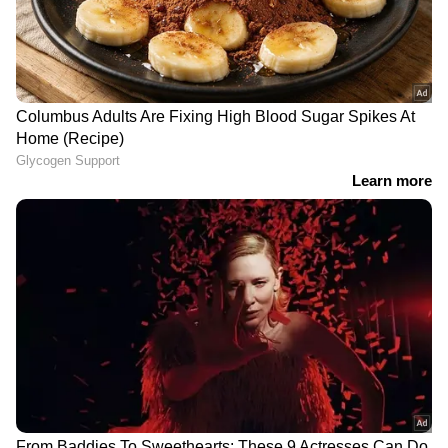
Related Articles
മുഖ്യമന്ത്രി പ്രഖ്യാപനം പിന്നീട്; യോഗത്തിൽ
DOWNLOAD APP
അന്തിമ തീരുമാനമായില്ല, മൂന്ന് മണിക്കൂർ
നീണ്ട കൂടിക്കാഴ്ച പൂർത്തിയായി
കേവല ഭൂരിപക്ഷം ഉറപ്പിച്ച് വിജയ്;
RECOMMENDED STORIES
ടിവികെയ്ക്ക് പിന്തുണ പ്രഖ്യാപിച്ച് ലീഗും
വിസികെയും, ഇനി ശ്രദ്ധാകേന്ദ്രം
ലോക്ഭവൻ