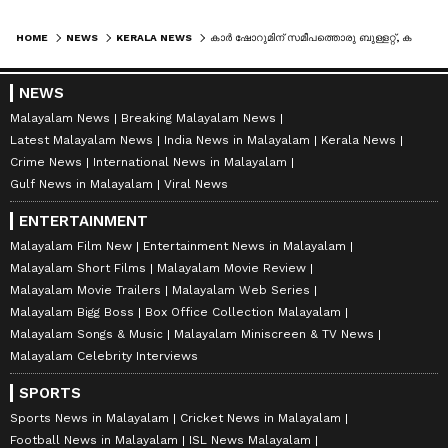
HOME
NEWS
KERALA NEWS
കാർ ഷോറുമിന് സമീപത്തൊരു ബുള്ളറ്റ്, കണ്ടതേ സ്വന്തമാക്കി; തൃശൂരിൽ മോഷ്ടിച്ച ബൈക്ക് നമ്പർ പ്ലേറ്റ് മാറ്റി ഓടിച്ചയാൾ പിടിയിൽ
NEWS
Malayalam News
Breaking Malayalam News
Latest Malayalam News
India News in Malayalam
Kerala News
Crime News
International News in Malayalam
Gulf News in Malayalam
Viral News
ENTERTAINMENT
Malayalam Film New
Entertainment News in Malayalam
Malayalam Short Films
Malayalam Movie Review
Malayalam Movie Trailers
Malayalam Web Series
Malayalam Bigg Boss
Box Office Collection Malayalam
Malayalam Songs & Music
Malayalam Miniscreen & TV News
Malayalam Celebrity Interviews
SPORTS
Sports News in Malayalam
Cricket News in Malayalam
Football News in Malayalam
ISL News Malayalam