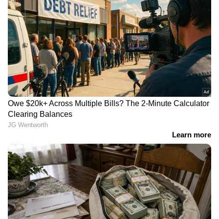
LATEST VIDEOS
നിതിൻ രാജിന്റെ മരണം; നിതിന്റെ
കുടുംബത്തിന്റെ മൊഴി
വീണ്ടുമെടുക്കും
കനത്ത മഴയിൽ തൃശൂരും വീണു;
ജാഗ്രത നിർദേശം, വിദ്യാഭ്യാസ
സ്ഥാപനങ്ങൾക്ക് ഇന്ന് അവധി