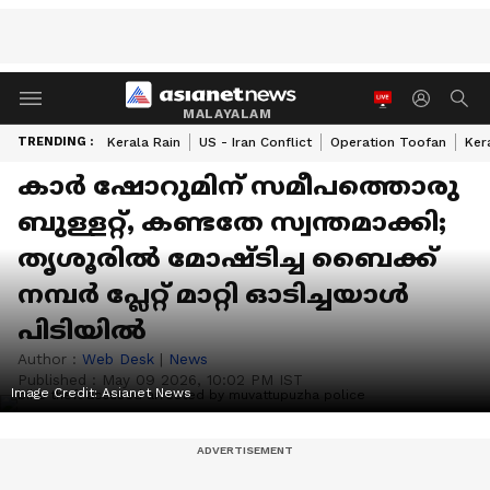
MALAYALAM
TRENDING :
Kerala Rain
US - Iran Conflict
Operation Toofan
Ker
കാർ ഷോറുമിന് സമീപത്തൊരു
ബുള്ളറ്റ്, കണ്ടതേ സ്വന്തമാക്കി;
തൃശൂരിൽ മോഷ്ടിച്ച ബൈക്ക്
നമ്പർ പ്ലേറ്റ് മാറ്റി ഓടിച്ചയാൾ
പിടിയിൽ
Author :
Web Desk
|
News
Published :
May 09 2026, 10:02 PM IST
Image Credit:
Asianet News