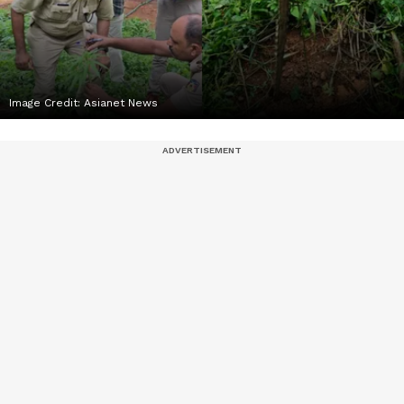
Image Credit:
Asianet News