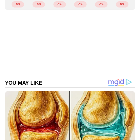
ABOUT THE AUTHOR
Web Desk
WD
കഞ്ചാവ്
Follow Us