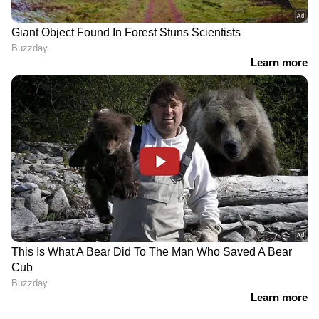
ആയങ്കി; ഒളിവിലിരുന്ന് പൊലീസിന്
പരിഹാസം | Arjun Aayanki | Police
കണ്ണൂരിലെ കുപ്രസിദ്ധ ഗുണ്ടാ
നേതാവ് കല്ല് ജംഷിക്കെതിരെ കാപ്പ
ചുമത്തി പൊലീസ് | Kannur | KAAPA
case