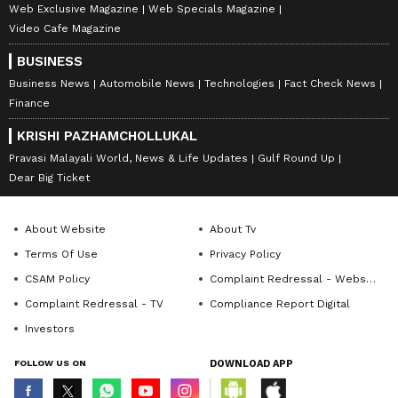
Web Exclusive Magazine
Web Specials Magazine
Video Cafe Magazine
BUSINESS
Business News
Automobile News
Technologies
Fact Check News
Finance
KRISHI PAZHAMCHOLLUKAL
Pravasi Malayali World, News & Life Updates
Gulf Round Up
Dear Big Ticket
About Website
About Tv
Terms Of Use
Privacy Policy
CSAM Policy
Complaint Redressal - Website
Complaint Redressal - TV
Compliance Report Digital
Investors
FOLLOW US ON
DOWNLOAD APP