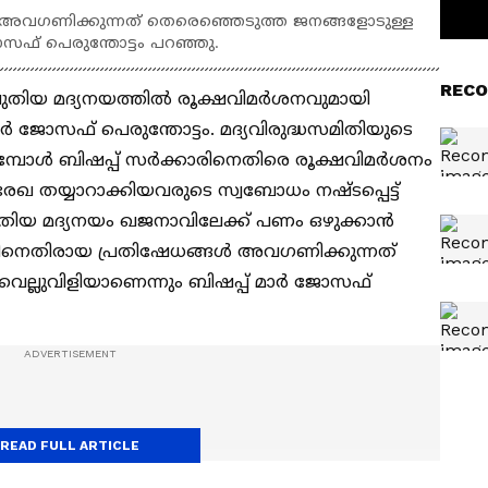
 അവഗണിക്കുന്നത് തെരെഞ്ഞെടുത്ത ജനങ്ങളോടുള്ള
ോസഫ് പെരുന്തോട്ടം പറഞ്ഞു.
RECO
 പുതിയ മദ്യനയത്തിൽ രൂക്ഷവിമർശനവുമായി
ർ ജോസഫ് പെരുന്തോട്ടം. മദ്യവിരുദ്ധസമിതിയുടെ
ുമ്പോൾ ബിഷപ്പ് സർക്കാരിനെതിരെ രൂക്ഷവിമർശനം
യരേഖ തയ്യാറാക്കിയവരുടെ സ്വബോധം നഷ്ടപ്പെട്ട്
പുതിയ മദ്യനയം ഖജനാവിലേക്ക് പണം ഒഴുക്കാൻ
ത്തിനെതിരായ പ്രതിഷേധങ്ങൾ അവഗണിക്കുന്നത്
െല്ലുവിളിയാണെന്നും ബിഷപ്പ് മാർ ജോസഫ്
READ FULL ARTICLE