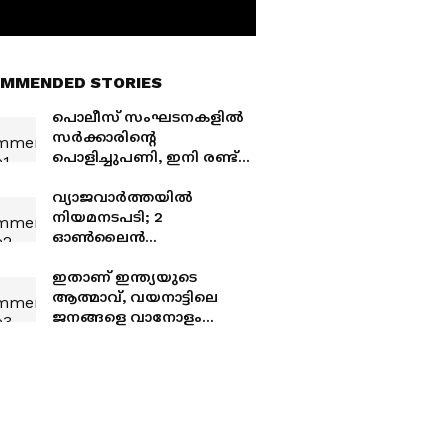
MMENDED STORIES
പൊലീസ് സംഘടനകളിൽ
സർക്കാരിന്റെ
പൊളിച്ചുപണി, ഇനി രണ്ട്
സംഘടനകൾ മാത്രം,
ഡിജിപിക്കും
വ്യാജവാർത്തയിൽ
സർക്കാരിനും പരാതി
നിയമനടപടി; 2
നൽകി നിലവിലെ
ഓൺലൈൻ
ഭാരവാഹികൾ
മാധ്യമങ്ങൾക്ക്
വക്കീൽനോട്ടീസയച്ച് പി
ഇതാണ് ഇന്ത്യയുടെ
കെ ശ്രീമതി, മറ്റ്
ആത്മാവ്, വയനാട്ടിലെ
മാധ്യമങ്ങൾക്ക് നാളെ
ജനങ്ങളെ വാനോളം
അയക്കും
പുകഴ്ത്തി പ്രിയങ്ക ഗാന്ധി;
'ദുരന്തമുഖത്ത്
ഒറ്റക്കെട്ടായി നിലകൊണ്ടു'