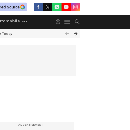
red Source
utomobile
e Today