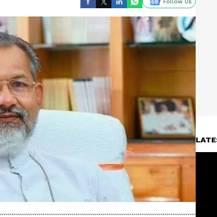
Follow Us
LATE