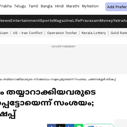
Prabha
Telugu
Tamil
Bangla
Hindi
Marathi
MyNation
Add Prefer
News
Entertainment
Sports
Magazine
Life
Pravasam
Money
Yatra
A
 Scam
US - Iran Conflict
Operation Toofan
Kerala Lottery
Gold Rat
യം തയ്യാറാക്കിയവരുടെ സ്വബോധം നഷ്ടപ്പെട്ടോയെന്ന് സംശയം; ചങ്ങനാശ്ശേരി ബിഷപ്പ്
യം തയ്യാറാക്കിയവരുടെ
െട്ടോയെന്ന് സംശയം;
പ്പ്