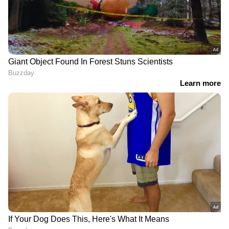
കേരളത്തിലെ എല്ലാ വാർത്തകൾ
Kerala
News
അറിയാൻ എപ്പോഴും ഏഷ്യാനെറ്റ്
ന്യൂസ് വാർത്തകൾ.
Malayalam News
തത്സമയ അപ്‌ഡേറ്റുകളും ആഴത്തിലുള്ള
വിശകലനവും സമഗ്രമായ റിപ്പോർട്ടിംഗും —
എല്ലാം ഒരൊറ്റ സ്ഥലത്ത്. ഏത് സമയത്തും,
എവിടെയും വിശ്വസനീയമായ വാർത്തകൾ
ലഭിക്കാൻ
Asianet News Malayalam
ABOUT THE AUTHOR
Anver Sajad
AS
2018 മുതല്‍ ഏഷ്യാനെറ്റ് ന്യൂസ് ഓണ്‍ലൈനില്‍
പ്രവര്‍ത്തിക്കുന്നു. നിലവില്‍ ചീഫ് സബ് എഡിറ്റര്‍.
ഫിലോസഫിയിൽ ബിരുദവും ജേണലിസത്തില്‍ പോസ്റ്റ്
ഗ്രാജുവേറ്റ് ഡിപ്ലോമയും നേടി. കേരള, ദേശീയ,
രമേശ് ചെന്നിത്തല
അന്താരാഷ്ട്ര വാര്‍ത്തകള്‍, സ്പോർട്സ്,
വി ഡി സതീശൻ