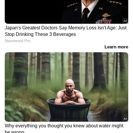
തന്നെയായിരിക്കുമെന്നാണ് വ്യക്തമാകുന്നത്.
സതീശൻ മന്ത്രിസഭയിൽ മന്ത്രിസ്ഥാനം ഉറപ്പിച്ച 8
കോൺ​ഗ്രസ് നേതാക്കളുടെ പട്ടികയും
ഇതിനിടെ പുറത്തുവന്നിട്ടുണ്ട്. സണ്ണി ജോസഫ്,
കെ മുരളീധരൻ, എ പി അനിൽകുമാർ, പി സി
വിഷ്ണുനാഥ്, ബിന്ദു കൃഷ്ണ, എം ലിജു,
തിരുവഞ്ചൂർ രാധാകൃഷ്ണൻ, ചാണ്ടി ഉമ്മൻ
എന്നിവർ മന്ത്രിമാരാകുമെന്നാണ്
വ്യക്തമാകുന്നത്. ഇനിയും കുറച്ച് പേരുകള്‍
കൂടി വരാനുണ്ട്. കെ പി സി സി അധ്യക്ഷൻ
സണ്ണി ജോസഫിന് പ്രധാനപ്പെട്ട വകുപ്പ് തന്നെ
നൽകിയേക്കുമെന്നാണ് സൂചന.
വട്ടിയൂര്‍ക്കാവിൽ മികച്ച വിജയം നേടിയ കെ
മുരളീധരന് സുപ്രധാനപ്പെട്ട
വകുപ്പുകളിലൊന്നാകും ലഭിക്കുക. മികച്ച
വിജയത്തോടെയാണ് ബിന്ദു കൃഷ്ണ