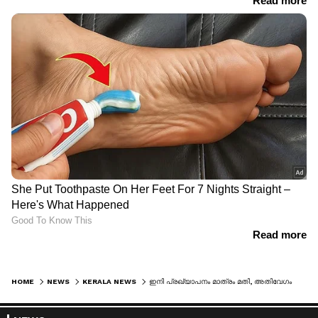
HOME
NEWS
KERALA NEWS
ഇനി പ്രഖ്യാപനം മാത്രം മതി, അതിവേഗം ചെന്നിത്തല, നാളെ ഉന്നത പൊലീസ് ഉദ്യോഗസ്ഥരുമായി കൂടിക്കാഴ്ച; ആഭ്യന്തര മന്ത്രി മറ്റാരുമല്ല!