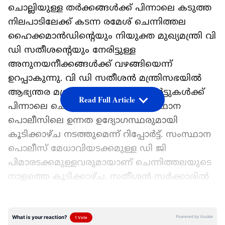
ചൊല്ലിയുള്ള തർക്കങ്ങൾക്ക് പിന്നാലെ കടുത്ത
നിലപാടിലേക്ക് കടന്ന രമേശ് ചെന്നിത്തല
ഹൈക്കമാൻഡിന്‍റെയും നിയുക്ത മുഖ്യമന്ത്രി വി
ഡി സതീശന്‍റെയും നേരിട്ടുള്ള
അനുനയനീക്കങ്ങൾക്ക് വഴങ്ങിയെന്ന്
ഉറപ്പാകുന്നു. വി ഡി സതീശൻ മന്ത്രിസഭയിൽ
ആഭ്യന്തര മന്ത്രിയാകുമെന്ന റിപ്പോർട്ടുകൾക്ക്
Read Full Article
പിന്നാലെ ചെന്നിത്തല, നാളെ സംസ്ഥാന
പൊലീസിലെ ഉന്നത ഉദ്യോഗസ്ഥരുമായി
കൂടിക്കാഴ്ച നടത്തുമെന്ന് റിപ്പോ‍ർട്ട്. സംസ്ഥാന
പൊലീസ് മേധാവിയടക്കമുള്ള ഡി ജി
പിമാരടക്കമുള്ളവരുമായാണ് ചെന്നിത്തലയുടെ
നാളത്തെ കൂടിക്കാഴ്ച. സതീശൻ സർക്കാരിൽ
ആഭ്യന്തരം, വിജിലൻസ് എന്നീ വകുപ്പുകളാകും
ചെന്നിത്തല കൈകാര്യം ചെയ്യുകയെന്ന്
ധാരണയായിട്ടുണ്ട്. രമേശ് ചെന്നിത്തലയെ