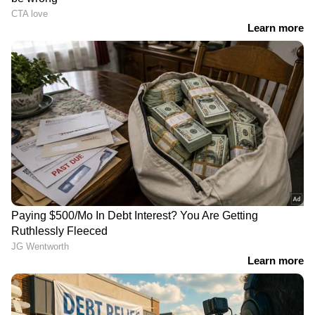
നിയമസഭയിലേക്കെത്തുന്നത്. വളരെ സീനിയര്‍
നേതാവായ തിരുവഞ്ചൂരിന് മന്ത്രി അല്ലെങ്കിൽ
സ്പീക്കര്‍ സ്ഥാനമായിരിക്കും ലഭിക്കുക
എന്നാണ് സൂചന. എന്നാൽ സ്പീക്കര്‍
സ്ഥാനത്തേക്കില്ലെന്ന് അദ്ദേഹം നേരത്തെ
വ്യക്തമാക്കിയിരുന്നു. പുതുപ്പള്ളിയിൽ വേറിട്ട
പ്രചാരണ പരിപാടികളോടെ വമ്പൻ വിജയം
സ്വന്തമാക്കിയതാണ്, ചാണ്ടി ഉമ്മനും
മന്ത്രിസ്ഥാനം ഉറപ്പിച്ച നേതാക്കളുടെ ലിസ്റ്റിൽ
ഉൾപ്പെടാൻ കാരണം.