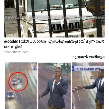
RECOMMENDED STORIES
വകുപ്പുകളിൽ തർക്കം
'ഇത്തരം അവതാരങ്ങളെ
തുടരുന്നു, ആരോ​
സൂക്ഷിക്കണം,
ഗ്യത്തിനൊപ്പം കായികവും
നീതിമാനായ
മുരളീധരന് നൽകാൻ
ഉമ്മൻചാണ്ടിയെ
സാധ്യത; ദേവസ്വം
വേട്ടയാടിയത് മറന്നിട്ടില്ല',
അനിൽകുമാറിന്
പ്രധാനവേദിയിൽ നടി റിനി
നൽകിയേക്കും
എത്തിയതിനെതിരെ
വിജിൽ മോഹനൻ