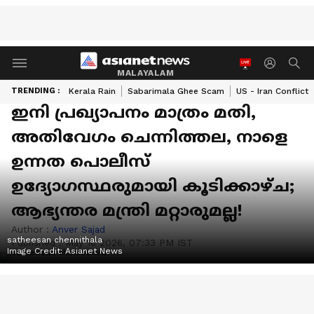
MALAYALAM
TRENDING :
Kerala Rain
Sabarimala Ghee Scam
US - Iran Conflict
ഇനി പ്രഖ്യാപനം മാത്രം മതി,
അതിവേഗം ചെന്നിത്തല, നാളെ
ഉന്നത പൊലീസ്
ഉദ്യോഗസ്ഥരുമായി കൂടിക്കാഴ്ച;
ആഭ്യന്തര മന്ത്രി മറ്റാരുമല്ല!
Author :
Anver Sajad
satheesan chennithala
Published :
May 16 2026, 07:33 PM IST
Image Credit:
Asianet News