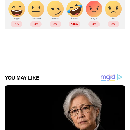
അനുനയിപ്പിക്കാൻ സതീശൻ നടത്തിയ നീക്കം
ഫലം കാണുകയായിരുന്നു. കെ സി വേണു​
ഗോപാലും ഇന്ന് ചെന്നിത്തലയുമായി
കൂടിക്കാഴ്ച നടത്തിയിരുന്നു. രമേശ്
ചെന്നിത്തല മന്ത്രിസഭയിലേക്ക് വരുമെങ്കിലും
അദ്ദേഹം മുന്നോട്ടുവെച്ച മറ്റു പേരുകൾ ഈ
ഘട്ടത്തിൽ പരി​ഗണിച്ചിട്ടിലെന്നാണ് വിവരം.
ജ്യോതികുമാർ ചാമക്കാല അടക്കം നാല്
പേരുടെ പേരുകളാണ് ചെന്നിത്തല മുന്നോട്ട്
വെച്ചിരിക്കുന്നത്.
Add Asianetnews as a Preferred
Source
മന്ത്രിമാർ റെഡി?
അതേസമയം ധന വകുപ്പ് മുഖ്യമന്ത്രിക്ക്