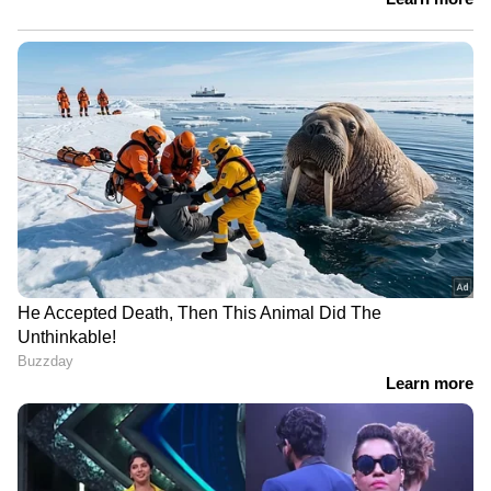
LATEST VIDEOS
ജാമ്യമെടുക്കാൻ സ്റ്റേഷനിലേക്ക്
മാസ്സ് എൻട്രി; ഒടുവിൽ
ഗുണ്ടാനേതാവിനെ കരുതൽ
തടങ്കലിലാക്കി പൊലീസ്
ആയങ്കിയെ അഴിക്കുള്ളിലാക്കി
കേരള പൊലീസ്; അര്‍ജുന്‍
ആയങ്കി 14 ദിവസം റിമാന്‍ഡില്‍