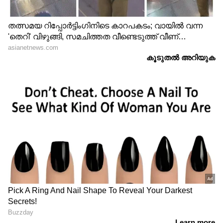
മഞ്ചേശ്വരത്തെ
2.5 ലക്ഷത്തിന്റെ രേഖയിൽ
മഹാവിജയത്തിന് പിന്നിൽ
25 ലക്ഷം വായ്പ; പൊലീസ്
കെസിയുടെ തന്ത്രങ്ങളും
എംപ്ലോയിസ് കോപ്പറേറ്റീവ്
പിന്തുണയും, നേരിട്ടെത്തി
സൊസൈറ്റിക്കെതിരെ
കണ്ട് എ കെ എം
വായ്പ തട്ടിപ്പ് കേസ്, 11
അഷ്റഫ്; വാനോളം
പേർ പ്രതികൾ
പ്രശംസയും നന്ദിയും