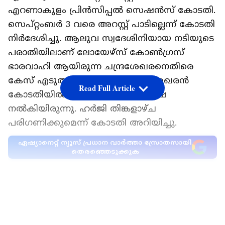
എറണാകുളം പ്രിൻസിപ്പൽ സെഷൻസ് കോടതി.
സെപ്റ്റംബർ 3 വരെ അറസ്റ്റ് പാടില്ലെന്ന് കോടതി
നിർദേശിച്ചു. ആലുവ സ്വദേശിനിയായ നടിയുടെ
പരാതിയിലാണ് ലോയേഴ്സ് കോൺഗ്രസ്
ഭാരവാഹി ആയിരുന്ന ചന്ദ്രശേഖരനെതിരെ
കേസ് എടുത്തത്. വി എസ് ചന്ദ്രശേഖരൻ
Read Full Article
കോടതിയിൽ മുൻകൂർ ജാമ്യാപേക്ഷ
നൽകിയിരുന്നു. ഹർജി തിങ്കളാഴ്ച
പരിഗണിക്കുമെന്ന് കോടതി അറിയിച്ചു.
ഏഷ്യാനെറ്റ് ന്യൂസ് പ്രധാന വാർത്താ സ്രോതസായി
തെരഞ്ഞെടുക്കുക
നടിയുടെ ലൈം​ഗികാതിക്രമണ പരാതിയെ
തുടർന്ന് വി.എസ് ചന്ദ്രശേഖരൻ പാർട്ടി
LATEST VIDEOS
ചുമതലകൾ രാജിവെച്ചിരുന്നു.