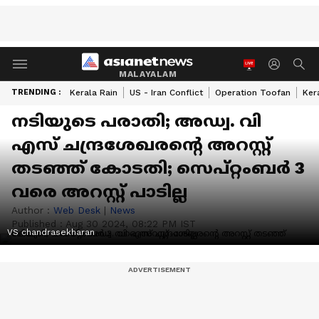
MALAYALAM
TRENDING :
Kerala Rain
US - Iran Conflict
Operation Toofan
Ker
നടിയുടെ പരാതി; അഡ്വ. വി
എസ് ചന്ദ്രശേഖരന്റെ അറസ്റ്റ്
തടഞ്ഞ് കോടതി; സെപ്റ്റംബർ 3
വരെ അറസ്റ്റ് പാടില്ല
Author :
Web Desk
|
News
Published :
Aug 30 2024, 08:22 PM IST
VS chandrasekharan