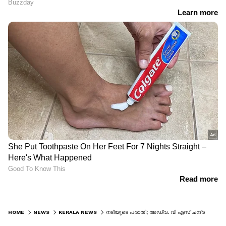
HOME
NEWS
KERALA NEWS
നടിയുടെ പരാതി; അഡ്വ. വി എസ് ചന്ദ്രശേഖരന്റെ അറസ്റ്റ് തടഞ്ഞ് കോടതി; സെപ്റ്റംബർ 3 വരെ അറസ്റ്റ് പാടില്ല