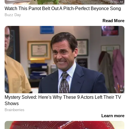
DOWNLOAD APP
RECOMMENDED STORIES
ഒരു കാരണവശാലും
റോബിൻ ബസ് - എംവി‍ഡി
മറക്കരുത്, ഇത്തവണ
തർക്കം കടുക്കുന്നു,
19,80,224 കുട്ടികൾ; പൾസ്
പതിവ് പോലെ സർവീസ്
പോളിയോ
നടത്തുമെന്ന് ഗിരീഷ്;
ഇമ്മ്യൂണൈസേഷൻ ജൂൺ
ഫേസ്ബുക്കിലൂടെ
28ന്, 5 വയസിൽ
വെല്ലുവിളി