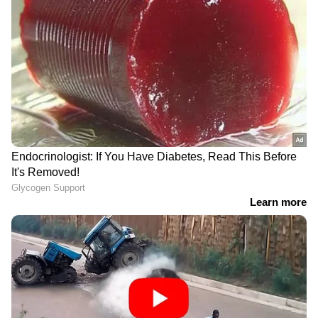
താഴെയുള്ള കുട്ടികൾക്ക്
നൽകണം
ഗവ. പ്ലീഡർമാരുടെ പുതിയ
'വൈദ്യുതി പ്രതിസന്ധി
പട്ടികയിറങ്ങി, ലോയേഴ്സ്
നേരിടാൻ
കോൺഗ്രസ്
കെഎസ്ഇബിയുടെ
പ്രതിനിധികളെ
നടപടികൾ
ഉൾപ്പെടുത്തി
ശരിയാകുന്നില്ല'; ഉയർന്ന
വിലക്ക് വൈദ്യുതി
വാങ്ങാനുള്ള അപേക്ഷ
മാറ്റിവെച്ച് റെ​ഗുലേറ്ററി
കമ്മീഷൻ