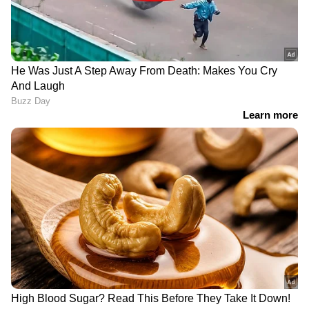
LATEST VIDEOS
പത്രിക തള്ളിയവരുടെ പേര്
സ്ഥാനാര്‍ത്ഥി പട്ടികയിൽ; ഷാര്‍ജ
ഇന്ത്യൻ അസോസിയേഷൻ
തെര‍ഞ്ഞെടുപ്പിൽ തര്‍ക്കം
ഹോൾസെയിൽ കടയിൽ നിന്ന് 30
ലക്ഷം രൂപയുടെ സിഗരറ്റ്
മോഷണം; തമിഴ്നാട് സ്വദേശി
പിടിയിൽ | Kannur