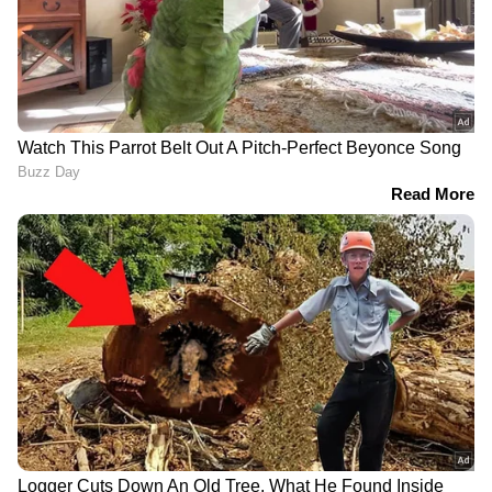
നിശ്ചിക്കുമെന്ന് ഞങ്ങളൊരിക്കലും
കരുതുന്നില്ല. ജനാധിപത്യവും
മതേതരത്വവും ഉയർത്തിപ്പിടിക്കുന്ന വിശാല
ചിന്താഗതിയുള്ളവരാണ് കത്തോലിക്കാ
സഭ. കർദ്ദിനാൾ മാർ ജോർജ്ജ് ആലഞ്ചേരി
ഒരുകാലത്തും അത്തരം ഇടപെടലുകൾ
നടത്തിയിട്ടില്ല. നിക്ഷിപ്ത
താൽപര്യക്കാരാണ് അത്തരം
പ്രചാരണങ്ങൾ നടത്തുന്നത് - ചെന്നിത്തല