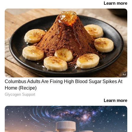
RECOMMENDED STORIES
തൃക്കാക്കര ഉപതെരഞ്ഞെടുപ്പിലെ ഇടത്
സ്ഥാനാ‍ർത്ഥിയു‌ടെ സഭാ ബന്ധം
ച‍ർച്ചയാക്കുന്നത് തിരിച്ചടിയാവും. ജോ
ജോസഫുമായി ബന്ധപ്പെട്ട
വിവാദങ്ങളിലേക്ക് സഭയെ വലിച്ചഴിക്കേണ്ട
കാര്യമില്ല. അത്തരം പ്രചരണം
നെഗറ്റീവാകാനാണ് സാധ്യത,
തൃക്കാക്കരയിൽ രാഷ്ട്രീയ പ്രചാരണമാണ്
പ്രളയ ദുരിതാശ്വാസ
'ജിയോളജി വകുപ്പ്