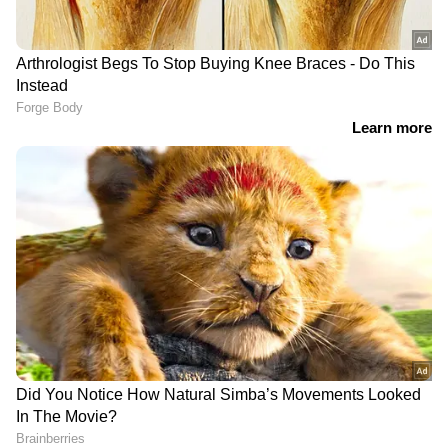
DOWNLOAD APP
കേരളത്തിലെ എല്ലാ വാർത്തകൾ
Kerala
News
അറിയാൻ എപ്പോഴും ഏഷ്യാനെറ്റ്
ന്യൂസ് വാർത്തകൾ.
Malayalam News
തത്സമയ അപ്‌ഡേറ്റുകളും ആഴത്തിലുള്ള
വിശകലനവും സമഗ്രമായ റിപ്പോർട്ടിംഗും —
എല്ലാം ഒരൊറ്റ സ്ഥലത്ത്. ഏത് സമയത്തും,
എവിടെയും വിശ്വസനീയമായ വാർത്തകൾ
ലഭിക്കാൻ
Asianet News Malayalam