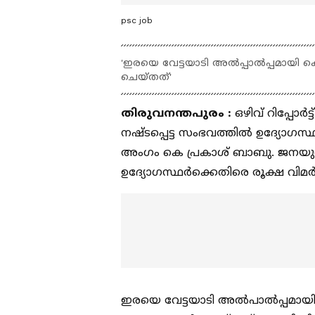
psc job
'ഇരയെ വേട്ടയാടി അൽപ്പാൽപ്പമായി കൊ
ചെയ്തത്'
തിരുവനന്തപുരം :
ഒഴിവ് റിപ്പോ
നഷ്ടപ്പെട്ട സംഭവത്തിൽ ഉദ്യോഗസ്
അംഗം കെ പ്രകാശ് ബാബു. ജന
ഉദ്യോഗസ്ഥർക്കെതിരെ രൂക്ഷ വിമർ
ഇരയെ വേട്ടയാടി അൽപാൽപ്പമായി ക