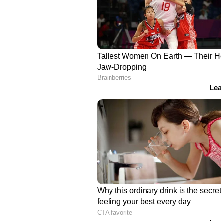
29നും 30നും ഓഫീസ് അവധി ദിവസങ്
വരെ ഉദ്യോഗസ്ഥൻ ഒഴിവ് റിപ്പോര്‍ട്ട്
ഉദ്യോഗസ്ഥന് ഇക്കാര്യം ചെയ്യാൻ 
ലഭിച്ചതാകട്ടെ 12 മണി കഴിഞ്ഞ് നാല്
അര്‍ധരാത്രിയിൽ ലിസ്റ്റിന്റെ ക
തകര്‍ന്നു. പുതിയ ലിസ്റ്റിലുള്ള ഉദ്യോ
35 വയസ് കഴിഞ്ഞതിനാൽ ഇനി പിഎസ
നിഷയിപ്പോൾ അര്‍ഹതപ്പെട്ട ജോല
. വൈകുന്നേരം അഞ്ച് മണിക്ക് ഓഫീസ
മണിക്ക് ഒഴിവ് റിപ്പോര്‍ട്ട് ചെയ
നാല് വര്‍ഷമായി ചോദിക്കുകയാണ്. പ