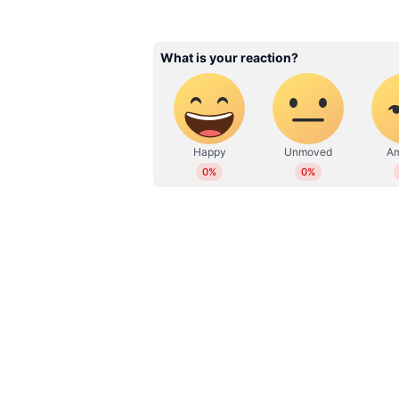
WD
Web Desk
ഒന്നരമിനിറ്റ് വൈകി; ഭിന്നശേഷി
നിഷയ്ക്ക് പിന്നാലെ മറ്റൊരു ഇ
വെറും നാല് സെക്കന്‍റ് വൈകി;
ജോലിയെന്ന സ്വപ്നം
ഉദ്യോഗസ്ഥന്റെ വീഴ്ച്ച കാരണം അ
കഴിയുകയാണ് കൊല്ലം ചവറ സ്വദേശ
ഉദ്യോഗസ്ഥൻ കൃത്യ സമയത്ത് റിപ്