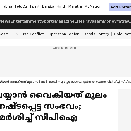
Prabha
Telugu
Tamil
Bangla
Hindi
Marathi
MyNation
Add Prefer
News
Entertainment
Sports
Magazine
Life
Pravasam
Money
Yatra
A
 Scam
US - Iran Conflict
Operation Toofan
Kerala Lottery
Gold Rat
് ചെയ്യാൻ വൈകിയത് മൂലം സർക്കാർ ജോലി നഷ്ടപ്പെട്ട സംഭവം; ഉദ്യോഗസ്ഥനെ വിമർശിച്ച് സി
് ചെയ്യാൻ വൈകിയത് മൂലം
്ടപ്പെട്ട സംഭവം;
മർശിച്ച് സിപിഐ