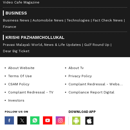
Video Cafe Magazine
BUSINESS
Business News
Automobile News
Technologies
Fact Check News
Finance
KRISHI PAZHAMCHOLLUKAL
Pravasi Malayali World, News & Life Updates
Gulf Round Up
Dear Big Ticket
About Website
About Tv
Terms Of Use
Privacy Policy
CSAM Policy
Complaint Redressal - Website
Complaint Redressal - TV
Compliance Report Digital
Investors
FOLLOW US ON
DOWNLOAD APP