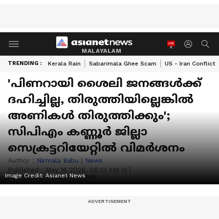
MALAYALAM
TRENDING :
Kerala Rain
Sabarimala Ghee Scam
US - Iran Conflict
'പിണറായി ശൈലി ജനങ്ങൾക്ക്
ദഹിച്ചില്ല, തിരുത്തിയില്ലെങ്കിൽ
അണികൾ തിരുത്തിക്കും';
സിപിഎം കണ്ണൂർ ജില്ലാ
സെക്രട്ടറിയേറ്റില്‍ വിമര്‍ശനം
Author :
Nirmala Babu
|
News
Published :
May 16 2026, 08:13 AM IST
Image Credit:
Asianet News