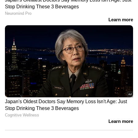
കൊടിക്കുന്നിൽ സുരേഷ്
ലക്ഷങ്ങൾ തട്ടിയെടുത്ത
എംപി
പൊലീസുകാരനെതിരെ കേസ്
രാവിലെ പുറപ്പെടേണ്ട വിമാനം 6
മണികൂർ വെെകുമെന്ന്
അറിയിച്ചില്ല; കണ്ണൂർ
വിമാനത്താവളത്തിൽ പ്രതിഷേധം