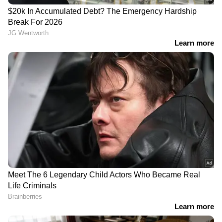
പറഞ്ഞു.
DOWNLOAD APP
കേരളത്തിലെ എല്ലാ വാർത്തകൾ
Kerala
News
അറിയാൻ എപ്പോഴും ഏഷ്യാനെറ്റ്
ന്യൂസ് വാർത്തകൾ.
Malayalam News
തത്സമയ അപ്‌ഡേറ്റുകളും ആഴത്തിലുള്ള
വിശകലനവും സമഗ്രമായ റിപ്പോർട്ടിംഗും —
എല്ലാം ഒരൊറ്റ സ്ഥലത്ത്. ഏത് സമയത്തും,
എവിടെയും വിശ്വസനീയമായ വാർത്തകൾ
ലഭിക്കാൻ
Asianet News Malayalam