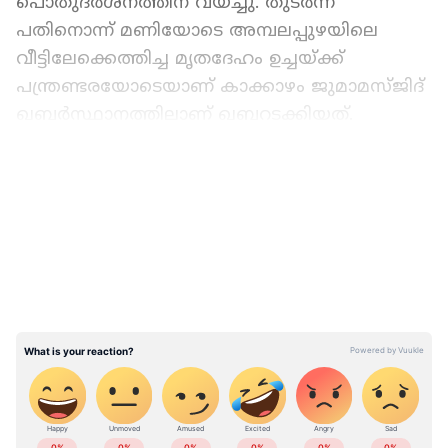
പൊതുദർശനത്തിന് വയ്ച്ചു. തുടര്‍ന്ന്
പതിനൊന്ന് മണിയോടെ അമ്പലപ്പുഴയിലെ
വീട്ടിലേക്കെത്തിച്ച മൃതദേഹം ഉച്ചയ്ക്ക്
പന്ത്രണ്ടരയോടെയാണ് കാക്കാഴം ജുമാമസ്ജിദ്
ഖബര്‍സ്ഥാനത്തിലാണ് ഖബറടക്കിയത്.
ഏഷ്യാനെറ്റ് ന്യൂസ് പ്രധാന വാർത്താ സ്രോതസായി
LATEST VIDEOS
തെരഞ്ഞെടുക്കുക
കേരള സൈക്കിൾ പോളോ
അസോസിയേഷനും സൈക്കിൾ പോളോ
ഫെഡറേഷൻ ഓഫ് ഇന്ത്യയും തമ്മിലുള്ള
കിടമത്സരമാണ് നാഗ്‍പൂരിൽ മലയാളി താരം നിദ
ഫാത്തിമയുടെ ജീവനെടുത്തത്. ദേശീയ
ഫെ‍ഡറേഷന്‍റെ അംഗീകാരമില്ലെന്ന പേരിൽ
താരങ്ങൾക്ക് നാഗ്പൂരിൽ താമസ സൗകര്യവും
ഭക്ഷണവും ദേശീയ ഫെഡറേഷൻ
കേരളത്തിലെ എല്ലാ വാർത്തകൾ
Kerala