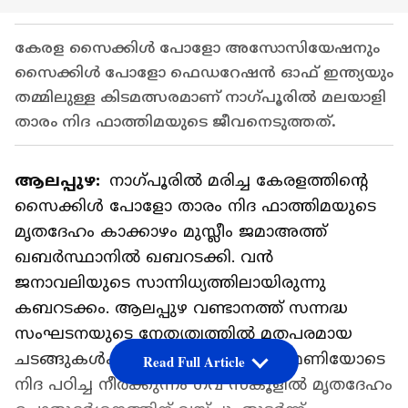
കേരള സൈക്കിൾ പോളോ അസോസിയേഷനും
സൈക്കിൾ പോളോ ഫെഡറേഷൻ ഓഫ് ഇന്ത്യയും
തമ്മിലുള്ള കിടമത്സരമാണ് നാഗ്‍പൂരിൽ മലയാളി
താരം നിദ ഫാത്തിമയുടെ ജീവനെടുത്തത്.
ആലപ്പുഴ:
നാഗ്പൂരില്‍ മരിച്ച കേരളത്തിന്‍റെ
സൈക്കിള്‍ പോളോ താരം നിദ ഫാത്തിമയുടെ
മൃതദേഹം കാക്കാഴം മുസ്ലീം ജമാഅത്ത്
ഖബർസ്ഥാനിൽ ഖബറടക്കി. വന്‍
ജനാവലിയുടെ സാന്നിധ്യത്തിലായിരുന്നു
കബറടക്കം. ആലപ്പുഴ വണ്ടാനത്ത് സന്നദ്ധ
സംഘടനയുടെ നേതൃത്വത്തില്‍ മതപരമായ
ചടങ്ങുകൾക്ക് ശേഷം പതിനൊന്നുമണിയോടെ
Read Full Article
നിദ പഠിച്ച നീര്‍ക്കുന്നം ഗവ സ്കൂളില്‍ മൃതദേഹം