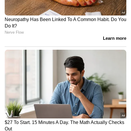
കൂടുതല്‍ വായനയ്ക്ക്:
അനീതിയുടെ ഇര!
ദേശീയ സൈക്കിൾ പോളോ
ചാമ്പ്യൻഷിപ്പിന് പോയ മലയാളി പെൺകുട്ടി
മരിച്ചു