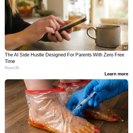
ദില്ലിയിൽ ശക്തമായ മഴ;
പലയിടത്തും ​ഗതാ​ഗതക്കുരുക്ക്
കൂടുതല്‍ വായനയ്ക്ക്:
വേദനയായി
സൈക്കിൾ പോളോ താരം നിദ ഫാത്തിമ,
മൃതദേഹം കൊച്ചിയിലെത്തിച്ചു,
ഏറ്റുവാങ്ങി ബന്ധുക്കൾ
കൂടുതല്‍ വായനയ്ക്ക്:
താമസ- ഭക്ഷണ
സൗകര്യമില്ല, കേരളാ സൈക്കിൾ പോളോ
ടീമിന് നാഗ്പൂരിൽ അവഗണന; ടീമംഗമായ
10 വയസുകാരി ഗുരുതരാവസ്ഥയിൽ