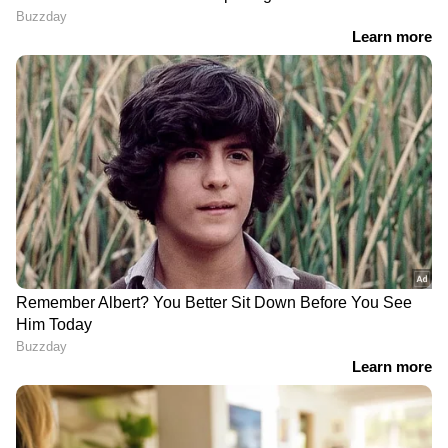
മുൻ എംഎൽഎ പി പി
നൽകാൻ സബ് കോടതി
ചിത്തരഞ്ജൻ ഉൾപ്പെടെ 3
നിർദേശം, വ്യാഴാഴ്ച കേസ്
പേർക്ക് ശിക്ഷ, 1600 രൂപ
വീണ്ടും പരിഗണിക്കും
പിഴയും
LATEST VIDEOS
കള്ളുഷാപ്പുകൾക്ക് ഇനി മുതൽ
ഭക്ഷ്യസുരക്ഷ ലൈസൻസ്
നിർബന്ധം