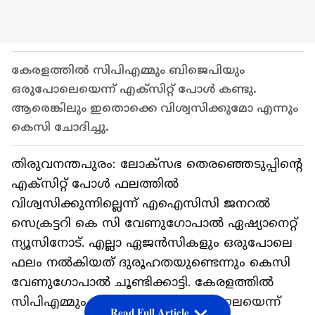
കേരളത്തിൽ സിപിഎമ്മും ബിജെപിയും
ഒരുപോലെയെന്ന് എക്സിറ്റ് പോൾ കണ്ടു.
ആരെങ്കിലും ഇതൊക്കെ വിശ്വസിക്കുമോ എന്നും
കെസി ചോദിച്ചു.
തിരുവനന്തപുരം: ലോക്സഭ തെരഞ്ഞെടുപ്പിന്റെ
എക്സിറ്റ് പോൾ ഫലത്തിൽ
വിശ്വസിക്കുന്നില്ലെന്ന് എഐസിസി ജനറൽ
സെക്രട്ടറി കെ സി വേണു​ഗോപാൽ ഏഷ്യാനെറ്റ്
ന്യൂസിനോട്. എല്ലാ ഏജൻസികളും ഒരുപോലെ
ഫലം നൽകിയത് ദുരൂഹതയുണ്ടെന്നും കെസി
വേണു​ഗോപാൽ ചൂണ്ടിക്കാട്ടി. കേരളത്തിൽ
സിപിഎമ്മും ബിജെപിയും ഒരുപോലെയെന്ന്
Read Full Article