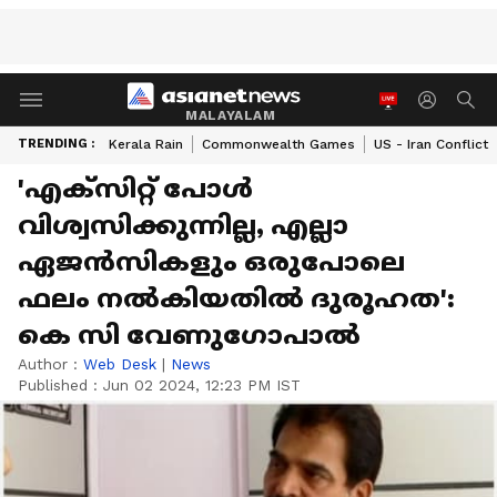
MALAYALAM
TRENDING :
Kerala Rain
Commonwealth Games
US - Iran Conflict
'എക്സിറ്റ് പോൾ
വിശ്വസിക്കുന്നില്ല, എല്ലാ
ഏജൻസികളും ഒരുപോലെ
ഫലം നൽകിയതിൽ ദുരൂഹത':
കെ സി വേണു​ഗോപാൽ
Author :
Web Desk
|
News
Published :
Jun 02 2024, 12:23 PM IST