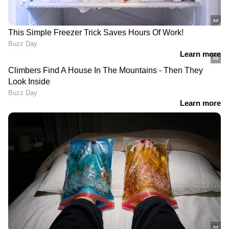
പരാതിയടക്കം
അധ്യാപകൻ; സംഭവം
അന്വേഷിക്കും;
സമ്പൂർണ
ചെന്നിത്തലയുടെ ഉറപ്പ്,
മദ്യനിരോധനമുള്ള
അന്വേഷണം ക്രൈം
ഗുജറാത്തിൽ
ബ്രാഞ്ചിന് കൈമാറി
LATEST VIDEOS
കള്ളുഷാപ്പുകൾക്ക് ഇനി മുതൽ
ഭക്ഷ്യസുരക്ഷ ലൈസൻസ്