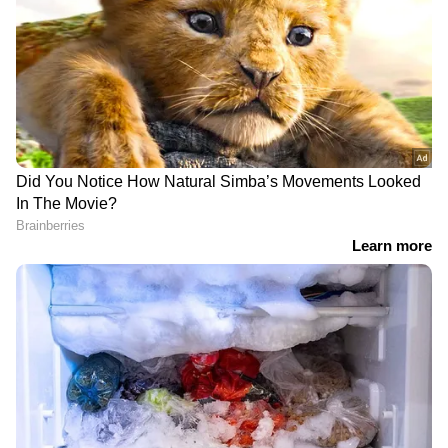
തുരങ്കപാതയുടെ
'ആത്മവിശ്വാസമുള്ള
നിർമ്മാണവുമായി
ശബ്‍ദമായി ഇന്ത്യ
ബന്ധപ്പെട്ട്
ഉയർന്നു, വേൾഡ്
കൂട്ടിയിട്ടിരിക്കുന്ന മണ്ണ്
ഇക്കണോമിയിൽ ഒരു
നീക്കുന്നതിൽ റിപ്പോർട്ട്
ഹീലിംഗ് പവർ ആയി
സമർപ്പിക്കാൻ വിദഗ്ധ
മാറണം'; വിദേശനയത്തിൽ
സമിതി
സെമിനാർ സംഘടിപ്പിച്ചു
സദറുൽ അനാം
ക്ലാസ് സമയത്ത് പണം
സാവരിയയെ മതം മാറാൻ
കൊടുത്ത് വിദ്യാർത്ഥിയെ
നിർബന്ധിച്ചെന്ന
മദ്യം വാങ്ങാൻ പറഞ്ഞയച്ച്