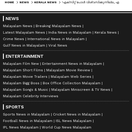
HOME
NEWS
KERALA NEWS
'എക്സിറ്റ് പോൾ വിശ്വസിക്കുന്നില്ല, എല്ലാ ഏജൻസികളും ഒരുപോലെ ഫലം നൽകിയതിൽ ദുരൂഹത': കെ സി വേണു​ഗോപാൽ
NEWS
Malayalam News
Breaking Malayalam News
Latest Malayalam News
India News in Malayalam
Kerala News
Crime News
International News in Malayalam
Gulf News in Malayalam
Viral News
ENTERTAINMENT
Malayalam Film New
Entertainment News in Malayalam
Malayalam Short Films
Malayalam Movie Review
Malayalam Movie Trailers
Malayalam Web Series
Malayalam Bigg Boss
Box Office Collection Malayalam
Malayalam Songs & Music
Malayalam Miniscreen & TV News
Malayalam Celebrity Interviews
SPORTS
Sports News in Malayalam
Cricket News in Malayalam
Football News in Malayalam
ISL News Malayalam
IPL News Malayalam
World Cup News Malayalam