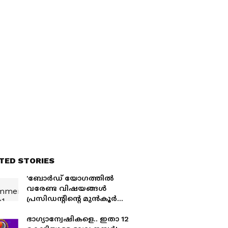
TED STORIES
'ബോർഡ് യോ​ഗത്തിൽ
വരേണ്ട വിഷയങ്ങൾ
പ്രസിഡന്റിന്റെ മുൻകൂർ
അനുവാദം വേണം';
ദേവസ്വം ബോർഡിൽ
ഭാഗ്യാന്വേഷികളെ.. ഇതാ 12