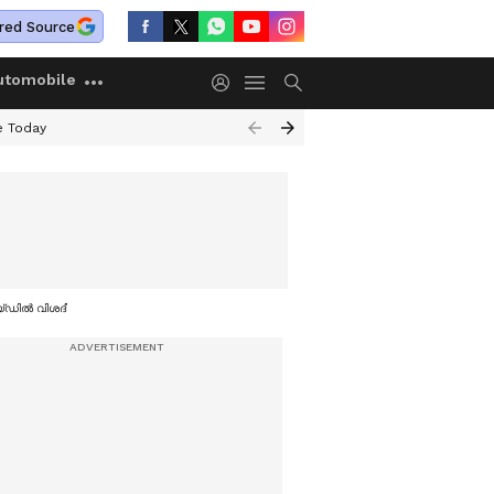
red Source
utomobile
e Today
െയ്ഡിൽ വിശദീകരണവുമായി ഇഡി