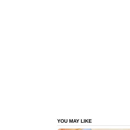
സഹായികളുടേയും വീടുകളിലും സ്
ഒരേ സമയം പരിശോധന നടത്തിയത്
പതിനാല് മണിക്കൂർ നീണ്ട് രാത്ര
ഫിനാൻഷ്യൽ കോർപ്പറേഷനിലെ വാ
ഇടപാടുകളുമാണ് ഇഡി പ്രധാനമായും 
രേഖകളും രേഖകളുടെ പകർപ്പുകളും
വ്യവസായിയും പ്ലാന്ററുമായ മുരു
നേരത്തെ വിജിലൻസ് അന്വേഷണം നടത
അൻവറിൻറെ സ്ഥാപനങ്ങളിൽ വിജിലൻ
ഡി അന്വേഷണം. കെഎഫ്സി ലോണുമാ
നടത്തിയതെങ്കിലും പിവി അൻവറുമായി
ഇഡി അന്വേഷിക്കുന്നതായി സൂചനയു
പിവി അൻവറിൻറെ പ്രതികരണം.