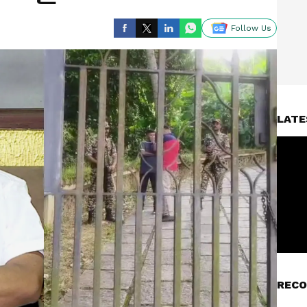
Follow Us
LATE
RECO