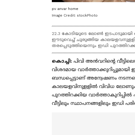
pv anvar home
Image Credit:
stockPhoto
22.3 കോടിയുടെ ലോൺ ഇടപാടുമായി ബന്ധ
ഈടുവെച്ച് ചുരുങ്ങിയ കാലയളവനു
തരപ്പെടുത്തിയെന്നും ഇഡി പുറത്തിറക്
കൊച്ചി:
പിവി അൻവറിന്‍റെ വീട്ടില
വിശദമായ വാർത്താക്കുറിപ്പുമായ
ബന്ധപ്പെട്ടാണ് അന്വേഷണം നടന്നതെന
കാലയളവിനുളളിൽ വിവിധ ലോണുകൾ
പുറത്തിറക്കിയ വാർത്താകുറിപ്പിൽ
വീട്ടിലും സ്ഥാപനങ്ങളിലും ഇഡി 