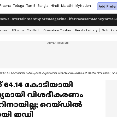
Prabha
Telugu
Tamil
Bangla
Hindi
Marathi
MyNation
Add Prefer
News
Entertainment
Sports
Magazine
Life
Pravasam
Money
Yatra
A
ames
US - Iran Conflict
Operation Toofan
Kerala Lottery
Gold Rat
ത്ത് 64.14 കോടിയായി വർധിച്ചതിൽ കൃത്യമായി വിശദീകരണം നൽകാൻ അൻവറിനായില്ല; റ
ത് 64.14 കോടിയായി
ത്യമായി വിശദീകരണം
ായില്ല; റെയ്ഡിൽ
യി ഇഡി