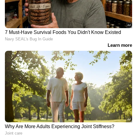
LATEST VIDEOS
വയോധികയുടെ കഴുത്തിൽ നിന്ന്
അഞ്ചര പവന്റെ സ്വർണ്ണം പൊട്ടിച്ച്
എടുത്തു; പ്രതി പിടിയിൽ
JPSC, JSSC പരീക്ഷകളിൽ
ആക്ഷേപം; ജാർഖണ്ഡിൽ
വിദ്യാർത്ഥി പ്രക്ഷോഭം