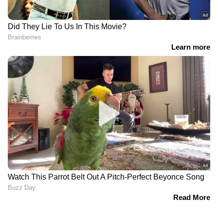
DOWNLOAD APP
RECOMMENDED STORIES
സതീശന്റെ '10000
'ആ ആശങ്ക ചില
കോടിയുടെ കപ്പൽ
മോഹഭംഗങ്ങളിൽ
നിർമാണശാല' ഇടത്
നിന്നുദിച്ചതാണെന്ന്
സർക്കാറിന്റെ കാലത്ത്
അരിയാഹാരം
പ്രഖ്യാപിച്ച 300 കോടിയുടെ
കഴിക്കുന്നവർക്ക്
പദ്ധതി, ഒപ്പിട്ടത് ആട്സൺ
ബോധ്യമാകും';
എൻജിനീയറിങ്
അലോഷ്യസ്