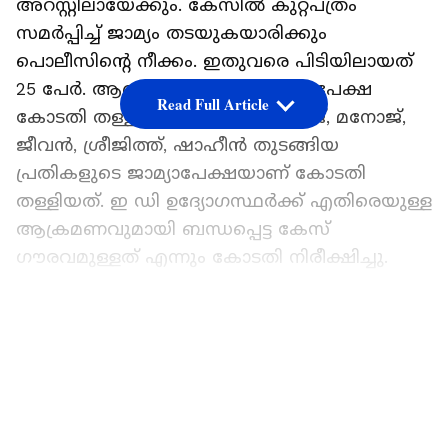
അറസ്റ്റിലായേക്കും. കേസിൽ കുറ്റപത്രം
സമർപ്പിച്ച് ജാമ്യം തടയുകയാരിക്കും
പൊലീസിന്റെ നീക്കം. ഇതുവരെ പിടിയിലായത്
25 പേർ. ആദ്യ 5 പ്രതികളുടെ ജാമ്യപേക്ഷ
Read Full Article
കോടതി തള്ളിയിരുന്നു. നിധിൻ രാജ്, മനോജ്,
ജീവൻ, ശ്രീജിത്ത്, ഷാഹീൻ തുടങ്ങിയ
പ്രതികളുടെ ജാമ്യാപേക്ഷയാണ് കോടതി
തള്ളിയത്. ഇ ഡി ഉദ്യോഗസ്ഥർക്ക് എതിരെയുള്ള
ആക്രമണവുമായി ബന്ധപ്പെട്ട കേസ്
ഗൗരവമുള്ളത് എന്നും കോടതി നിരീക്ഷിച്ചു.
തിരുവനന്തപുരം ജുഡീഷ്യൽ ഒന്നാം ക്ലാസ്
LATEST VIDEOS
മജിസ്ട്രേറ്റ് കോടതിയാണ് പ്രതികളുടെ
ജാമ്യാപേക്ഷ തള്ളിക്കൊണ്ട് സുപ്രധാന
നിരീക്ഷണം നടത്തിയത്. പ്രതികൾക്കെതിരെ
വധശ്രമം, കൃത്യനിർവഹണം തടസ്സപ്പെടുത്തൽ,