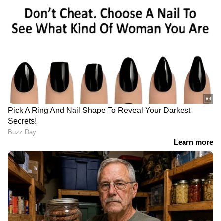
സേവ്യറിനെതിരെ
കെഎസ്‌യു നേതാവ്
ടിപ്പര്‍ ലോറി പുറകിലേക്ക്
'ഏതെങ്കിലും നേതാവിന്‍റെ
നീങ്ങി താഴ്ചയിലേക്ക്
പ്രീതിപിടിച്ചു നാലെഴുത്ത്
മറിഞ്ഞ് അപകടം;
എഴുതിയാൽ താഴെ വീഴില്ല
ക്യാബിന് ഉള്ളില്‍
കേരള മുഖ്യമന്ത്രി'; വി ഡി
കുടുങ്ങിപ്പോയ
സതീശനെ പിന്തുണച്ച്
ഡ്രൈവര്‍ക്ക് ദാരുണാന്ത്യം
കെഎസ്‍യു നേതാവ്