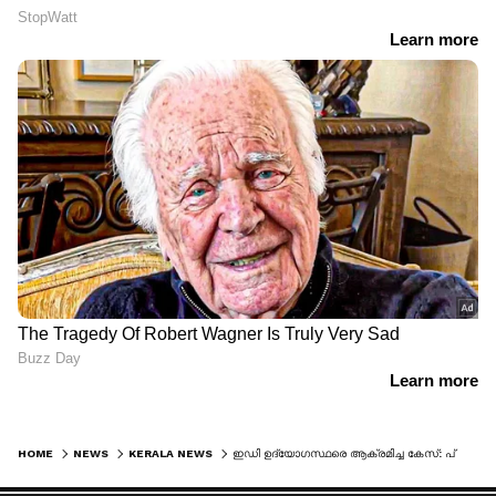
HOME
NEWS
KERALA NEWS
ഇഡി ഉദ്യോ​ഗസ്ഥരെ ആക്രമിച്ച കേസ്: പ്രതികളെ പൂട്ടാൻ പൊലീസ്, കുറ്റപത്രം വേ​ഗത്തിലാക്കും, ഇതുവരെ പിടിയിലായത് 25 പേർ