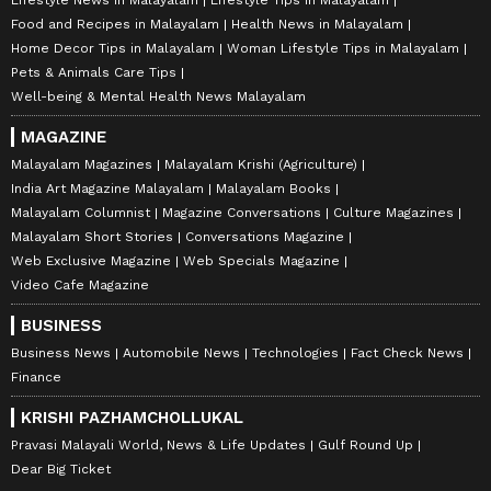
Lifestyle News in Malayalam
Lifestyle Tips in Malayalam
Food and Recipes in Malayalam
Health News in Malayalam
Home Decor Tips in Malayalam
Woman Lifestyle Tips in Malayalam
Pets & Animals Care Tips
Well-being & Mental Health News Malayalam
MAGAZINE
Malayalam Magazines
Malayalam Krishi (Agriculture)
India Art Magazine Malayalam
Malayalam Books
Malayalam Columnist
Magazine Conversations
Culture Magazines
Malayalam Short Stories
Conversations Magazine
Web Exclusive Magazine
Web Specials Magazine
Video Cafe Magazine
BUSINESS
Business News
Automobile News
Technologies
Fact Check News
Finance
KRISHI PAZHAMCHOLLUKAL
Pravasi Malayali World, News & Life Updates
Gulf Round Up
Dear Big Ticket